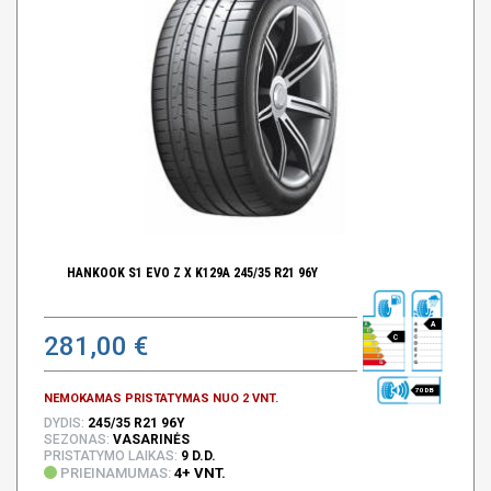
HANKOOK S1 EVO Z X K129A 245/35 R21 96Y
A
281,00 €
C
70 DB
NEMOKAMAS PRISTATYMAS NUO 2 VNT.
DYDIS:
245/35 R21 96Y
SEZONAS:
VASARINĖS
PRISTATYMO LAIKAS:
9 D.D.
PRIEINAMUMAS:
4+ VNT.