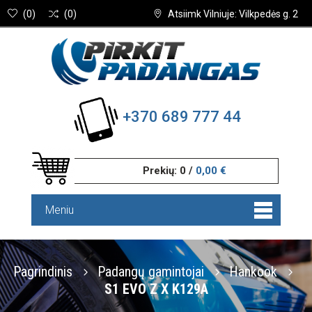
(
0
)
(
0
)
Atsiimk Vilniuje: Vilkpedės g. 2
+370 689 777 44
Prekių:
0
/
0,00 €
Meniu
Pagrindinis
Padangų gamintojai
Hankook
S1 EVO Z X K129A