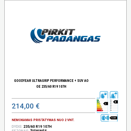
GOODYEAR ULTRAGRIP PERFORMANCE + SUV AO
OE 235/60 R19 107H
B
214,00 €
C
72 DB
NEMOKAMAS PRISTATYMAS NUO 2 VNT.
DYDIS:
235/60 R19 107H
SEZONAS:
ŽIEMINĖS