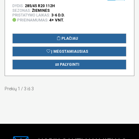
DYDIS:
285/45 R20 112H
SEZONAS:
ŽIEMINĖS
PRISTATYMO LAIKAS:
3-6 D.D.
PRIEINAMUMAS:
4+ VNT.
PLAČIAU
Į MĖGSTAMIAUSIAS
PALYGINTI
Prekių 1 / 3 iš 3