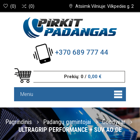
(
0
)
(
0
)
Atsiimk Vilniuje: Vilkpedės g. 2
+370 689 777 44
Prekių:
0
/
0,00 €
Meniu
Pagrindinis
Padangų gamintojai
Goodyear
ULTRAGRIP PERFORMANCE + SUV AO OE