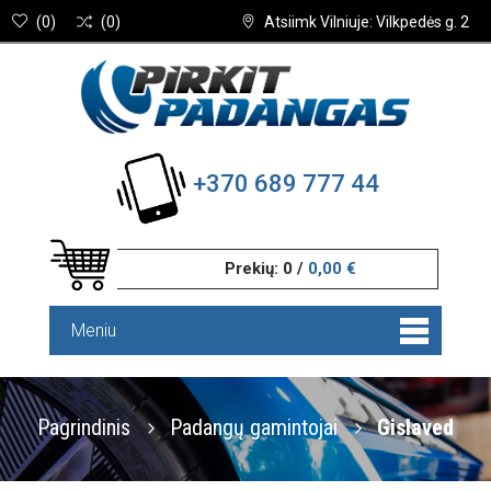
(
0
)
(
0
)
Atsiimk Vilniuje: Vilkpedės g. 2
+370 689 777 44
Prekių:
0
/
0,00 €
Meniu
Pagrindinis
Padangų gamintojai
Gislaved