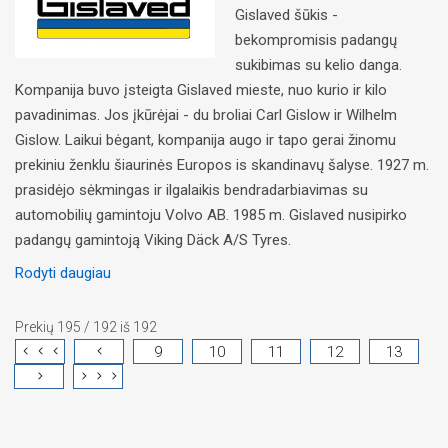
Gislaved šūkis -
bekompromisis padangų
sukibimas su kelio danga.
Kompanija buvo įsteigta Gislaved mieste, nuo kurio ir kilo
pavadinimas. Jos įkūrėjai - du broliai Carl Gislow ir Wilhelm
Gislow. Laikui bėgant, kompanija augo ir tapo gerai žinomu
prekiniu ženklu šiaurinės Europos is skandinavų šalyse. 1927 m.
prasidėjo sėkmingas ir ilgalaikis bendradarbiavimas su
automobilių gamintoju Volvo AB. 1985 m. Gislaved nusipirko
padangų gamintoją Viking Däck A/S Tyres.
Rodyti daugiau
Prekių 195 / 192 iš 192
9
10
11
12
13