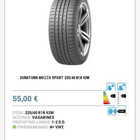
DURATURN MOZZO SPORT 225/40 R18 92W
55,00 €
C
C
72 DB
DYDIS:
225/40 R18 92W
SEZONAS:
VASARINĖS
PRISTATYMO LAIKAS:
1-2 D.D.
PRIEINAMUMAS:
4+ VNT.