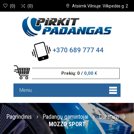
(
0
)
(
0
)
Atsiimk Vilniuje: Vilkpedės g. 2
+370 689 777 44
Prekių:
0
/
0,00 €
Meniu
Pagrindinis
Padangų gamintojai
Duraturn
MOZZO SPORT