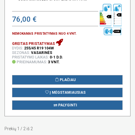
B
76,00 €
C
73 DB
NEMOKAMAS PRISTATYMAS NUO 4 VNT.
GREITAS PRISTATYMAS
DYDIS:
255/45 R19 104W
SEZONAS:
VASARINĖS
PRISTATYMO LAIKAS:
0-1 D.D.
PRIEINAMUMAS:
3 VNT.
PLAČIAU
Į MĖGSTAMIAUSIAS
PALYGINTI
Prekių 1 / 2 iš 2