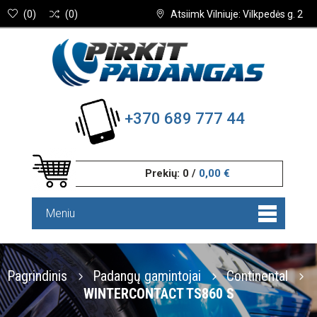
(
0
)
(
0
)
Atsiimk Vilniuje: Vilkpedės g. 2
+370 689 777 44
Prekių:
0
/
0,00 €
Meniu
Pagrindinis
Padangų gamintojai
Continental
WINTERCONTACT TS860 S