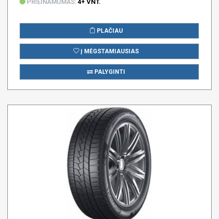
PRIEINAMUMAS:
4+ VNT.
PLAČIAU
Į MĖGSTAMIAUSIAS
PALYGINTI