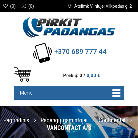
(
0
)
(
0
)
Atsiimk Vilniuje: Vilkpedės g. 2
+370 689 777 44
Prekių:
0
/
0,00 €
Meniu
Pagrindinis
Padangų gamintojai
Continental
VANCONTACT A/S