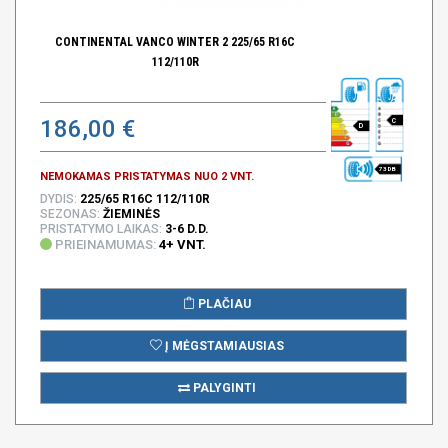
CONTINENTAL VANCO WINTER 2 225/65 R16C
112/110R
186,00 €
C
D
73 DB
NEMOKAMAS PRISTATYMAS NUO 2 VNT.
DYDIS:
225/65 R16C 112/110R
SEZONAS:
ŽIEMINĖS
PRISTATYMO LAIKAS:
3-6 D.D.
PRIEINAMUMAS:
4+ VNT.
PLAČIAU
Į MĖGSTAMIAUSIAS
PALYGINTI