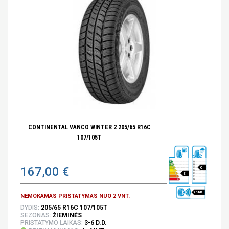
CONTINENTAL VANCO WINTER 2 205/65 R16C
107/105T
167,00 €
C
E
73 DB
NEMOKAMAS PRISTATYMAS NUO 2 VNT.
DYDIS:
205/65 R16C 107/105T
SEZONAS:
ŽIEMINĖS
PRISTATYMO LAIKAS:
3-6 D.D.