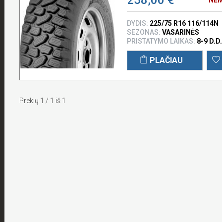
DYDIS:
225/75 R16 116/114N
SEZONAS:
VASARINĖS
PRISTATYMO LAIKAS:
8-9 D.D.
PLAČIAU
Prekių 1 / 1 iš 1