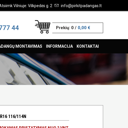
Atsiimk Vilniuje: Vilkpedės g. 2
info@pirkitpadangas.lt
777 44
Prekių:
0
/
0,00 €
ADANGŲ MONTAVIMAS
INFORMACIJA
KONTAKTAI
R16 116/114N
OKAMAS PRISTATYMAS NUO 2 VNT.