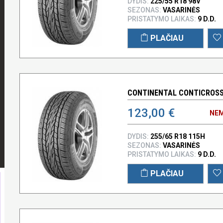
DYDIS:
225/55 R18 98V
SEZONAS:
VASARINĖS
PRISTATYMO LAIKAS:
9 D.D.
PLAČIAU
CONTINENTAL CONTICROSSC
123,00 €
NEM
DYDIS:
255/65 R18 115H
SEZONAS:
VASARINĖS
PRISTATYMO LAIKAS:
9 D.D.
PLAČIAU