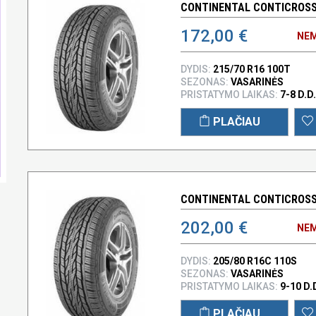
CONTINENTAL CONTICROSSC
172,00 €
NEM
DYDIS:
215/70 R16 100T
SEZONAS:
VASARINĖS
PRISTATYMO LAIKAS:
7-8 D.D.
PLAČIAU
CONTINENTAL CONTICROSSC
202,00 €
NEM
DYDIS:
205/80 R16C 110S
SEZONAS:
VASARINĖS
PRISTATYMO LAIKAS:
9-10 D.
PLAČIAU