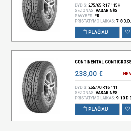
DYDIS:
275/65 R17 115H
SEZONAS:
VASARINĖS
SAVYBĖS:
FR
PRISTATYMO LAIKAS:
7-8 D.D.
PLAČIAU
CONTINENTAL CONTICROSSC
238,00 €
NEM
DYDIS:
255/70 R16 111T
SEZONAS:
VASARINĖS
PRISTATYMO LAIKAS:
9-10 D.
PLAČIAU