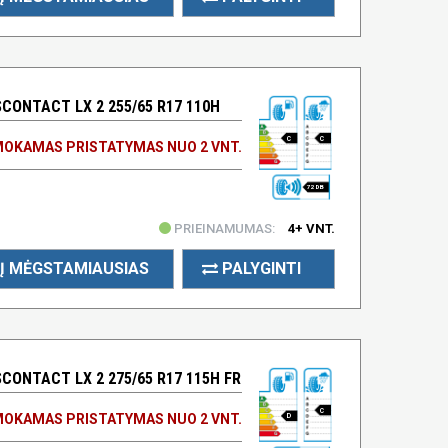
ONTACT LX 2 255/65 R17 110H
C
C
OKAMAS PRISTATYMAS NUO 2 VNT.
72 DB
PRIEINAMUMAS:
4+ VNT.
Į MĖGSTAMIAUSIAS
PALYGINTI
ONTACT LX 2 275/65 R17 115H FR
C
OKAMAS PRISTATYMAS NUO 2 VNT.
D