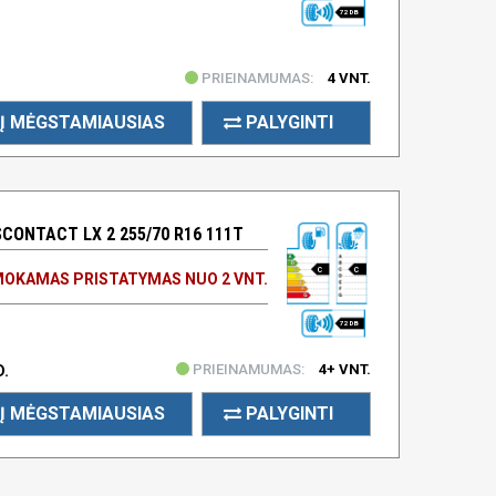
72 DB
PRIEINAMUMAS:
4 VNT.
Į MĖGSTAMIAUSIAS
PALYGINTI
ONTACT LX 2 255/70 R16 111T
C
C
OKAMAS PRISTATYMAS NUO 2 VNT.
72 DB
PRIEINAMUMAS:
4+ VNT.
D.
Į MĖGSTAMIAUSIAS
PALYGINTI