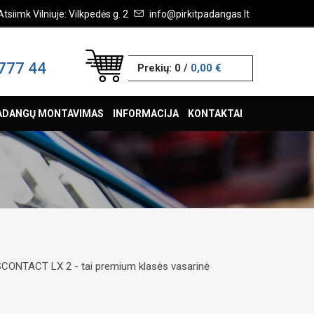
Atsiimk Vilniuje: Vilkpedės g. 2
info@pirkitpadangas.lt
777 44
Prekių:
0
/
0,00 €
ADANGŲ MONTAVIMAS
INFORMACIJA
KONTAKTAI
NTACT LX 2 - tai premium klasės vasarinė