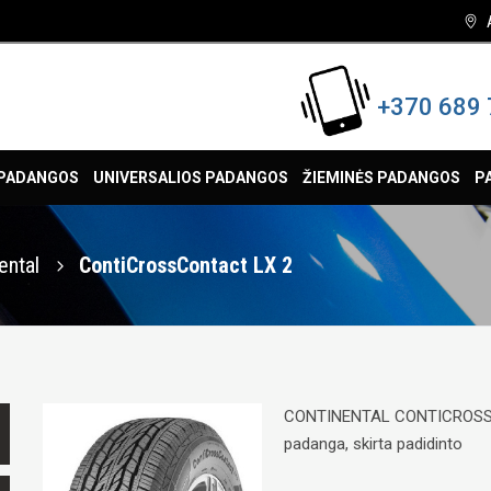
+370 689 
 PADANGOS
UNIVERSALIOS PADANGOS
ŽIEMINĖS PADANGOS
P
ental
ContiCrossContact LX 2
CONTINENTAL CONTICROSSCO
padanga, skirta padidinto