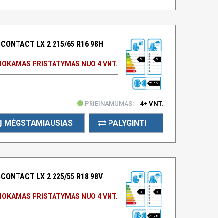
ONTACT LX 2 215/65 R16 98H
C
C
OKAMAS PRISTATYMAS NUO 4 VNT.
71 DB
PRIEINAMUMAS:
4+ VNT.
Į MĖGSTAMIAUSIAS
PALYGINTI
ONTACT LX 2 225/55 R18 98V
C
C
OKAMAS PRISTATYMAS NUO 4 VNT.
71 DB