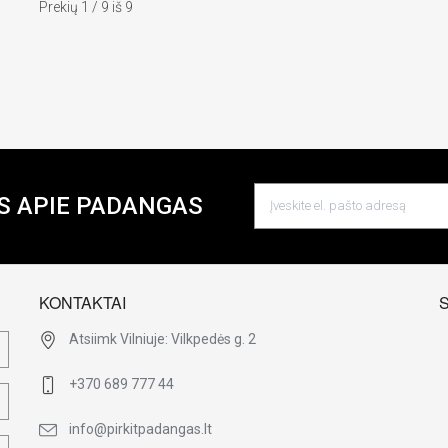
Prekių 1 / 9 iš 9
S APIE PADANGAS
KONTAKTAI
Atsiimk Vilniuje: Vilkpedės g. 2
+370 689 777 44
info@pirkitpadangas.lt