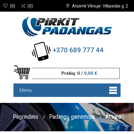
(
0
)
(
0
)
Atsiimk Vilniuje: Vilkpedės g. 2
+370 689 777 44
Prekių:
0
/
0,00 €
Meniu
Pagrindinis
Padangų gamintojai
Atturo