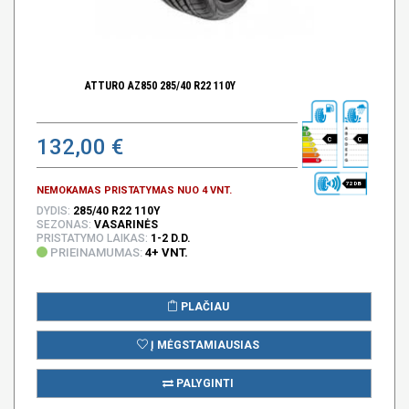
ATTURO AZ850 285/40 R22 110Y
132,00 €
C
C
72 DB
NEMOKAMAS PRISTATYMAS NUO 4 VNT.
DYDIS:
285/40 R22 110Y
SEZONAS:
VASARINĖS
PRISTATYMO LAIKAS:
1-2 D.D.
PRIEINAMUMAS:
4+ VNT.
PLAČIAU
Į MĖGSTAMIAUSIAS
PALYGINTI