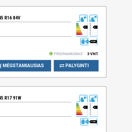
5 R16 84V
C
C
70 DB
PRIEINAMUMAS:
3 VNT.
Į MĖGSTAMIAUSIAS
PALYGINTI
45 R17 91W
C
C
71 DB