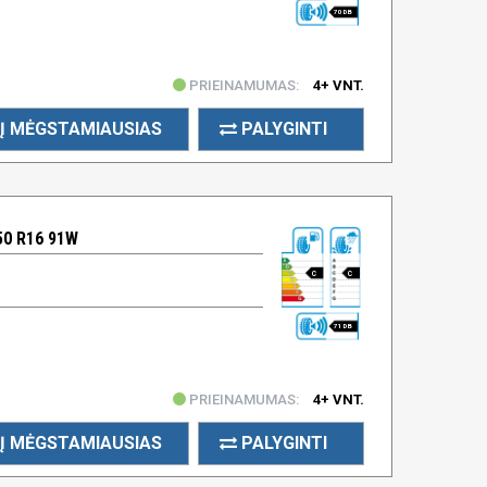
70 DB
PRIEINAMUMAS:
4+ VNT.
Į MĖGSTAMIAUSIAS
PALYGINTI
50 R16 91W
C
C
71 DB
PRIEINAMUMAS:
4+ VNT.
Į MĖGSTAMIAUSIAS
PALYGINTI