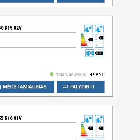
0 R15 82V
C
D
70 DB
PRIEINAMUMAS:
4+ VNT.
Į MĖGSTAMIAUSIAS
PALYGINTI
5 R16 91V
C
C