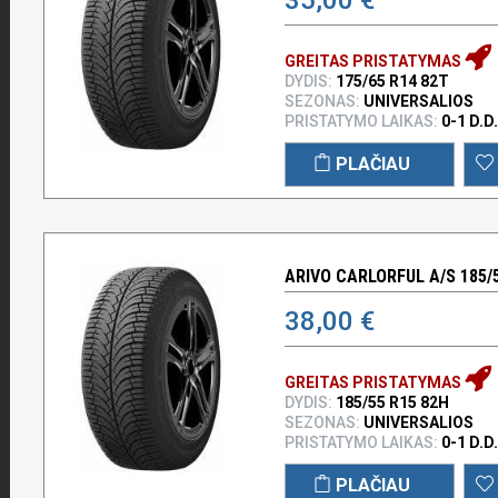
GREITAS PRISTATYMAS
DYDIS:
175/65 R14 82T
SEZONAS:
UNIVERSALIOS
PRISTATYMO LAIKAS:
0-1 D.D.
PLAČIAU
ARIVO CARLORFUL A/S 185/
38,00 €
GREITAS PRISTATYMAS
DYDIS:
185/55 R15 82H
SEZONAS:
UNIVERSALIOS
PRISTATYMO LAIKAS:
0-1 D.D.
PLAČIAU