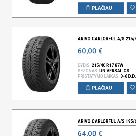
PLAČIAU
ARIVO CARLORFUL A/S 215/
60,00 €
DYDIS:
215/40 R17 87W
SEZONAS:
UNIVERSALIOS
PRISTATYMO LAIKAS:
3-6 D.D.
PLAČIAU
ARIVO CARLORFUL A/S 195/
64,00 €