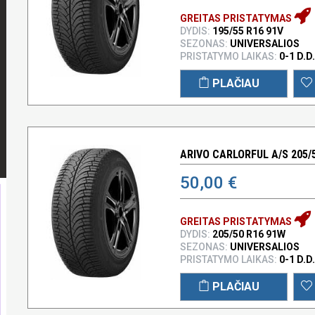
GREITAS PRISTATYMAS
DYDIS:
195/55 R16 91V
SEZONAS:
UNIVERSALIOS
PRISTATYMO LAIKAS:
0-1 D.D.
PLAČIAU
ARIVO CARLORFUL A/S 205/
50,00 €
GREITAS PRISTATYMAS
DYDIS:
205/50 R16 91W
SEZONAS:
UNIVERSALIOS
PRISTATYMO LAIKAS:
0-1 D.D.
PLAČIAU