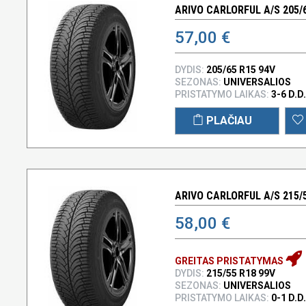
ARIVO CARLORFUL A/S 205/6
57,00 €
DYDIS:
205/65 R15 94V
SEZONAS:
UNIVERSALIOS
PRISTATYMO LAIKAS:
3-6 D.D.
PLAČIAU
ARIVO CARLORFUL A/S 215/5
58,00 €
GREITAS PRISTATYMAS
DYDIS:
215/55 R18 99V
SEZONAS:
UNIVERSALIOS
PRISTATYMO LAIKAS:
0-1 D.D.