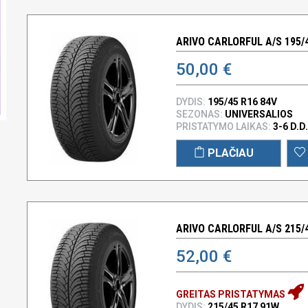
ARIVO CARLORFUL A/S 195/4
50,00 €
DYDIS:
195/45 R16 84V
SEZONAS:
UNIVERSALIOS
PRISTATYMO LAIKAS:
3-6 D.D.
PLAČIAU
ARIVO CARLORFUL A/S 215/
52,00 €
GREITAS PRISTATYMAS
DYDIS:
215/45 R17 91W