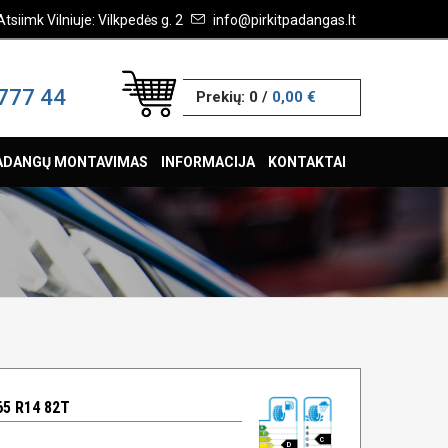
Atsiimk Vilniuje: Vilkpedės g. 2
info@pirkitpadangas.lt
777 44
Prekių:
0
/
0,00 €
ADANGŲ MONTAVIMAS
INFORMACIJA
KONTAKTAI
65 R14 82T
C
D