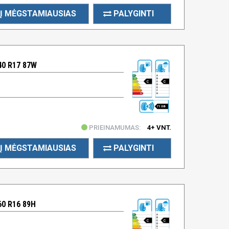
Į MĖGSTAMIAUSIAS
PALYGINTI
40 R17 87W
C
C
71 DB
PRIEINAMUMAS:
4+ VNT.
Į MĖGSTAMIAUSIAS
PALYGINTI
60 R16 89H
C
C