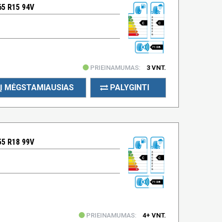
5 R15 94V
C
C
71 DB
PRIEINAMUMAS:
3 VNT.
Į MĖGSTAMIAUSIAS
PALYGINTI
5 R18 99V
C
C
71 DB
PRIEINAMUMAS:
4+ VNT.