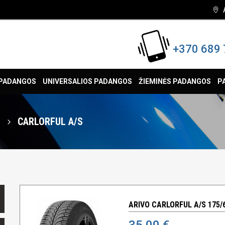
+370 689 
 PADANGOS
UNIVERSALIOS PADANGOS
ŽIEMINĖS PADANGOS
P
O
CARLORFUL A/S
ARIVO CARLORFUL A/S 175/
35,00 €