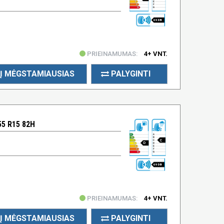
69 DB
PRIEINAMUMAS:
4+ VNT.
Į MĖGSTAMIAUSIAS
PALYGINTI
55 R15 82H
C
D
69 DB
PRIEINAMUMAS:
4+ VNT.
Į MĖGSTAMIAUSIAS
PALYGINTI