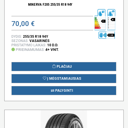
MINERVA F205 255/35 R18 94Y
B
70,00 €
C
71 DB
DYDIS:
255/35 R18 94Y
SEZONAS:
VASARINĖS
PRISTATYMO LAIKAS:
10 D.D.
PRIEINAMUMAS:
4+ VNT.
PLAČIAU
Į MĖGSTAMIAUSIAS
PALYGINTI