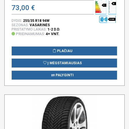
B
73,00 €
C
72 DB
DYDIS:
255/35 R18 94W
SEZONAS:
VASARINĖS
PRISTATYMO LAIKAS:
1-2 D.D.
PRIEINAMUMAS:
4+ VNT.
PLAČIAU
Į MĖGSTAMIAUSIAS
PALYGINTI