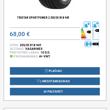
TRISTAR SPORTPOWER 2 255/35 R18 94Y
B
68,00 €
C
71 DB
DYDIS:
255/35 R18 94Y
SEZONAS:
VASARINĖS
PRISTATYMO LAIKAS:
10 D.D.
PRIEINAMUMAS:
4+ VNT.
PLAČIAU
Į MĖGSTAMIAUSIAS
PALYGINTI