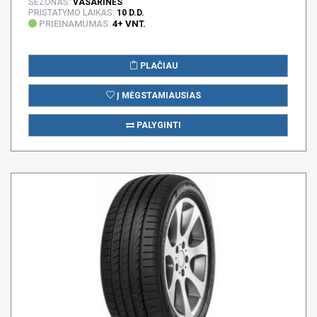
SEZONAS:
VASARINĖS
PRISTATYMO LAIKAS:
10 D.D.
PRIEINAMUMAS:
4+ VNT.
PLAČIAU
Į MĖGSTAMIAUSIAS
PALYGINTI