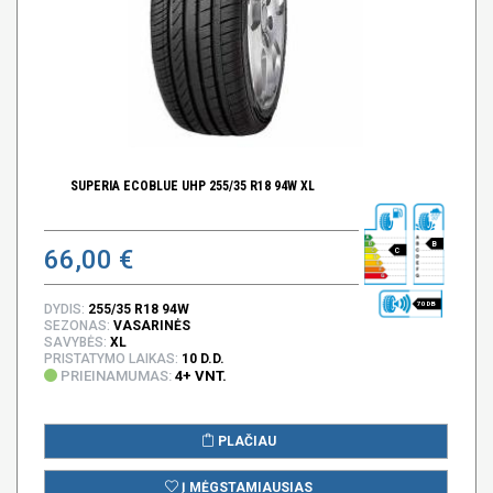
SUPERIA ECOBLUE UHP 255/35 R18 94W XL
B
66,00 €
C
70 DB
DYDIS:
255/35 R18 94W
SEZONAS:
VASARINĖS
SAVYBĖS:
XL
PRISTATYMO LAIKAS:
10 D.D.
PRIEINAMUMAS:
4+ VNT.
PLAČIAU
Į MĖGSTAMIAUSIAS