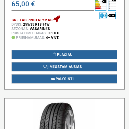
65,00 €
C
71 DB
GREITAS PRISTATYMAS
DYDIS:
255/35 R18 94W
SEZONAS:
VASARINĖS
PRISTATYMO LAIKAS:
0-1 D.D.
PRIEINAMUMAS:
4+ VNT.
PLAČIAU
Į MĖGSTAMIAUSIAS
PALYGINTI