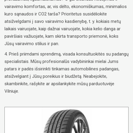
vairavimo komfortas, ar, vis dėlto, ekonomiškumas, minimalios
kuro sąnaudos ir CO2 tarša? Prioritetus susidėliokite
atsižvelgdami į savo vairavimo kasdienybę, t. y. kokiais metų
laikais vairuojate, kaip dažnai vairuojate, kokia kelio danga ar
paviršiais važiuojate, kam skirta transporto priemonė, koks
Jūsų vairavimo stilius ir pan.
4. Prieš priimdami sprendimą, visada konsultuokitės su padangų
specialistais. Mūsų profesionalūs vadybininkai mielai Jums
patars ir padės išsirinkti tinkamas automobilines padangas,
atsižvelgiant į Jūsų poreikius ir biudžetą. Neabejokite,
skambinkite, rašykite ar apsilankykite mūsų parduotuvėje
Vilniuje.