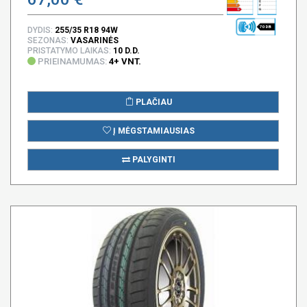
70 DB
DYDIS:
255/35 R18 94W
SEZONAS:
VASARINĖS
PRISTATYMO LAIKAS:
10 D.D.
PRIEINAMUMAS:
4+ VNT.
PLAČIAU
Į MĖGSTAMIAUSIAS
PALYGINTI