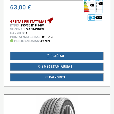
B
63,00 €
C
70 DB
GREITAS PRISTATYMAS
DYDIS:
255/35 R18 94W
SEZONAS:
VASARINĖS
SAVYBĖS:
XL
PRISTATYMO LAIKAS:
0-1 D.D.
PRIEINAMUMAS:
4+ VNT.
PLAČIAU
Į MĖGSTAMIAUSIAS
PALYGINTI