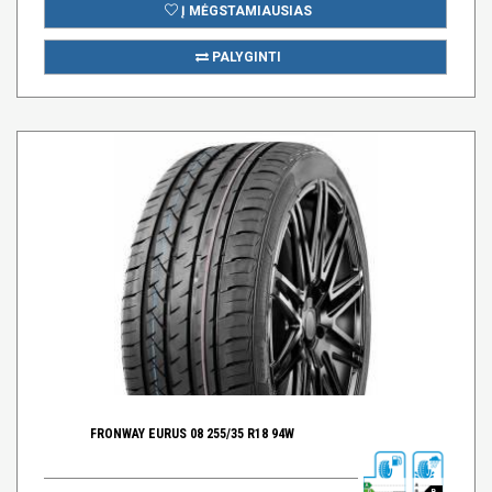
Į MĖGSTAMIAUSIAS
PALYGINTI
FRONWAY EURUS 08 255/35 R18 94W
B