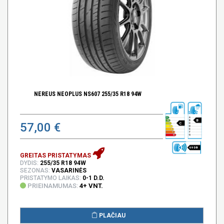
NEREUS NEOPLUS NS607 255/35 R18 94W
B
57,00 €
C
69 DB
GREITAS PRISTATYMAS
DYDIS:
255/35 R18 94W
SEZONAS:
VASARINĖS
PRISTATYMO LAIKAS:
0-1 D.D.
PRIEINAMUMAS:
4+ VNT.
PLAČIAU