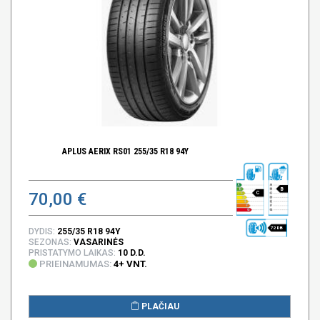
APLUS AERIX RS01 255/35 R18 94Y
B
70,00 €
C
72 DB
DYDIS:
255/35 R18 94Y
SEZONAS:
VASARINĖS
PRISTATYMO LAIKAS:
10 D.D.
PRIEINAMUMAS:
4+ VNT.
PLAČIAU