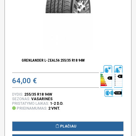
GRENLANDER L-ZEAL56 255/35 R18 94W
B
64,00 €
C
72 DB
DYDIS:
255/35 R18 94W
SEZONAS:
VASARINĖS
PRISTATYMO LAIKAS:
1-2 D.D.
PRIEINAMUMAS:
2 VNT.
PLAČIAU