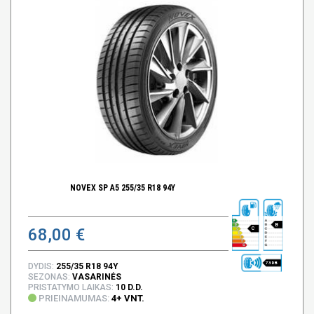
NOVEX SP A5 255/35 R18 94Y
B
68,00 €
C
73 DB
DYDIS:
255/35 R18 94Y
SEZONAS:
VASARINĖS
PRISTATYMO LAIKAS:
10 D.D.
PRIEINAMUMAS:
4+ VNT.