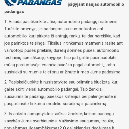
įsigyjant naujas automobilio
padangas
1. Visada pasitikrinkite Jūsų automobilio padangų matmenis.
Turėkite omenyje, jei padangos jau sumontuotos ant
automobilio, kurį pirkote iš antrųjų rankų, tai dar nereiškia, kad
jos parinktos teisingai. Tikslius ir tinkamus matmenis rasite ant
vairuotojo pusės priekinių durelių šoninės pusės, automobilio
techninių specifikacijų knygoje. Taip pat galite pasinaudokite
mūsų parduotuvėje esančia paieška pagal automobilį, arba
susisiekti su mumis telefonu ar žinute ir mes Jums padėsime.
2. Pasiskaičiuokite ir nusistatykite sau priimtiną biudžetą, kurį
galite skirti vienai automobilio padangai. Taip ženkliai
susiaurinsite padangų paieškos kriterijus bei palengvinsite ir
paspartinsite tinkamo modelio suradimą ir pasirinkimą.
3. Iš anksto apmąstykite ir aiškiai žinokite, kokios padangų
savybės Jums svarbiausios. Važiavimo saugumas, trauka,
pravažumas, ilgaamžiškumas? O gal sklandus riedėjimas ir