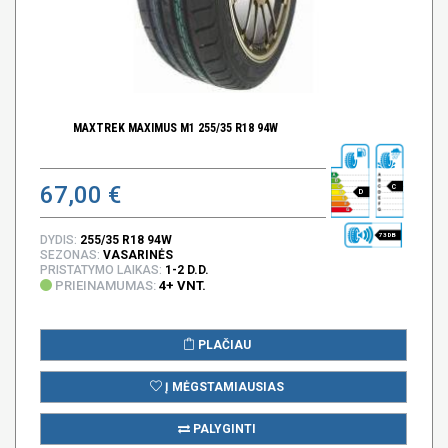
MAXTREK MAXIMUS M1 255/35 R18 94W
67,00 €
C
D
73 DB
DYDIS:
255/35 R18 94W
SEZONAS:
VASARINĖS
PRISTATYMO LAIKAS:
1-2 D.D.
PRIEINAMUMAS:
4+ VNT.
PLAČIAU
Į MĖGSTAMIAUSIAS
PALYGINTI