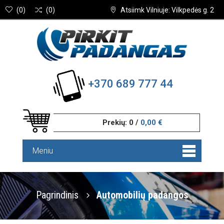
(
0
)
(
0
)
Atsiimk Vilniuje: Vilkpedės g. 2
+370 689 777 44
Prekių:
0
/
0,00 €
Meniu
Pagrindinis
Automobilių padangos