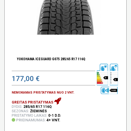
YOKOHAMA ICEGUARD G075 285/65 R17 116Q
177,00 €
D
E
74 DB
NEMOKAMAS PRISTATYMAS NUO 2 VNT.
GREITAS PRISTATYMAS
DYDIS:
285/65 R17 116Q
SEZONAS:
ŽIEMINĖS
PRISTATYMO LAIKAS:
0-1 D.D.
PRIEINAMUMAS:
4+ VNT.