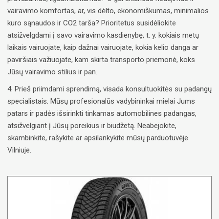
vairavimo komfortas, ar, vis dėlto, ekonomiškumas, minimalios
kuro sąnaudos ir CO2 tarša? Prioritetus susidėliokite
atsižvelgdami į savo vairavimo kasdienybę, t. y. kokiais metų
laikais vairuojate, kaip dažnai vairuojate, kokia kelio danga ar
paviršiais važiuojate, kam skirta transporto priemonė, koks
Jūsų vairavimo stilius ir pan.
4. Prieš priimdami sprendimą, visada konsultuokitės su padangų
specialistais. Mūsų profesionalūs vadybininkai mielai Jums
patars ir padės išsirinkti tinkamas automobilines padangas,
atsižvelgiant į Jūsų poreikius ir biudžetą. Neabejokite,
skambinkite, rašykite ar apsilankykite mūsų parduotuvėje
Vilniuje.