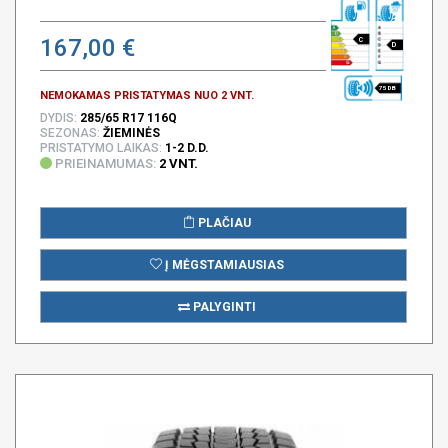
167,00 €
C
D
75 DB
NEMOKAMAS PRISTATYMAS NUO 2 VNT.
DYDIS:
285/65 R17 116Q
SEZONAS:
ŽIEMINĖS
PRISTATYMO LAIKAS:
1-2 D.D.
PRIEINAMUMAS:
2 VNT.
PLAČIAU
Į MĖGSTAMIAUSIAS
PALYGINTI