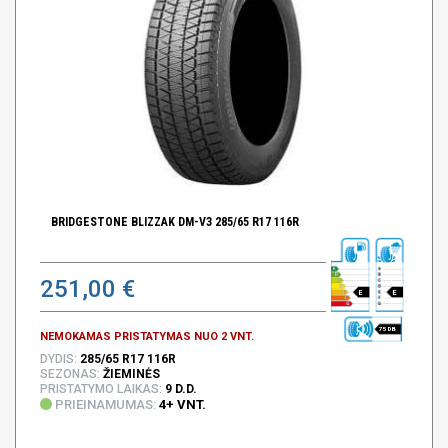
BRIDGESTONE BLIZZAK DM-V3 285/65 R17 116R
251,00 €
E
E
75 DB
NEMOKAMAS PRISTATYMAS NUO 2 VNT.
DYDIS:
285/65 R17 116R
SEZONAS:
ŽIEMINĖS
PRISTATYMO LAIKAS:
9 D.D.
PRIEINAMUMAS:
4+ VNT.