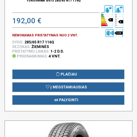
YOKOHAMA G075 285/65 R17 116Q
192,00 €
D
E
74 DB
NEMOKAMAS PRISTATYMAS NUO 2 VNT.
DYDIS:
285/65 R17 116Q
SEZONAS:
ŽIEMINĖS
PRISTATYMO LAIKAS:
1-2 D.D.
PRIEINAMUMAS:
4 VNT.
PLAČIAU
Į MĖGSTAMIAUSIAS
PALYGINTI