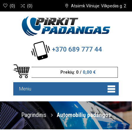
(
0
)
(
0
)
Atsiimk Vilniuje: Vilkpedės g. 2
+370 689 777 44
Prekių:
0
/
0,00 €
Meniu
Pagrindinis
Automobilių padangos