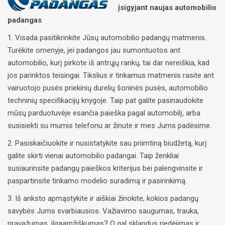
įsigyjant naujas automobilio
padangas
1. Visada pasitikrinkite Jūsų automobilio padangų matmenis.
Turėkite omenyje, jei padangos jau sumontuotos ant
automobilio, kurį pirkote iš antrųjų rankų, tai dar nereiškia, kad
jos parinktos teisingai. Tikslius ir tinkamus matmenis rasite ant
vairuotojo pusės priekinių durelių šoninės pusės, automobilio
techninių specifikacijų knygoje. Taip pat galite pasinaudokite
mūsų parduotuvėje esančia paieška pagal automobilį, arba
susisiekti su mumis telefonu ar žinute ir mes Jums padėsime.
2. Pasiskaičiuokite ir nusistatykite sau priimtiną biudžetą, kurį
galite skirti vienai automobilio padangai. Taip ženkliai
susiaurinsite padangų paieškos kriterijus bei palengvinsite ir
paspartinsite tinkamo modelio suradimą ir pasirinkimą.
3. Iš anksto apmąstykite ir aiškiai žinokite, kokios padangų
savybės Jums svarbiausios. Važiavimo saugumas, trauka,
pravažumas, ilgaamžiškumas? O gal sklandus riedėjimas ir