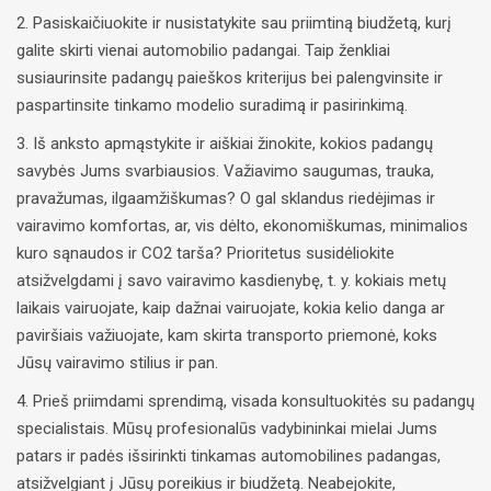
2. Pasiskaičiuokite ir nusistatykite sau priimtiną biudžetą, kurį
galite skirti vienai automobilio padangai. Taip ženkliai
susiaurinsite padangų paieškos kriterijus bei palengvinsite ir
paspartinsite tinkamo modelio suradimą ir pasirinkimą.
3. Iš anksto apmąstykite ir aiškiai žinokite, kokios padangų
savybės Jums svarbiausios. Važiavimo saugumas, trauka,
pravažumas, ilgaamžiškumas? O gal sklandus riedėjimas ir
vairavimo komfortas, ar, vis dėlto, ekonomiškumas, minimalios
kuro sąnaudos ir CO2 tarša? Prioritetus susidėliokite
atsižvelgdami į savo vairavimo kasdienybę, t. y. kokiais metų
laikais vairuojate, kaip dažnai vairuojate, kokia kelio danga ar
paviršiais važiuojate, kam skirta transporto priemonė, koks
Jūsų vairavimo stilius ir pan.
4. Prieš priimdami sprendimą, visada konsultuokitės su padangų
specialistais. Mūsų profesionalūs vadybininkai mielai Jums
patars ir padės išsirinkti tinkamas automobilines padangas,
atsižvelgiant į Jūsų poreikius ir biudžetą. Neabejokite,