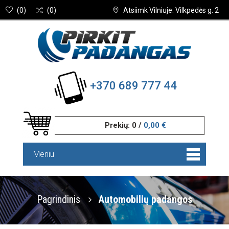
(
0
)
(
0
)
Atsiimk Vilniuje: Vilkpedės g. 2
+370 689 777 44
Prekių:
0
/
0,00 €
Meniu
Pagrindinis
Automobilių padangos