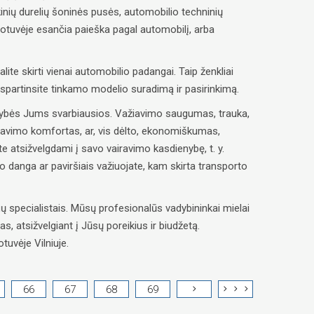
inių durelių šoninės pusės, automobilio techninių
uotuvėje esančia paieška pagal automobilį, arba
alite skirti vienai automobilio padangai. Taip ženkliai
paspartinsite tinkamo modelio suradimą ir pasirinkimą.
savybės Jums svarbiausios. Važiavimo saugumas, trauka,
ravimo komfortas, ar, vis dėlto, ekonomiškumas,
e atsižvelgdami į savo vairavimo kasdienybę, t. y.
lio danga ar paviršiais važiuojate, kam skirta transporto
 specialistais. Mūsų profesionalūs vadybininkai mielai
, atsižvelgiant į Jūsų poreikius ir biudžetą.
tuvėje Vilniuje.
66
67
68
69