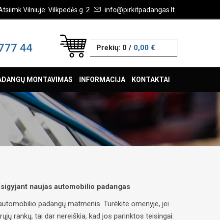
Atsiimk Vilniuje: Vilkpedės g. 2
info@pirkitpadangas.lt
777 44
Prekių:
0
/
0,00 €
ADANGŲ MONTAVIMAS
INFORMACIJA
KONTAKTAI
 įsigyjant naujas automobilio padangas
ų automobilio padangų matmenis. Turėkite omenyje, jei
ų rankų, tai dar nereiškia, kad jos parinktos teisingai.