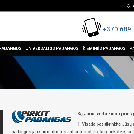
+370 689 
 PADANGOS
UNIVERSALIOS PADANGOS
ŽIEMINĖS PADANGOS
P
Ką Jums verta žinoti prieš
1. Visada pasitikrinkite Jūs
padangos jau sumontuotos ant automobilio, kurį pirkote iš antrųj