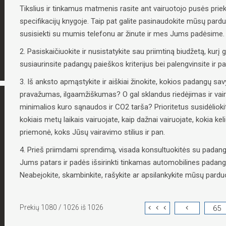
Tikslius ir tinkamus matmenis rasite ant vairuotojo pusės priek
specifikacijų knygoje. Taip pat galite pasinaudokite mūsų pard
susisiekti su mumis telefonu ar žinute ir mes Jums padėsime.
2. Pasiskaičiuokite ir nusistatykite sau priimtiną biudžetą, kurį g
susiaurinsite padangų paieškos kriterijus bei palengvinsite ir 
3. Iš anksto apmąstykite ir aiškiai žinokite, kokios padangų 
pravažumas, ilgaamžiškumas? O gal sklandus riedėjimas ir vai
minimalios kuro sąnaudos ir CO2 tarša? Prioritetus susidėliokit
kokiais metų laikais vairuojate, kaip dažnai vairuojate, kokia ke
priemonė, koks Jūsų vairavimo stilius ir pan.
4. Prieš priimdami sprendimą, visada konsultuokitės su padangų
Jums patars ir padės išsirinkti tinkamas automobilines padangas
Neabejokite, skambinkite, rašykite ar apsilankykite mūsų parduo
Prekių 1080 / 1026 iš 1026
65