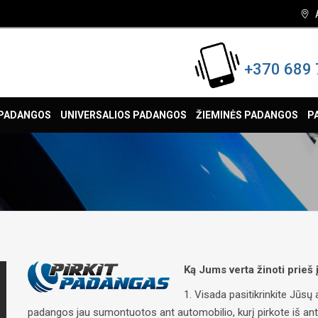
+370 689 
 PADANGOS
UNIVERSALIOS PADANGOS
ŽIEMINĖS PADANGOS
P
Ką Jums verta žinoti prieš
1. Visada pasitikrinkite Jūs
padangos jau sumontuotos ant automobilio, kurį pirkote iš antrųj