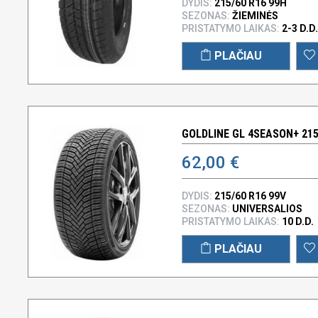
DYDIS:
215/60 R16 99H
SEZONAS:
ŽIEMINĖS
PRISTATYMO LAIKAS:
2-3 D.D.
PLAČIAU
GOLDLINE GL 4SEASON+ 215
62,00 €
DYDIS:
215/60 R16 99V
SEZONAS:
UNIVERSALIOS
PRISTATYMO LAIKAS:
10 D.D.
PLAČIAU