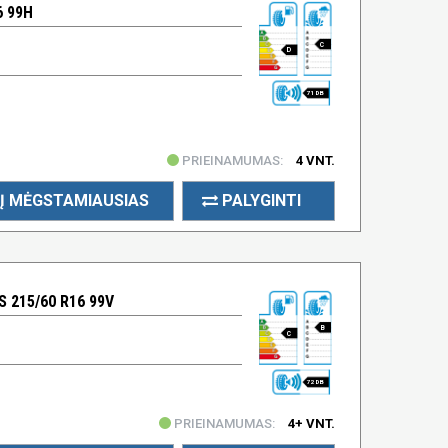
6 99H
C
D
71 DB
PRIEINAMUMAS:
4 VNT.
Į MĖGSTAMIAUSIAS
PALYGINTI
 215/60 R16 99V
B
C
72 DB
PRIEINAMUMAS:
4+ VNT.