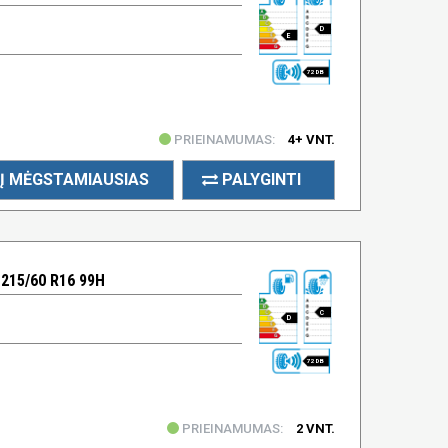
D
E
72 DB
PRIEINAMUMAS:
4+ VNT.
Į MĖGSTAMIAUSIAS
PALYGINTI
215/60 R16 99H
C
D
72 DB
PRIEINAMUMAS:
2 VNT.