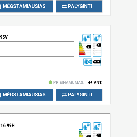
Į MĖGSTAMIAUSIAS
PALYGINTI
 95V
B
C
71 DB
PRIEINAMUMAS:
4+ VNT.
Į MĖGSTAMIAUSIAS
PALYGINTI
R16 99H
C
D