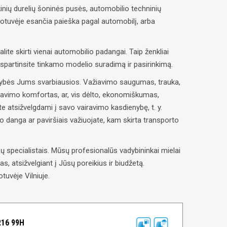
inių durelių šoninės pusės, automobilio techninių
uotuvėje esančia paieška pagal automobilį, arba
alite skirti vienai automobilio padangai. Taip ženkliai
paspartinsite tinkamo modelio suradimą ir pasirinkimą.
savybės Jums svarbiausios. Važiavimo saugumas, trauka,
ravimo komfortas, ar, vis dėlto, ekonomiškumas,
e atsižvelgdami į savo vairavimo kasdienybę, t. y.
lio danga ar paviršiais važiuojate, kam skirta transporto
 specialistais. Mūsų profesionalūs vadybininkai mielai
, atsižvelgiant į Jūsų poreikius ir biudžetą.
tuvėje Vilniuje.
R16 99H