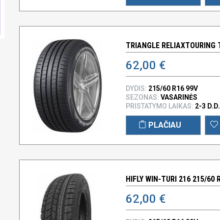
TRIANGLE RELIAXTOURING T
62,00 €
DYDIS:
215/60 R16 99V
SEZONAS:
VASARINĖS
PRISTATYMO LAIKAS:
2-3 D.D.
PLAČIAU
HIFLY WIN-TURI 216 215/60 
62,00 €