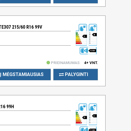
E307 215/60 R16 99V
B
C
72 DB
PRIEINAMUMAS:
4+ VNT.
Į MĖGSTAMIAUSIAS
PALYGINTI
R16 99H
C
D
71 DB