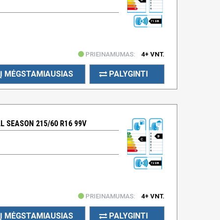
71 DB
PRIEINAMUMAS:
4+ VNT.
Į MĖGSTAMIAUSIAS
PALYGINTI
 SEASON 215/60 R16 99V
B
C
72 DB
PRIEINAMUMAS:
4+ VNT.
Į MĖGSTAMIAUSIAS
PALYGINTI