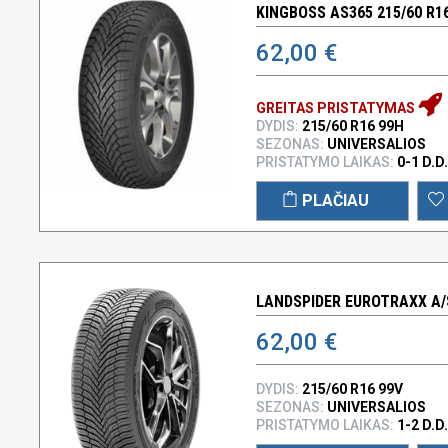
KINGBOSS AS365 215/60 R1
62,00 €
GREITAS PRISTATYMAS
DYDIS:
215/60 R16 99H
SEZONAS:
UNIVERSALIOS
PRISTATYMO LAIKAS:
0-1 D.D.
PLAČIAU
LANDSPIDER EUROTRAXX A/S
62,00 €
DYDIS:
215/60 R16 99V
SEZONAS:
UNIVERSALIOS
PRISTATYMO LAIKAS:
1-2 D.D.