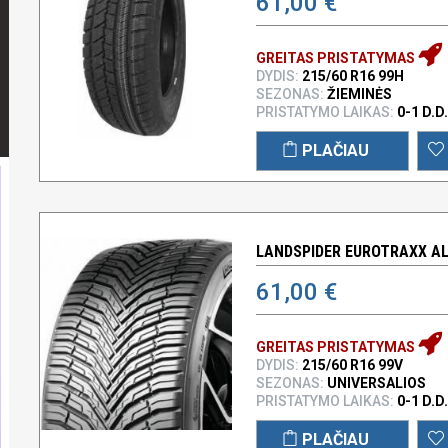
61,00 €
GREITAS PRISTATYMAS
DYDIS:
215/60 R16 99H
SEZONAS:
ŽIEMINĖS
PRISTATYMO LAIKAS:
0-1 D.D.
PLAČIAU
LANDSPIDER EUROTRAXX ALL
61,00 €
GREITAS PRISTATYMAS
DYDIS:
215/60 R16 99V
SEZONAS:
UNIVERSALIOS
PRISTATYMO LAIKAS:
0-1 D.D.
PLAČIAU