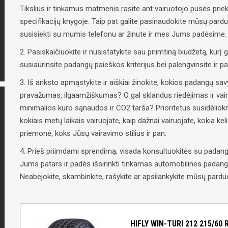
Tikslius ir tinkamus matmenis rasite ant vairuotojo pusės priek
specifikacijų knygoje. Taip pat galite pasinaudokite mūsų pard
susisiekti su mumis telefonu ar žinute ir mes Jums padėsime.
2. Pasiskaičiuokite ir nusistatykite sau priimtiną biudžetą, kurį g
susiaurinsite padangų paieškos kriterijus bei palengvinsite ir 
3. Iš anksto apmąstykite ir aiškiai žinokite, kokios padangų 
pravažumas, ilgaamžiškumas? O gal sklandus riedėjimas ir vai
minimalios kuro sąnaudos ir CO2 tarša? Prioritetus susidėliokit
kokiais metų laikais vairuojate, kaip dažnai vairuojate, kokia ke
priemonė, koks Jūsų vairavimo stilius ir pan.
4. Prieš priimdami sprendimą, visada konsultuokitės su padangų
Jums patars ir padės išsirinkti tinkamas automobilines padangas
Neabejokite, skambinkite, rašykite ar apsilankykite mūsų parduo
HIFLY WIN-TURI 212 215/60 