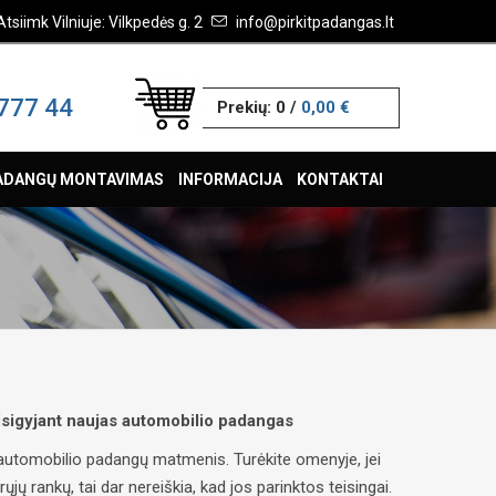
Atsiimk Vilniuje: Vilkpedės g. 2
info@pirkitpadangas.lt
777 44
Prekių:
0
/
0,00 €
ADANGŲ MONTAVIMAS
INFORMACIJA
KONTAKTAI
 įsigyjant naujas automobilio padangas
ų automobilio padangų matmenis. Turėkite omenyje, jei
ų rankų, tai dar nereiškia, kad jos parinktos teisingai.