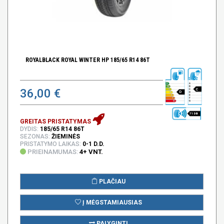
ROYALBLACK ROYAL WINTER HP 185/65 R14 86T
36,00 €
C
D
71 DB
GREITAS PRISTATYMAS
DYDIS:
185/65 R14 86T
SEZONAS:
ŽIEMINĖS
PRISTATYMO LAIKAS:
0-1 D.D.
PRIEINAMUMAS:
4+ VNT.
PLAČIAU
Į MĖGSTAMIAUSIAS
PALYGINTI