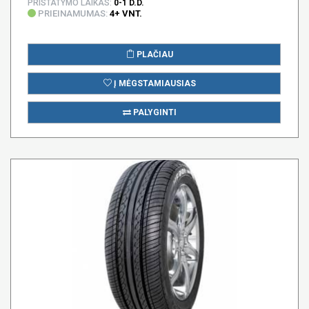
PRISTATYMO LAIKAS:
0-1 D.D.
PRIEINAMUMAS:
4+ VNT.
PLAČIAU
Į MĖGSTAMIAUSIAS
PALYGINTI