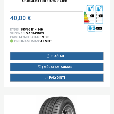
APLUS AERIX FS01 185/65 R14 86H
40,00 €
C
C
70 DB
DYDIS:
185/65 R14 86H
SEZONAS:
VASARINĖS
PRISTATYMO LAIKAS:
9 D.D.
PRIEINAMUMAS:
4+ VNT.
PLAČIAU
Į MĖGSTAMIAUSIAS
PALYGINTI