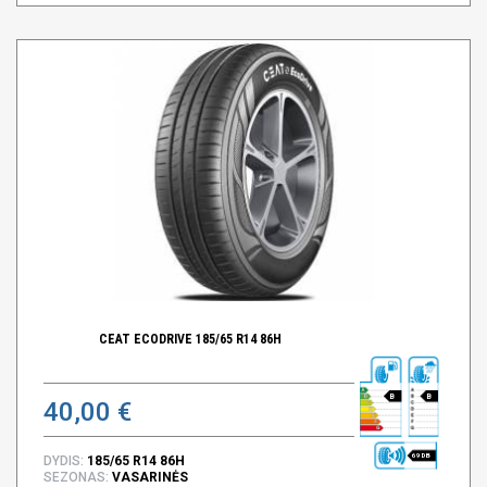
CEAT ECODRIVE 185/65 R14 86H
B
B
40,00 €
69 DB
DYDIS:
185/65 R14 86H
SEZONAS:
VASARINĖS