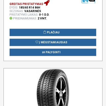
70 DB
GREITAS PRISTATYMAS
DYDIS:
185/65 R14 86H
SEZONAS:
VASARINĖS
PRISTATYMO LAIKAS:
0-1 D.D.
PRIEINAMUMAS:
2 VNT.
PLAČIAU
Į MĖGSTAMIAUSIAS
PALYGINTI