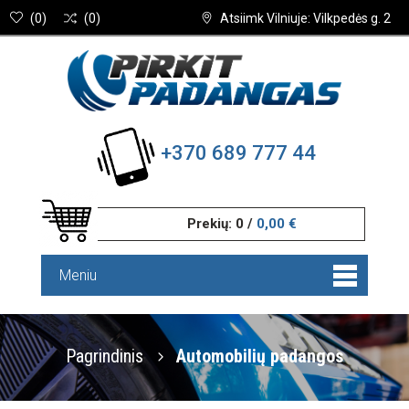
(
0
)
(
0
)
Atsiimk Vilniuje: Vilkpedės g. 2
+370 689 777 44
Prekių:
0
/
0,00 €
Meniu
Pagrindinis
Automobilių padangos