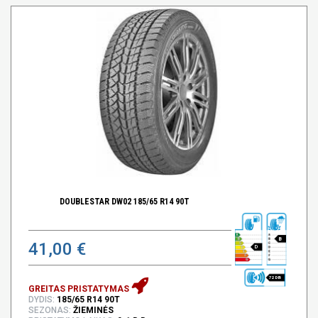
DOUBLESTAR DW02 185/65 R14 90T
B
41,00 €
D
72 DB
GREITAS PRISTATYMAS
DYDIS:
185/65 R14 90T
SEZONAS:
ŽIEMINĖS