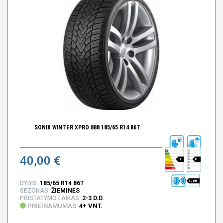
SONIX WINTER XPRO 888 185/65 R14 86T
40,00 €
D
D
69 DB
DYDIS:
185/65 R14 86T
SEZONAS:
ŽIEMINĖS
PRISTATYMO LAIKAS:
2-3 D.D.
PRIEINAMUMAS:
4+ VNT.