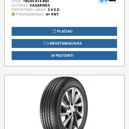
DYDIS:
185/65 R14 86H
SEZONAS:
VASARINĖS
PRISTATYMO LAIKAS:
3-6 D.D.
PRIEINAMUMAS:
4+ VNT.
PLAČIAU
Į MĖGSTAMIAUSIAS
PALYGINTI