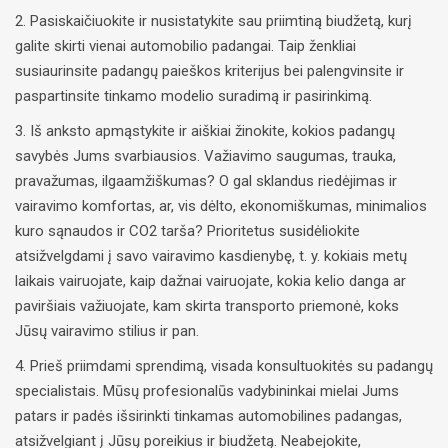
2. Pasiskaičiuokite ir nusistatykite sau priimtiną biudžetą, kurį
galite skirti vienai automobilio padangai. Taip ženkliai
susiaurinsite padangų paieškos kriterijus bei palengvinsite ir
paspartinsite tinkamo modelio suradimą ir pasirinkimą.
3. Iš anksto apmąstykite ir aiškiai žinokite, kokios padangų
savybės Jums svarbiausios. Važiavimo saugumas, trauka,
pravažumas, ilgaamžiškumas? O gal sklandus riedėjimas ir
vairavimo komfortas, ar, vis dėlto, ekonomiškumas, minimalios
kuro sąnaudos ir CO2 tarša? Prioritetus susidėliokite
atsižvelgdami į savo vairavimo kasdienybę, t. y. kokiais metų
laikais vairuojate, kaip dažnai vairuojate, kokia kelio danga ar
paviršiais važiuojate, kam skirta transporto priemonė, koks
Jūsų vairavimo stilius ir pan.
4. Prieš priimdami sprendimą, visada konsultuokitės su padangų
specialistais. Mūsų profesionalūs vadybininkai mielai Jums
patars ir padės išsirinkti tinkamas automobilines padangas,
atsižvelgiant į Jūsų poreikius ir biudžetą. Neabejokite,