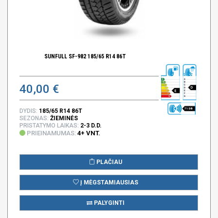
SUNFULL SF-982 185/65 R14 86T
40,00 €
D
E
71 DB
DYDIS:
185/65 R14 86T
SEZONAS:
ŽIEMINĖS
PRISTATYMO LAIKAS:
2-3 D.D.
PRIEINAMUMAS:
4+ VNT.
PLAČIAU
Į MĖGSTAMIAUSIAS
PALYGINTI