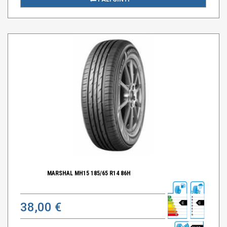
MARSHAL MH15 185/65 R14 86H
38,00 €
C
C