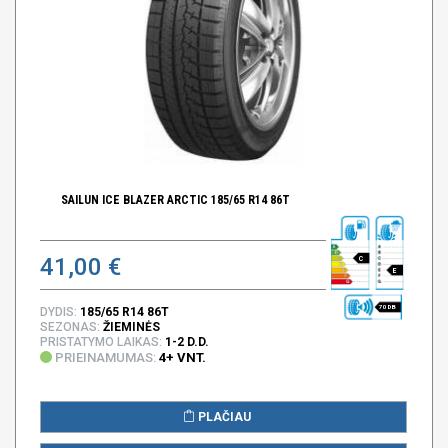
SAILUN ICE BLAZER ARCTIC 185/65 R14 86T
41,00 €
C
E
70 DB
DYDIS:
185/65 R14 86T
SEZONAS:
ŽIEMINĖS
PRISTATYMO LAIKAS:
1-2 D.D.
PRIEINAMUMAS:
4+ VNT.
PLAČIAU