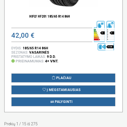
HIFLY HF201 185/65 R14 86H
42,00 €
C
C
70 DB
DYDIS:
185/65 R14 86H
SEZONAS:
VASARINĖS
PRISTATYMO LAIKAS:
9 D.D.
PRIEINAMUMAS:
4+ VNT.
PLAČIAU
Į MĖGSTAMIAUSIAS
PALYGINTI
Prekių 1 / 15 iš 275