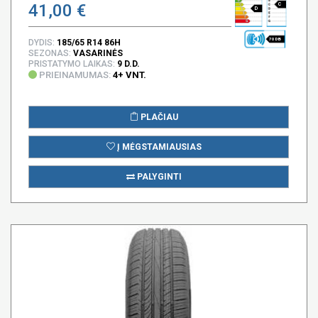
41,00 €
C
D
70 DB
DYDIS:
185/65 R14 86H
SEZONAS:
VASARINĖS
PRISTATYMO LAIKAS:
9 D.D.
PRIEINAMUMAS:
4+ VNT.
PLAČIAU
Į MĖGSTAMIAUSIAS
PALYGINTI