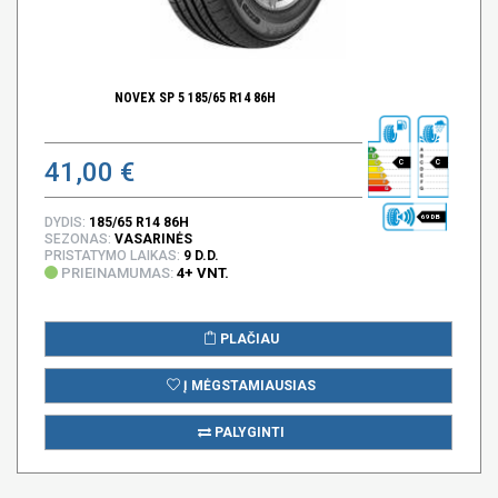
NOVEX SP 5 185/65 R14 86H
41,00 €
C
C
69 DB
DYDIS:
185/65 R14 86H
SEZONAS:
VASARINĖS
PRISTATYMO LAIKAS:
9 D.D.
PRIEINAMUMAS:
4+ VNT.
PLAČIAU
Į MĖGSTAMIAUSIAS
PALYGINTI