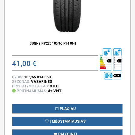
SUNNY NP226 185/65 R14 86H
41,00 €
C
C
69 DB
DYDIS:
185/65 R14 86H
SEZONAS:
VASARINĖS
PRISTATYMO LAIKAS:
9 D.D.
PRIEINAMUMAS:
4+ VNT.
PLAČIAU
Į MĖGSTAMIAUSIAS
PALYGINTI