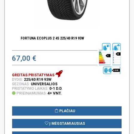
FORTUNA ECOPLUS 2 4S 225/40 R19 93W
B
67,00 €
C
68 DB
GREITAS PRISTATYMAS
DYDIS:
225/40 R19 93W
SEZONAS:
UNIVERSALIOS
PRISTATYMO LAIKAS:
0-1 D.D.
PRIEINAMUMAS:
4+ VNT.
PLAČIAU
Į MĖGSTAMIAUSIAS