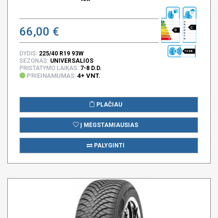
66,00 €
C
D
72 DB
DYDIS:
225/40 R19 93W
SEZONAS:
UNIVERSALIOS
PRISTATYMO LAIKAS:
7-8 D.D.
PRIEINAMUMAS:
4+ VNT.
PLAČIAU
Į MĖGSTAMIAUSIAS
PALYGINTI