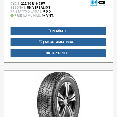
68 DB
DYDIS:
225/40 R19 93W
SEZONAS:
UNIVERSALIOS
PRISTATYMO LAIKAS:
9 D.D.
PRIEINAMUMAS:
4+ VNT.
PLAČIAU
Į MĖGSTAMIAUSIAS
PALYGINTI