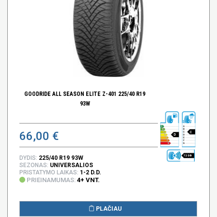
GOODRIDE ALL SEASON ELITE Z-401 225/40 R19
93W
66,00 €
C
D
72 DB
DYDIS:
225/40 R19 93W
SEZONAS:
UNIVERSALIOS
PRISTATYMO LAIKAS:
1-2 D.D.
PRIEINAMUMAS:
4+ VNT.
PLAČIAU