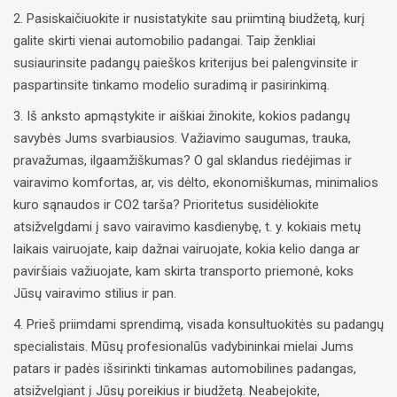
2. Pasiskaičiuokite ir nusistatykite sau priimtiną biudžetą, kurį
galite skirti vienai automobilio padangai. Taip ženkliai
susiaurinsite padangų paieškos kriterijus bei palengvinsite ir
paspartinsite tinkamo modelio suradimą ir pasirinkimą.
3. Iš anksto apmąstykite ir aiškiai žinokite, kokios padangų
savybės Jums svarbiausios. Važiavimo saugumas, trauka,
pravažumas, ilgaamžiškumas? O gal sklandus riedėjimas ir
vairavimo komfortas, ar, vis dėlto, ekonomiškumas, minimalios
kuro sąnaudos ir CO2 tarša? Prioritetus susidėliokite
atsižvelgdami į savo vairavimo kasdienybę, t. y. kokiais metų
laikais vairuojate, kaip dažnai vairuojate, kokia kelio danga ar
paviršiais važiuojate, kam skirta transporto priemonė, koks
Jūsų vairavimo stilius ir pan.
4. Prieš priimdami sprendimą, visada konsultuokitės su padangų
specialistais. Mūsų profesionalūs vadybininkai mielai Jums
patars ir padės išsirinkti tinkamas automobilines padangas,
atsižvelgiant į Jūsų poreikius ir biudžetą. Neabejokite,