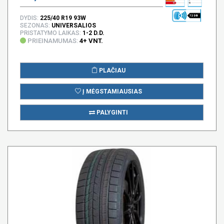
72 DB
DYDIS:
225/40 R19 93W
SEZONAS:
UNIVERSALIOS
PRISTATYMO LAIKAS:
1-2 D.D.
PRIEINAMUMAS:
4+ VNT.
PLAČIAU
Į MĖGSTAMIAUSIAS
PALYGINTI