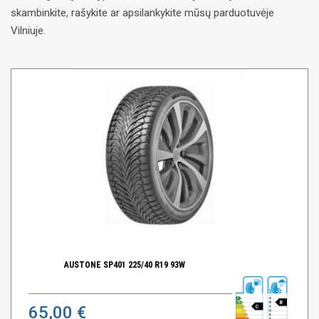
skambinkite, rašykite ar apsilankykite mūsų parduotuvėje
Vilniuje.
AUSTONE SP401 225/40 R19 93W
B
65,00 €
C