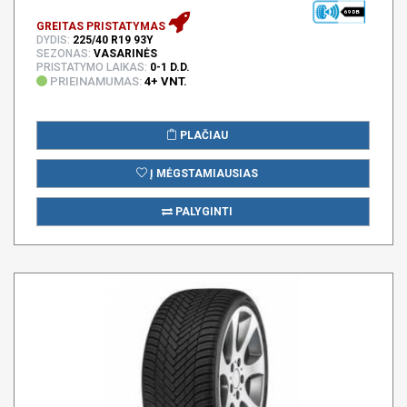
69 DB
GREITAS PRISTATYMAS
DYDIS:
225/40 R19 93Y
SEZONAS:
VASARINĖS
PRISTATYMO LAIKAS:
0-1 D.D.
PRIEINAMUMAS:
4+ VNT.
PLAČIAU
Į MĖGSTAMIAUSIAS
PALYGINTI