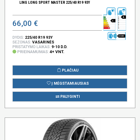
LING LONG SPORT MASTER 225/40 R19 93Y
A
66,00 €
C
69 DB
DYDIS:
225/40 R19 93Y
SEZONAS:
VASARINĖS
PRISTATYMO LAIKAS:
9-10 D.D.
PRIEINAMUMAS:
4+ VNT.
PLAČIAU
Į MĖGSTAMIAUSIAS
PALYGINTI