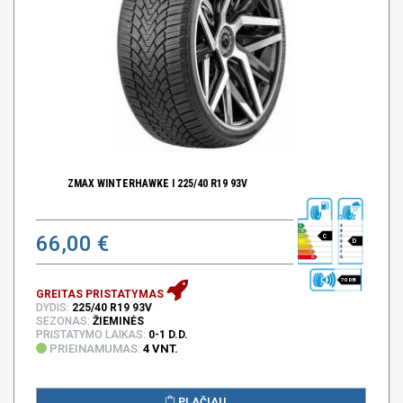
ZMAX WINTERHAWKE I 225/40 R19 93V
66,00 €
C
D
70 DB
GREITAS PRISTATYMAS
DYDIS:
225/40 R19 93V
SEZONAS:
ŽIEMINĖS
PRISTATYMO LAIKAS:
0-1 D.D.
PRIEINAMUMAS:
4 VNT.
PLAČIAU