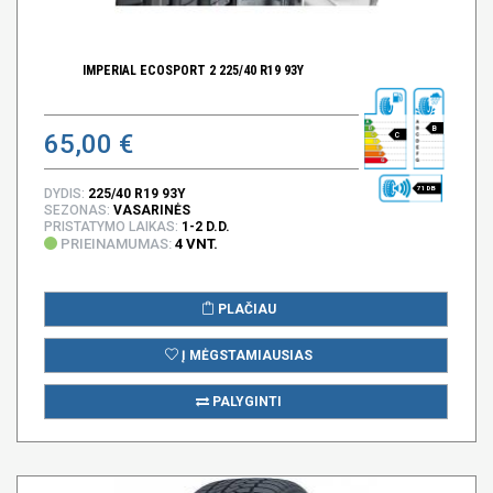
IMPERIAL ECOSPORT 2 225/40 R19 93Y
B
65,00 €
C
71 DB
DYDIS:
225/40 R19 93Y
SEZONAS:
VASARINĖS
PRISTATYMO LAIKAS:
1-2 D.D.
PRIEINAMUMAS:
4 VNT.
PLAČIAU
Į MĖGSTAMIAUSIAS
PALYGINTI