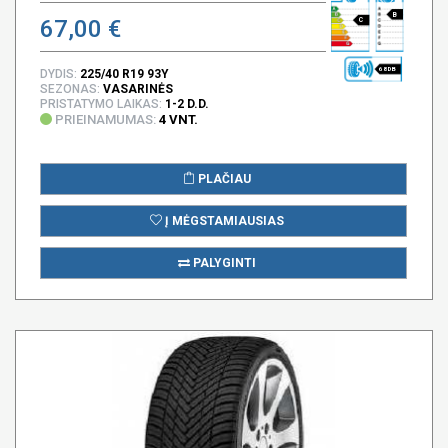
B
67,00 €
C
68 DB
DYDIS:
225/40 R19 93Y
SEZONAS:
VASARINĖS
PRISTATYMO LAIKAS:
1-2 D.D.
PRIEINAMUMAS:
4 VNT.
PLAČIAU
Į MĖGSTAMIAUSIAS
PALYGINTI