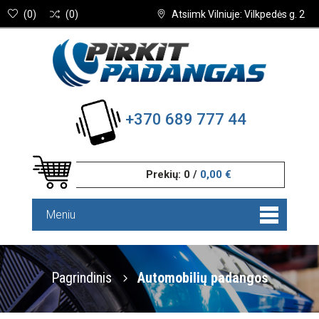
(
0
)
(
0
)
Atsiimk Vilniuje: Vilkpedės g. 2
+370 689 777 44
Prekių:
0
/
0,00 €
Meniu
Pagrindinis
Automobilių padangos