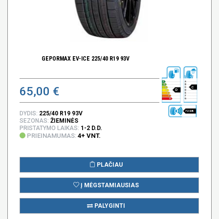
GEPORMAX EV-ICE 225/40 R19 93V
65,00 €
C
D
72 DB
DYDIS:
225/40 R19 93V
SEZONAS:
ŽIEMINĖS
PRISTATYMO LAIKAS:
1-2 D.D.
PRIEINAMUMAS:
4+ VNT.
PLAČIAU
Į MĖGSTAMIAUSIAS
PALYGINTI