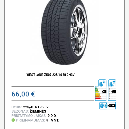
WESTLAKE Z507 225/40 R19 93V
66,00 €
C
C
72 DB
DYDIS:
225/40 R19 93V
SEZONAS:
ŽIEMINĖS
PRISTATYMO LAIKAS:
9 D.D.
PRIEINAMUMAS:
4+ VNT.