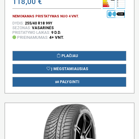
118,00 €
72 DB
NEMOKAMAS PRISTATYMAS NUO 4 VNT.
DYDIS:
255/40 R18 99Y
SEZONAS:
VASARINĖS
PRISTATYMO LAIKAS:
9 D.D.
PRIEINAMUMAS:
4+ VNT.
PLAČIAU
Į MĖGSTAMIAUSIAS
PALYGINTI