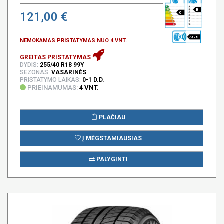
B
121,00 €
C
73 DB
NEMOKAMAS PRISTATYMAS NUO 4 VNT.
GREITAS PRISTATYMAS
DYDIS:
255/40 R18 99Y
SEZONAS:
VASARINĖS
PRISTATYMO LAIKAS:
0-1 D.D.
PRIEINAMUMAS:
4 VNT.
PLAČIAU
Į MĖGSTAMIAUSIAS
PALYGINTI