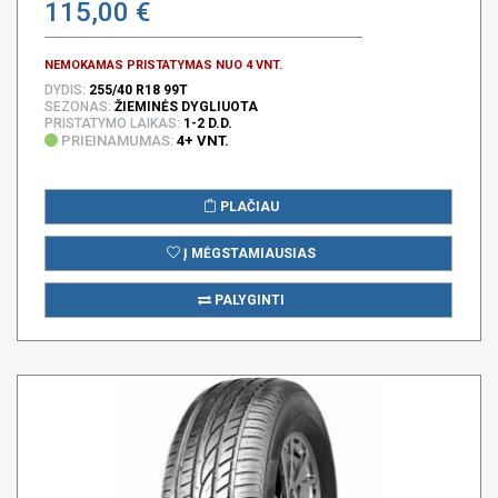
115,00 €
NEMOKAMAS PRISTATYMAS NUO 4 VNT.
DYDIS:
255/40 R18 99T
SEZONAS:
ŽIEMINĖS DYGLIUOTA
PRISTATYMO LAIKAS:
1-2 D.D.
PRIEINAMUMAS:
4+ VNT.
PLAČIAU
Į MĖGSTAMIAUSIAS
PALYGINTI