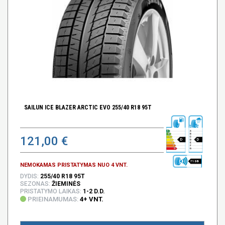
SAILUN ICE BLAZER ARCTIC EVO 255/40 R18 95T
121,00 €
D
D
71 DB
NEMOKAMAS PRISTATYMAS NUO 4 VNT.
DYDIS:
255/40 R18 95T
SEZONAS:
ŽIEMINĖS
PRISTATYMO LAIKAS:
1-2 D.D.
PRIEINAMUMAS:
4+ VNT.