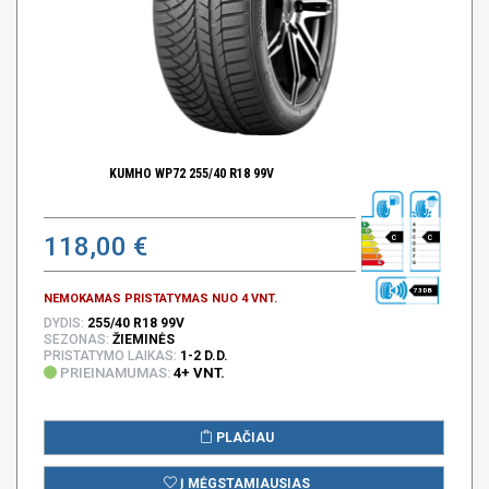
KUMHO WP72 255/40 R18 99V
118,00 €
C
C
73 DB
NEMOKAMAS PRISTATYMAS NUO 4 VNT.
DYDIS:
255/40 R18 99V
SEZONAS:
ŽIEMINĖS
PRISTATYMO LAIKAS:
1-2 D.D.
PRIEINAMUMAS:
4+ VNT.
PLAČIAU
Į MĖGSTAMIAUSIAS