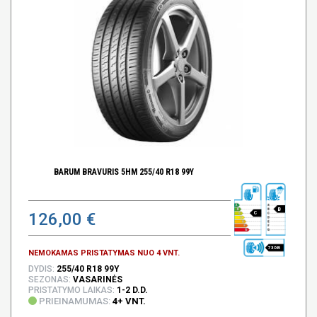
BARUM BRAVURIS 5HM 255/40 R18 99Y
B
126,00 €
C
73 DB
NEMOKAMAS PRISTATYMAS NUO 4 VNT.
DYDIS:
255/40 R18 99Y
SEZONAS:
VASARINĖS
PRISTATYMO LAIKAS:
1-2 D.D.
PRIEINAMUMAS:
4+ VNT.