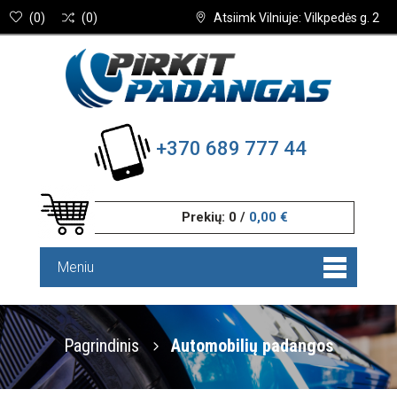
(
0
)
(
0
)
Atsiimk Vilniuje: Vilkpedės g. 2
+370 689 777 44
Prekių:
0
/
0,00 €
Meniu
Pagrindinis
Automobilių padangos