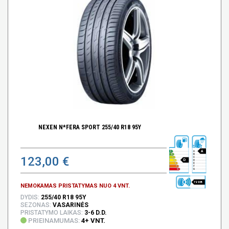
NEXEN N*FERA SPORT 255/40 R18 95Y
A
123,00 €
D
72 DB
NEMOKAMAS PRISTATYMAS NUO 4 VNT.
DYDIS:
255/40 R18 95Y
SEZONAS:
VASARINĖS
PRISTATYMO LAIKAS:
3-6 D.D.
PRIEINAMUMAS:
4+ VNT.