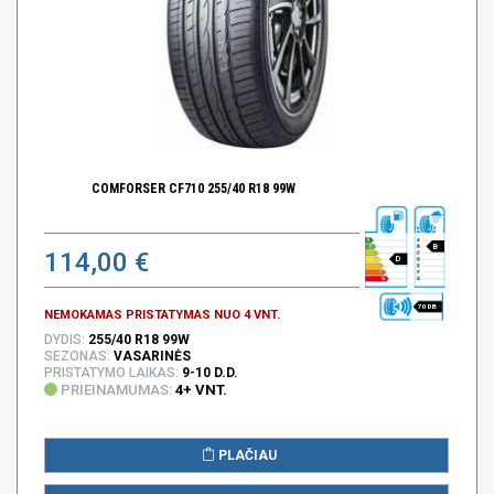
COMFORSER CF710 255/40 R18 99W
B
114,00 €
D
70 DB
NEMOKAMAS PRISTATYMAS NUO 4 VNT.
DYDIS:
255/40 R18 99W
SEZONAS:
VASARINĖS
PRISTATYMO LAIKAS:
9-10 D.D.
PRIEINAMUMAS:
4+ VNT.
PLAČIAU