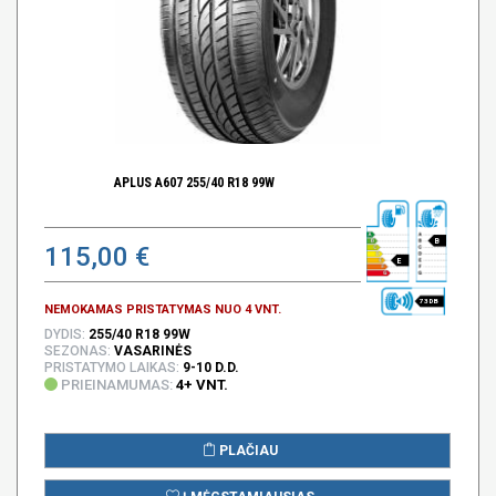
APLUS A607 255/40 R18 99W
B
115,00 €
E
73 DB
NEMOKAMAS PRISTATYMAS NUO 4 VNT.
DYDIS:
255/40 R18 99W
SEZONAS:
VASARINĖS
PRISTATYMO LAIKAS:
9-10 D.D.
PRIEINAMUMAS:
4+ VNT.
PLAČIAU