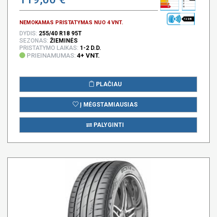
72 DB
NEMOKAMAS PRISTATYMAS NUO 4 VNT.
DYDIS:
255/40 R18 95T
SEZONAS:
ŽIEMINĖS
PRISTATYMO LAIKAS:
1-2 D.D.
PRIEINAMUMAS:
4+ VNT.
PLAČIAU
Į MĖGSTAMIAUSIAS
PALYGINTI