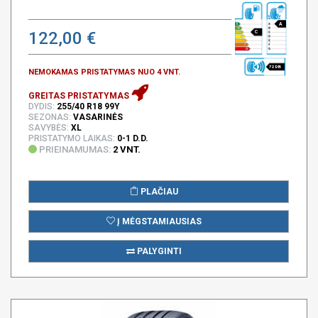
A
122,00 €
C
72 DB
NEMOKAMAS PRISTATYMAS NUO 4 VNT.
GREITAS PRISTATYMAS
DYDIS:
255/40 R18 99Y
SEZONAS:
VASARINĖS
SAVYBĖS:
XL
PRISTATYMO LAIKAS:
0-1 D.D.
PRIEINAMUMAS:
2 VNT.
PLAČIAU
Į MĖGSTAMIAUSIAS
PALYGINTI