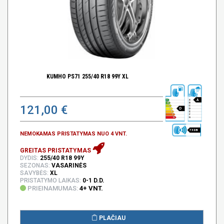
KUMHO PS71 255/40 R18 99Y XL
A
121,00 €
D
73 DB
NEMOKAMAS PRISTATYMAS NUO 4 VNT.
GREITAS PRISTATYMAS
DYDIS:
255/40 R18 99Y
SEZONAS:
VASARINĖS
SAVYBĖS:
XL
PRISTATYMO LAIKAS:
0-1 D.D.
PRIEINAMUMAS:
4+ VNT.
PLAČIAU