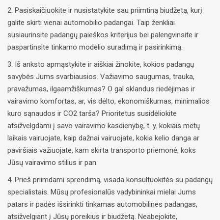
2. Pasiskaičiuokite ir nusistatykite sau priimtiną biudžetą, kurį
galite skirti vienai automobilio padangai. Taip ženkliai
susiaurinsite padangų paieškos kriterijus bei palengvinsite ir
paspartinsite tinkamo modelio suradimą ir pasirinkimą.
3. Iš anksto apmąstykite ir aiškiai žinokite, kokios padangų
savybės Jums svarbiausios. Važiavimo saugumas, trauka,
pravažumas, ilgaamžiškumas? O gal sklandus riedėjimas ir
vairavimo komfortas, ar, vis dėlto, ekonomiškumas, minimalios
kuro sąnaudos ir CO2 tarša? Prioritetus susidėliokite
atsižvelgdami į savo vairavimo kasdienybę, t. y. kokiais metų
laikais vairuojate, kaip dažnai vairuojate, kokia kelio danga ar
paviršiais važiuojate, kam skirta transporto priemonė, koks
Jūsų vairavimo stilius ir pan.
4. Prieš priimdami sprendimą, visada konsultuokitės su padangų
specialistais. Mūsų profesionalūs vadybininkai mielai Jums
patars ir padės išsirinkti tinkamas automobilines padangas,
atsižvelgiant į Jūsų poreikius ir biudžetą. Neabejokite,