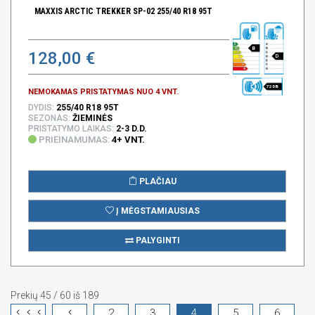
MAXXIS ARCTIC TREKKER SP-02 255/40 R18 95T
B
128,00 €
D
72 DB
NEMOKAMAS PRISTATYMAS NUO 4 VNT.
DYDIS:
255/40 R18 95T
SEZONAS:
ŽIEMINĖS
PRISTATYMO LAIKAS:
2-3 D.D.
PRIEINAMUMAS:
4+ VNT.
PLAČIAU
Į MĖGSTAMIAUSIAS
PALYGINTI
Prekių 45 / 60 iš 189
2
3
4
5
6