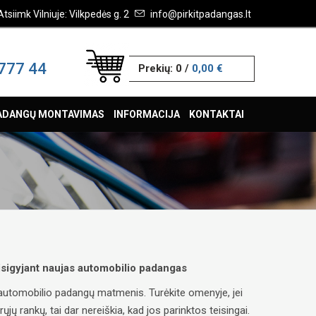
Atsiimk Vilniuje: Vilkpedės g. 2
info@pirkitpadangas.lt
777 44
Prekių:
0
/
0,00 €
ADANGŲ MONTAVIMAS
INFORMACIJA
KONTAKTAI
 įsigyjant naujas automobilio padangas
ų automobilio padangų matmenis. Turėkite omenyje, jei
ų rankų, tai dar nereiškia, kad jos parinktos teisingai.