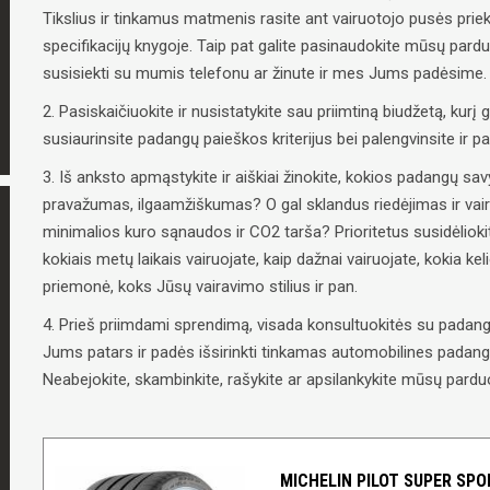
Tikslius ir tinkamus matmenis rasite ant vairuotojo pusės priek
specifikacijų knygoje. Taip pat galite pasinaudokite mūsų pard
susisiekti su mumis telefonu ar žinute ir mes Jums padėsime.
2. Pasiskaičiuokite ir nusistatykite sau priimtiną biudžetą, kurį g
susiaurinsite padangų paieškos kriterijus bei palengvinsite ir 
3. Iš anksto apmąstykite ir aiškiai žinokite, kokios padangų 
pravažumas, ilgaamžiškumas? O gal sklandus riedėjimas ir vai
minimalios kuro sąnaudos ir CO2 tarša? Prioritetus susidėliokit
kokiais metų laikais vairuojate, kaip dažnai vairuojate, kokia ke
priemonė, koks Jūsų vairavimo stilius ir pan.
4. Prieš priimdami sprendimą, visada konsultuokitės su padangų
Jums patars ir padės išsirinkti tinkamas automobilines padangas
Neabejokite, skambinkite, rašykite ar apsilankykite mūsų parduo
MICHELIN PILOT SUPER SPOR