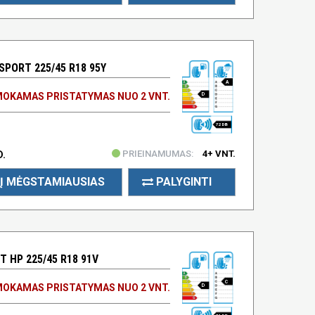
PORT 225/45 R18 95Y
A
OKAMAS PRISTATYMAS NUO 2 VNT.
D
72 DB
PRIEINAMUMAS:
4+ VNT.
D.
Į MĖGSTAMIAUSIAS
PALYGINTI
 HP 225/45 R18 91V
C
OKAMAS PRISTATYMAS NUO 2 VNT.
D