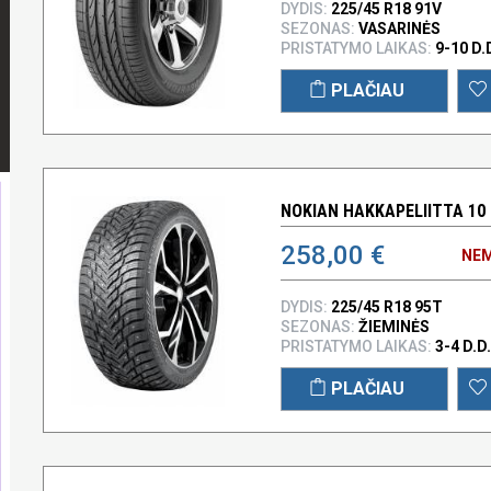
DYDIS:
225/45 R18 91V
SEZONAS:
VASARINĖS
PRISTATYMO LAIKAS:
9-10 D.
PLAČIAU
NOKIAN HAKKAPELIITTA 10 
258,00 €
NEM
DYDIS:
225/45 R18 95T
SEZONAS:
ŽIEMINĖS
PRISTATYMO LAIKAS:
3-4 D.D.
PLAČIAU