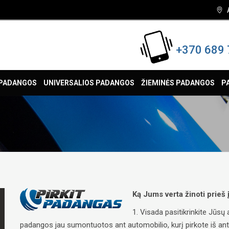
+370 689 
 PADANGOS
UNIVERSALIOS PADANGOS
ŽIEMINĖS PADANGOS
P
Ką Jums verta žinoti prieš
1. Visada pasitikrinkite Jūs
padangos jau sumontuotos ant automobilio, kurį pirkote iš antrųj