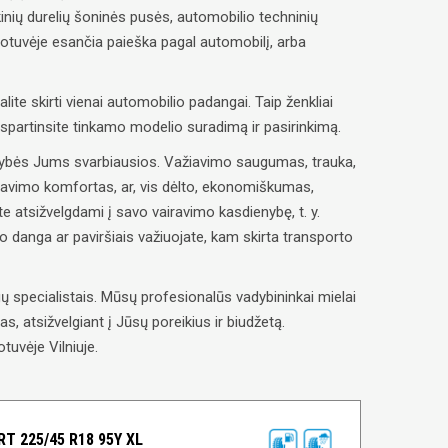
inių durelių šoninės pusės, automobilio techninių
uotuvėje esančia paieška pagal automobilį, arba
alite skirti vienai automobilio padangai. Taip ženkliai
paspartinsite tinkamo modelio suradimą ir pasirinkimą.
savybės Jums svarbiausios. Važiavimo saugumas, trauka,
ravimo komfortas, ar, vis dėlto, ekonomiškumas,
e atsižvelgdami į savo vairavimo kasdienybę, t. y.
lio danga ar paviršiais važiuojate, kam skirta transporto
 specialistais. Mūsų profesionalūs vadybininkai mielai
, atsižvelgiant į Jūsų poreikius ir biudžetą.
tuvėje Vilniuje.
T 225/45 R18 95Y XL