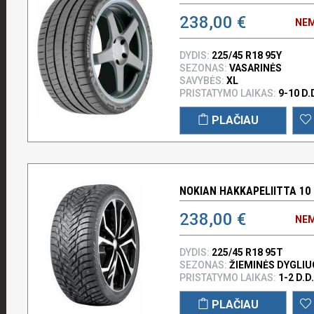
238,00 €
NEM
DYDIS:
225/45 R18 95Y
SEZONAS:
VASARINĖS
SAVYBĖS:
XL
PRISTATYMO LAIKAS:
9-10 D.
PLAČIAU
NOKIAN HAKKAPELIITTA 10 
238,00 €
NEM
DYDIS:
225/45 R18 95T
SEZONAS:
ŽIEMINĖS DYGLI
PRISTATYMO LAIKAS:
1-2 D.D.
PLAČIAU