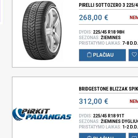
PIRELLI SOTTOZERO 3 225/4
268,00 €
NEM
DYDIS:
225/45 R18 98H
SEZONAS:
ŽIEMINĖS
PRISTATYMO LAIKAS:
7-8 D.D.
PLAČIAU
BRIDGESTONE BLIZZAK SPIK
312,00 €
NEM
DYDIS:
225/45 R18 91T
SEZONAS:
ŽIEMINĖS DYGLI
PRISTATYMO LAIKAS:
1-2 D.D.