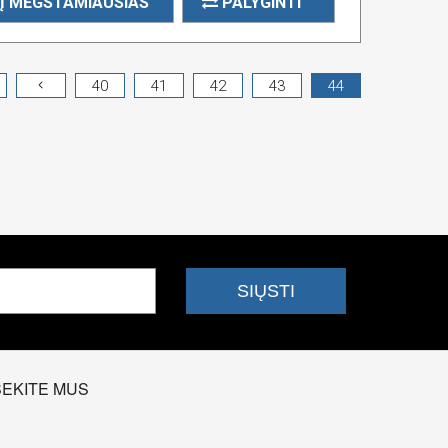
Į MĖGSTAMIAUSIAS
PALYGINTI
40
41
42
43
44
SEKITE MUS