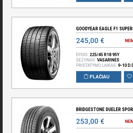
GOODYEAR EAGLE F1 SUPERS
245,00 €
NEM
DYDIS:
225/45 R18 95Y
SEZONAS:
VASARINĖS
PRISTATYMO LAIKAS:
9-10 D.
PLAČIAU
BRIDGESTONE DUELER SPORT
253,00 €
NEM