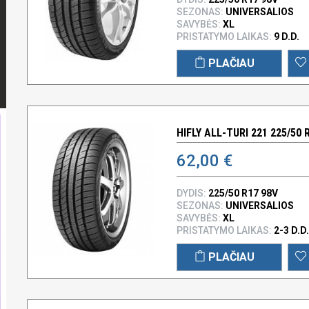
SEZONAS:
UNIVERSALIOS
SAVYBĖS:
XL
PRISTATYMO LAIKAS:
9 D.D.
PLAČIAU
HIFLY ALL-TURI 221 225/50 
62,00 €
DYDIS:
225/50 R17 98V
SEZONAS:
UNIVERSALIOS
SAVYBĖS:
XL
PRISTATYMO LAIKAS:
2-3 D.D.
PLAČIAU