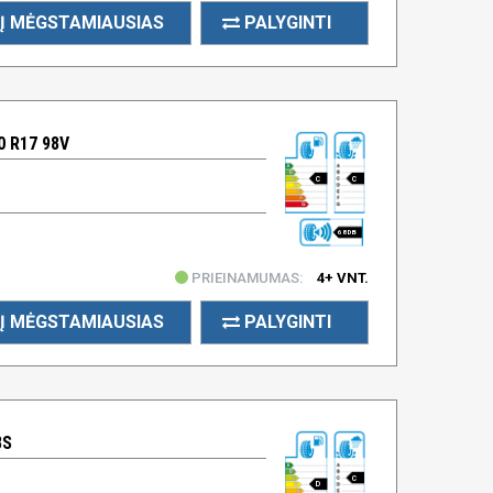
Į MĖGSTAMIAUSIAS
PALYGINTI
 R17 98V
C
C
68 DB
PRIEINAMUMAS:
4+ VNT.
Į MĖGSTAMIAUSIAS
PALYGINTI
8S
C
D