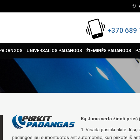
+370 689 
 PADANGOS
UNIVERSALIOS PADANGOS
ŽIEMINĖS PADANGOS
P
Ką Jums verta žinoti prieš
1. Visada pasitikrinkite Jūs
padangos jau sumontuotos ant automobilio, kurį pirkote iš antrųj