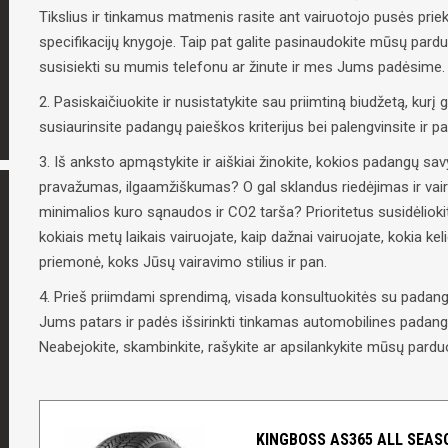
Tikslius ir tinkamus matmenis rasite ant vairuotojo pusės priek
specifikacijų knygoje. Taip pat galite pasinaudokite mūsų pard
susisiekti su mumis telefonu ar žinute ir mes Jums padėsime.
2. Pasiskaičiuokite ir nusistatykite sau priimtiną biudžetą, kurį g
susiaurinsite padangų paieškos kriterijus bei palengvinsite ir 
3. Iš anksto apmąstykite ir aiškiai žinokite, kokios padangų 
pravažumas, ilgaamžiškumas? O gal sklandus riedėjimas ir vai
minimalios kuro sąnaudos ir CO2 tarša? Prioritetus susidėliokit
kokiais metų laikais vairuojate, kaip dažnai vairuojate, kokia ke
priemonė, koks Jūsų vairavimo stilius ir pan.
4. Prieš priimdami sprendimą, visada konsultuokitės su padangų
Jums patars ir padės išsirinkti tinkamas automobilines padangas
Neabejokite, skambinkite, rašykite ar apsilankykite mūsų parduo
KINGBOSS AS365 ALL SEASO