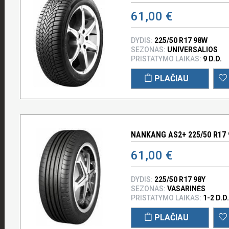
61,00 €
DYDIS:
225/50 R17 98W
SEZONAS:
UNIVERSALIOS
PRISTATYMO LAIKAS:
9 D.D.
PLAČIAU
NANKANG AS2+ 225/50 R17 
61,00 €
DYDIS:
225/50 R17 98Y
SEZONAS:
VASARINĖS
PRISTATYMO LAIKAS:
1-2 D.D.
PLAČIAU