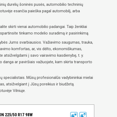
inių durelių šoninės pusės, automobilio techninių
uotuvėje esančia paieška pagal automobilį, arba
alite skirti vienai automobilio padangai. Taip ženkliai
paspartinsite tinkamo modelio suradimą ir pasirinkimą.
savybės Jums svarbiausios. Važiavimo saugumas, trauka,
ravimo komfortas, ar, vis dėlto, ekonomiškumas,
e atsižvelgdami į savo vairavimo kasdienybę, t. y.
lio danga ar paviršiais važiuojate, kam skirta transporto
 specialistais. Mūsų profesionalūs vadybininkai mielai
, atsižvelgiant į Jūsų poreikius ir biudžetą.
tuvėje Vilniuje.
N 225/50 R17 98W