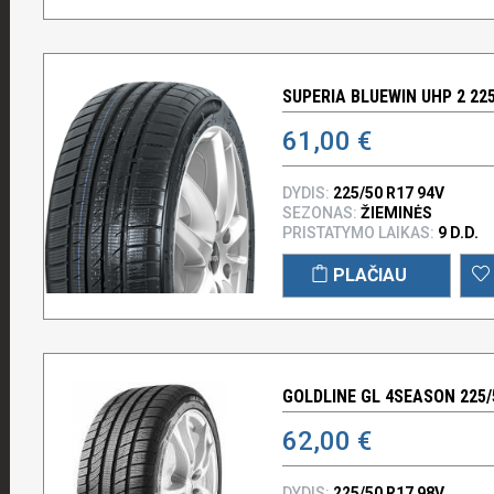
SUPERIA BLUEWIN UHP 2 225
61,00 €
DYDIS:
225/50 R17 94V
SEZONAS:
ŽIEMINĖS
PRISTATYMO LAIKAS:
9 D.D.
PLAČIAU
GOLDLINE GL 4SEASON 225/
62,00 €
DYDIS:
225/50 R17 98V