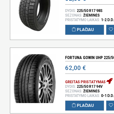
DYDIS:
225/50 R17 98S
SEZONAS:
ŽIEMINĖS
PRISTATYMO LAIKAS:
1-2 D.D.
PLAČIAU
FORTUNA GOWIN UHP 225/50
62,00 €
GREITAS PRISTATYMAS
DYDIS:
225/50 R17 94V
SEZONAS:
ŽIEMINĖS
PRISTATYMO LAIKAS:
0-1 D.D.
PLAČIAU