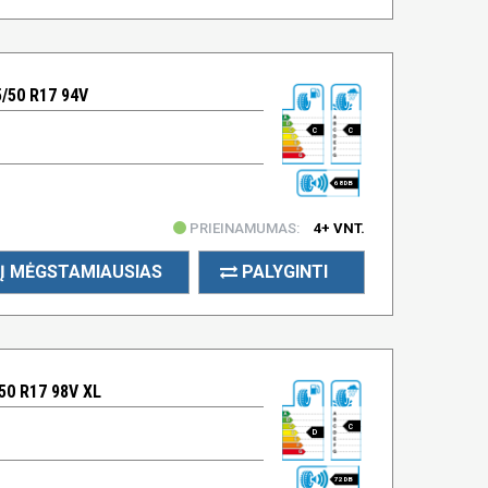
/50 R17 94V
C
C
68 DB
PRIEINAMUMAS:
4+ VNT.
Į MĖGSTAMIAUSIAS
PALYGINTI
50 R17 98V XL
C
D
72 DB