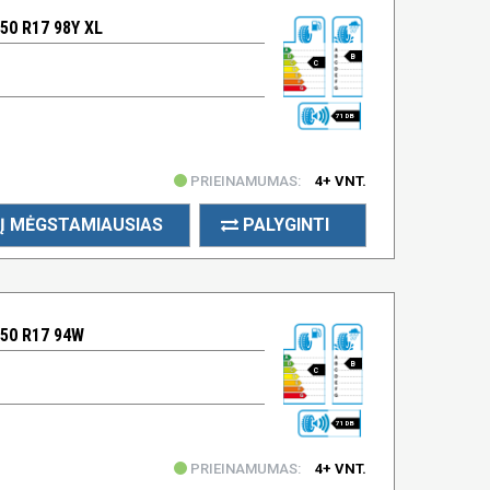
50 R17 98Y XL
B
C
71 DB
PRIEINAMUMAS:
4+ VNT.
Į MĖGSTAMIAUSIAS
PALYGINTI
/50 R17 94W
B
C
71 DB
PRIEINAMUMAS:
4+ VNT.