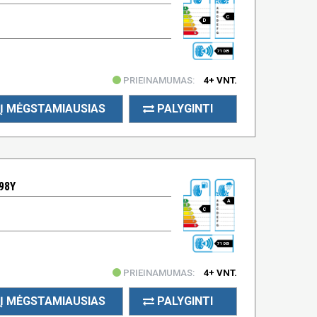
C
D
71 DB
PRIEINAMUMAS:
4+ VNT.
Į MĖGSTAMIAUSIAS
PALYGINTI
98Y
A
C
71 DB
PRIEINAMUMAS:
4+ VNT.
Į MĖGSTAMIAUSIAS
PALYGINTI