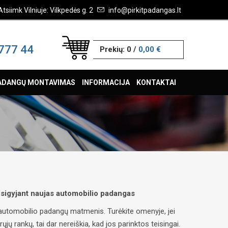
Atsiimk Vilniuje: Vilkpedės g. 2
info@pirkitpadangas.lt
777 44
Prekių:
0
/
0,00 €
ADANGŲ MONTAVIMAS
INFORMACIJA
KONTAKTAI
 įsigyjant naujas automobilio padangas
ų automobilio padangų matmenis. Turėkite omenyje, jei
ų rankų, tai dar nereiškia, kad jos parinktos teisingai.