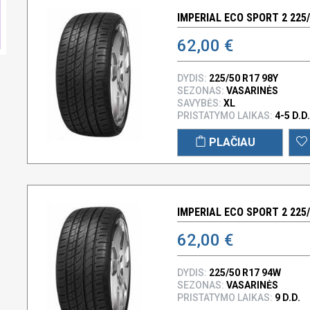
IMPERIAL ECO SPORT 2 225/
62,00 €
DYDIS:
225/50 R17 98Y
SEZONAS:
VASARINĖS
SAVYBĖS:
XL
PRISTATYMO LAIKAS:
4-5 D.D.
PLAČIAU
IMPERIAL ECO SPORT 2 225
62,00 €
DYDIS:
225/50 R17 94W
SEZONAS:
VASARINĖS
PRISTATYMO LAIKAS:
9 D.D.