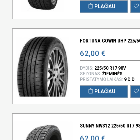
PLAČIAU
FORTUNA GOWIN UHP 225/50
62,00 €
DYDIS:
225/50 R17 98V
SEZONAS:
ŽIEMINĖS
PRISTATYMO LAIKAS:
9 D.D.
PLAČIAU
SUNNY NW312 225/50 R17 9
62,00 €