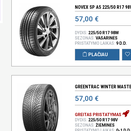
NOVEX SP A5 225/50 R17 9
57,00 €
DYDIS:
225/50 R17 98W
SEZONAS:
VASARINĖS
PRISTATYMO LAIKAS:
9 D.D.
PLAČIAU
GREENTRAC WINTER MASTER
57,00 €
GREITAS PRISTATYMAS
DYDIS:
225/50 R17 98V
SEZONAS:
ŽIEMINĖS
PRISTATYMO LAIKAS:
0-1 D.D.