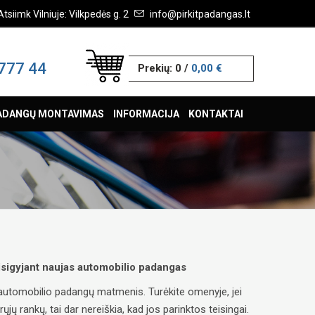
Atsiimk Vilniuje: Vilkpedės g. 2
info@pirkitpadangas.lt
777 44
Prekių:
0
/
0,00 €
ADANGŲ MONTAVIMAS
INFORMACIJA
KONTAKTAI
 įsigyjant naujas automobilio padangas
ų automobilio padangų matmenis. Turėkite omenyje, jei
ų rankų, tai dar nereiškia, kad jos parinktos teisingai.