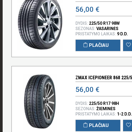
56,00 €
DYDIS:
225/50 R17 98W
SEZONAS:
VASARINĖS
PRISTATYMO LAIKAS:
9 D.D.
PLAČIAU
ZMAX ICEPIONEER 868 225/5
56,00 €
DYDIS:
225/50 R17 98H
SEZONAS:
ŽIEMINĖS
PRISTATYMO LAIKAS:
1-2 D.D.
PLAČIAU