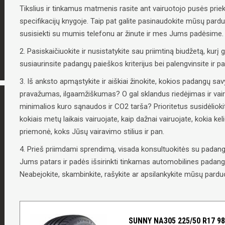
Tikslius ir tinkamus matmenis rasite ant vairuotojo pusės priek
specifikacijų knygoje. Taip pat galite pasinaudokite mūsų pard
susisiekti su mumis telefonu ar žinute ir mes Jums padėsime.
2. Pasiskaičiuokite ir nusistatykite sau priimtiną biudžetą, kurį g
susiaurinsite padangų paieškos kriterijus bei palengvinsite ir 
3. Iš anksto apmąstykite ir aiškiai žinokite, kokios padangų 
pravažumas, ilgaamžiškumas? O gal sklandus riedėjimas ir vai
minimalios kuro sąnaudos ir CO2 tarša? Prioritetus susidėliokit
kokiais metų laikais vairuojate, kaip dažnai vairuojate, kokia ke
priemonė, koks Jūsų vairavimo stilius ir pan.
4. Prieš priimdami sprendimą, visada konsultuokitės su padangų
Jums patars ir padės išsirinkti tinkamas automobilines padangas
Neabejokite, skambinkite, rašykite ar apsilankykite mūsų parduo
SUNNY NA305 225/50 R17 9