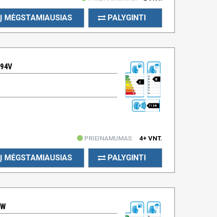
Į MĖGSTAMIAUSIAS
PALYGINTI
 94V
B
C
71 DB
PRIEINAMUMAS:
4+ VNT.
Į MĖGSTAMIAUSIAS
PALYGINTI
8W