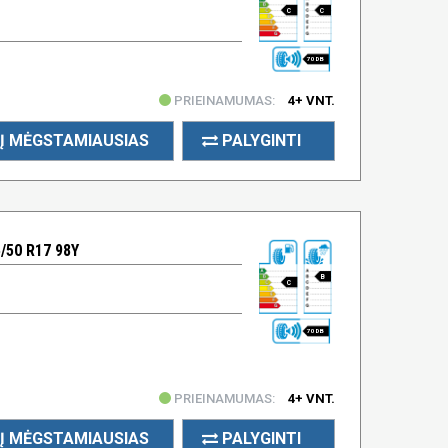
C
C
70 DB
PRIEINAMUMAS:
4+ VNT.
Į MĖGSTAMIAUSIAS
PALYGINTI
50 R17 98Y
B
C
70 DB
PRIEINAMUMAS:
4+ VNT.
Į MĖGSTAMIAUSIAS
PALYGINTI