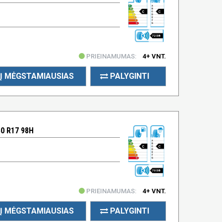
C
C
72 DB
PRIEINAMUMAS:
4+ VNT.
Į MĖGSTAMIAUSIAS
PALYGINTI
0 R17 98H
C
C
70 DB
PRIEINAMUMAS:
4+ VNT.
Į MĖGSTAMIAUSIAS
PALYGINTI