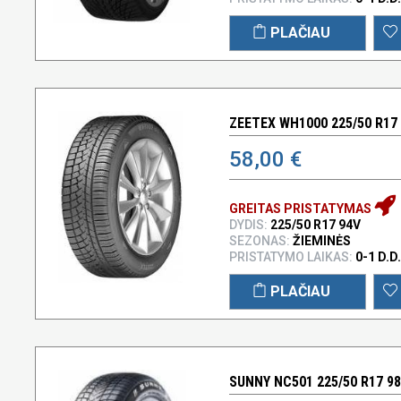
PLAČIAU
ZEETEX WH1000 225/50 R17
58,00 €
GREITAS PRISTATYMAS
DYDIS:
225/50 R17 94V
SEZONAS:
ŽIEMINĖS
PRISTATYMO LAIKAS:
0-1 D.D.
PLAČIAU
SUNNY NC501 225/50 R17 9