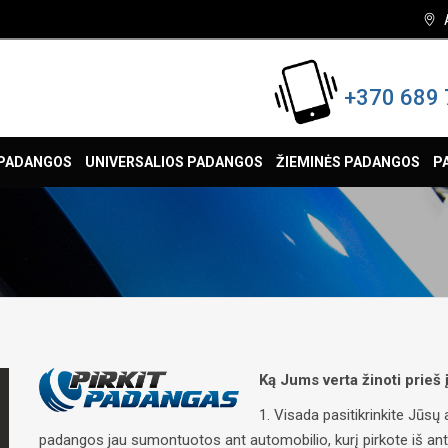
+370 689 
 PADANGOS
UNIVERSALIOS PADANGOS
ŽIEMINĖS PADANGOS
P
Ką Jums verta žinoti prieš
1. Visada pasitikrinkite Jūs
padangos jau sumontuotos ant automobilio, kurį pirkote iš antrųj