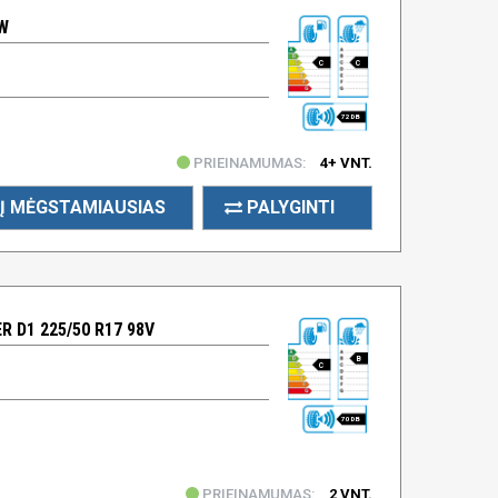
8W
C
C
72 DB
PRIEINAMUMAS:
4+ VNT.
Į MĖGSTAMIAUSIAS
PALYGINTI
 D1 225/50 R17 98V
B
C
70 DB
PRIEINAMUMAS:
2 VNT.