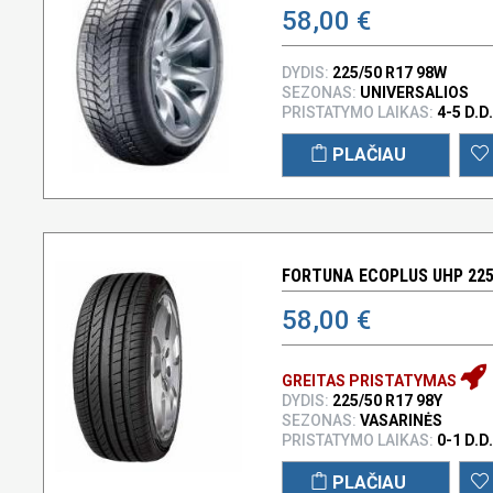
58,00 €
DYDIS:
225/50 R17 98W
SEZONAS:
UNIVERSALIOS
PRISTATYMO LAIKAS:
4-5 D.D.
PLAČIAU
FORTUNA ECOPLUS UHP 225/
58,00 €
GREITAS PRISTATYMAS
DYDIS:
225/50 R17 98Y
SEZONAS:
VASARINĖS
PRISTATYMO LAIKAS:
0-1 D.D.
PLAČIAU