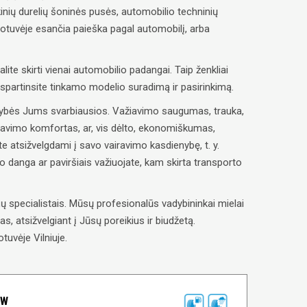
inių durelių šoninės pusės, automobilio techninių
uotuvėje esančia paieška pagal automobilį, arba
alite skirti vienai automobilio padangai. Taip ženkliai
paspartinsite tinkamo modelio suradimą ir pasirinkimą.
savybės Jums svarbiausios. Važiavimo saugumas, trauka,
ravimo komfortas, ar, vis dėlto, ekonomiškumas,
e atsižvelgdami į savo vairavimo kasdienybę, t. y.
lio danga ar paviršiais važiuojate, kam skirta transporto
 specialistais. Mūsų profesionalūs vadybininkai mielai
, atsižvelgiant į Jūsų poreikius ir biudžetą.
tuvėje Vilniuje.
8W