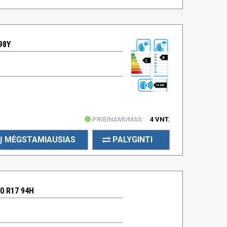
98Y
B
C
70 DB
PRIEINAMUMAS:
4 VNT.
Į MĖGSTAMIAUSIAS
PALYGINTI
0 R17 94H