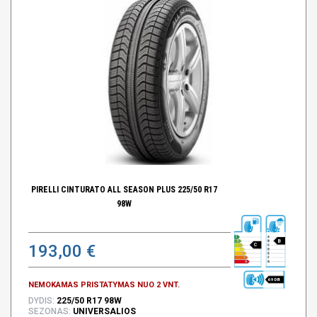
PIRELLI CINTURATO ALL SEASON PLUS 225/50 R17
98W
B
193,00 €
C
69 DB
NEMOKAMAS PRISTATYMAS NUO 2 VNT.
DYDIS:
225/50 R17 98W
SEZONAS:
UNIVERSALIOS