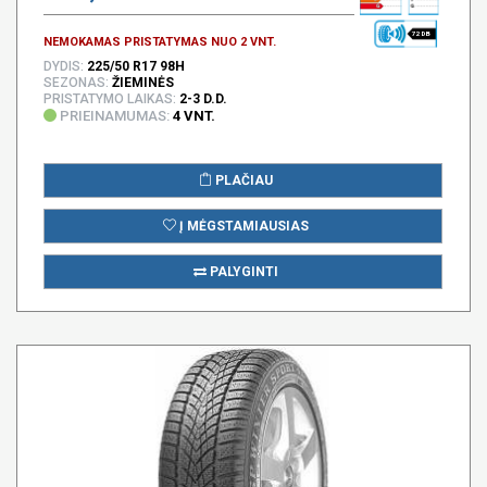
72 DB
NEMOKAMAS PRISTATYMAS NUO 2 VNT.
DYDIS:
225/50 R17 98H
SEZONAS:
ŽIEMINĖS
PRISTATYMO LAIKAS:
2-3 D.D.
PRIEINAMUMAS:
4 VNT.
PLAČIAU
Į MĖGSTAMIAUSIAS
PALYGINTI