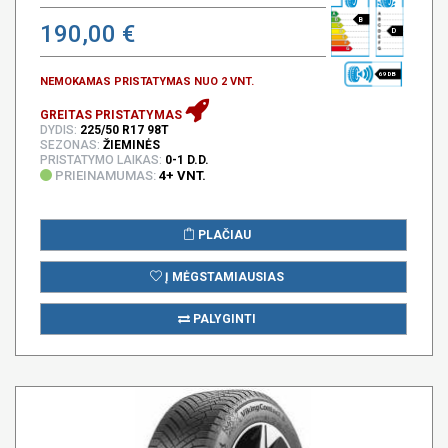
B
190,00 €
D
69 DB
NEMOKAMAS PRISTATYMAS NUO 2 VNT.
GREITAS PRISTATYMAS
DYDIS:
225/50 R17 98T
SEZONAS:
ŽIEMINĖS
PRISTATYMO LAIKAS:
0-1 D.D.
PRIEINAMUMAS:
4+ VNT.
PLAČIAU
Į MĖGSTAMIAUSIAS
PALYGINTI