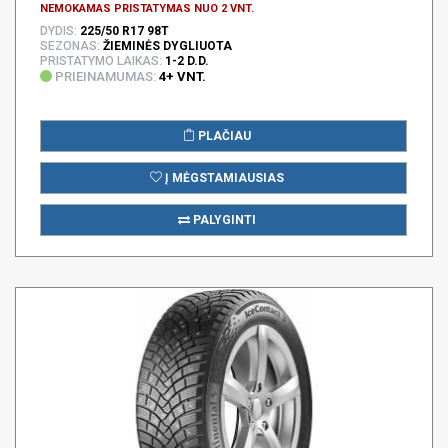
NEMOKAMAS PRISTATYMAS NUO 2 VNT.
DYDIS:
225/50 R17 98T
SEZONAS:
ŽIEMINĖS DYGLIUOTA
PRISTATYMO LAIKAS:
1-2 D.D.
PRIEINAMUMAS:
4+ VNT.
PLAČIAU
Į MĖGSTAMIAUSIAS
PALYGINTI