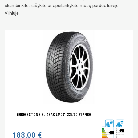
skambinkite, rašykite ar apsilankykite mūsų parduotuvėje
Vilniuje.
BRIDGESTONE BLIZZAK LM001 225/50 R17 98H
B
188,00 €
C