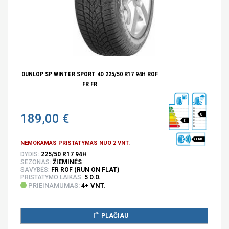
DUNLOP SP WINTER SPORT 4D 225/50 R17 94H ROF
FR FR
189,00 €
C
E
71 DB
NEMOKAMAS PRISTATYMAS NUO 2 VNT.
DYDIS:
225/50 R17 94H
SEZONAS:
ŽIEMINĖS
SAVYBĖS:
FR ROF (RUN ON FLAT)
PRISTATYMO LAIKAS:
5 D.D.
PRIEINAMUMAS:
4+ VNT.
PLAČIAU