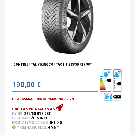
CONTINENTAL VIKINGCONTACT 8 225/50 R17 98T
B
190,00 €
D
69 DB
NEMOKAMAS PRISTATYMAS NUO 2 VNT.
GREITAS PRISTATYMAS
DYDIS:
225/50 R17 98T
SEZONAS:
ŽIEMINĖS
PRISTATYMO LAIKAS:
0-1 D.D.
PRIEINAMUMAS:
4 VNT.