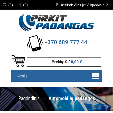
(
0
)
(
0
)
Atsiimk Vilniuje: Vilkpedės g. 2
+370 689 777 44
Prekių:
0
/
0,00 €
Meniu
Pagrindinis
Automobilių padangos