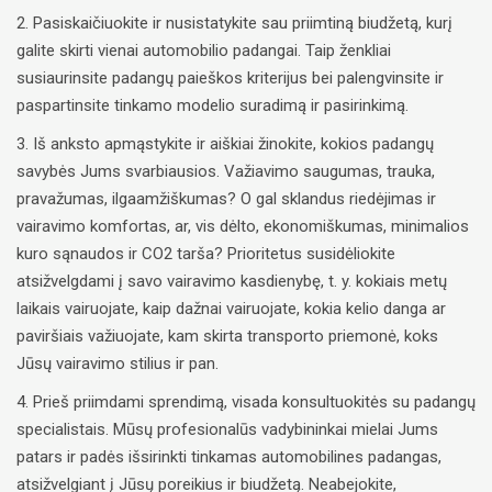
2. Pasiskaičiuokite ir nusistatykite sau priimtiną biudžetą, kurį
galite skirti vienai automobilio padangai. Taip ženkliai
susiaurinsite padangų paieškos kriterijus bei palengvinsite ir
paspartinsite tinkamo modelio suradimą ir pasirinkimą.
3. Iš anksto apmąstykite ir aiškiai žinokite, kokios padangų
savybės Jums svarbiausios. Važiavimo saugumas, trauka,
pravažumas, ilgaamžiškumas? O gal sklandus riedėjimas ir
vairavimo komfortas, ar, vis dėlto, ekonomiškumas, minimalios
kuro sąnaudos ir CO2 tarša? Prioritetus susidėliokite
atsižvelgdami į savo vairavimo kasdienybę, t. y. kokiais metų
laikais vairuojate, kaip dažnai vairuojate, kokia kelio danga ar
paviršiais važiuojate, kam skirta transporto priemonė, koks
Jūsų vairavimo stilius ir pan.
4. Prieš priimdami sprendimą, visada konsultuokitės su padangų
specialistais. Mūsų profesionalūs vadybininkai mielai Jums
patars ir padės išsirinkti tinkamas automobilines padangas,
atsižvelgiant į Jūsų poreikius ir biudžetą. Neabejokite,