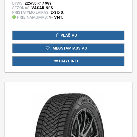
DYDIS:
225/50 R17 98Y
SEZONAS:
VASARINĖS
PRISTATYMO LAIKAS:
2-3 D.D.
PRIEINAMUMAS:
4+ VNT.
PLAČIAU
Į MĖGSTAMIAUSIAS
PALYGINTI