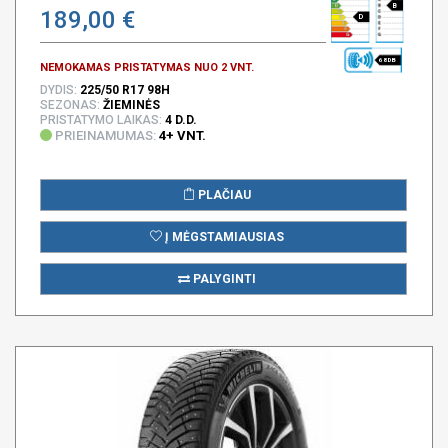
B
189,00 €
D
68 DB
NEMOKAMAS PRISTATYMAS NUO 2 VNT.
DYDIS:
225/50 R17 98H
SEZONAS:
ŽIEMINĖS
PRISTATYMO LAIKAS:
4 D.D.
PRIEINAMUMAS:
4+ VNT.
PLAČIAU
Į MĖGSTAMIAUSIAS
PALYGINTI