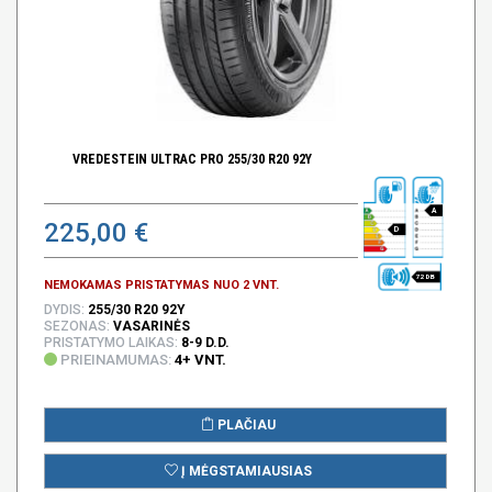
VREDESTEIN ULTRAC PRO 255/30 R20 92Y
A
225,00 €
D
72 DB
NEMOKAMAS PRISTATYMAS NUO 2 VNT.
DYDIS:
255/30 R20 92Y
SEZONAS:
VASARINĖS
PRISTATYMO LAIKAS:
8-9 D.D.
PRIEINAMUMAS:
4+ VNT.
PLAČIAU
Į MĖGSTAMIAUSIAS