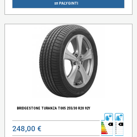
PALYGINTI
BRIDGESTONE TURANZA T005 255/30 R20 92Y
B
B
248,00 €