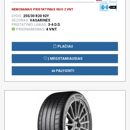
71 DB
NEMOKAMAS PRISTATYMAS NUO 2 VNT.
DYDIS:
255/30 R20 92Y
SEZONAS:
VASARINĖS
PRISTATYMO LAIKAS:
3-6 D.D.
PRIEINAMUMAS:
4 VNT.
PLAČIAU
Į MĖGSTAMIAUSIAS
PALYGINTI