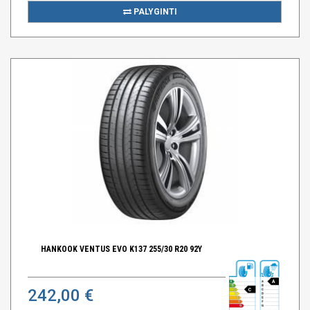
PALYGINTI
HANKOOK VENTUS EVO K137 255/30 R20 92Y
A
242,00 €
C