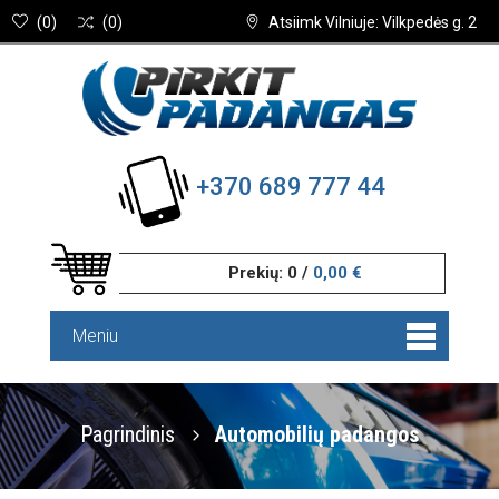
(
0
)
(
0
)
Atsiimk Vilniuje: Vilkpedės g. 2
+370 689 777 44
Prekių:
0
/
0,00 €
Meniu
Pagrindinis
Automobilių padangos