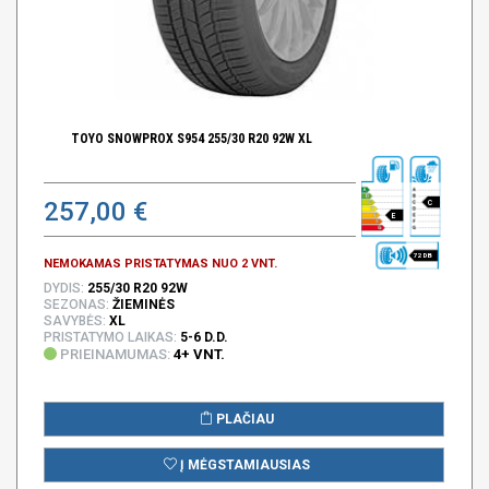
TOYO SNOWPROX S954 255/30 R20 92W XL
257,00 €
C
E
72 DB
NEMOKAMAS PRISTATYMAS NUO 2 VNT.
DYDIS:
255/30 R20 92W
SEZONAS:
ŽIEMINĖS
SAVYBĖS:
XL
PRISTATYMO LAIKAS:
5-6 D.D.
PRIEINAMUMAS:
4+ VNT.
PLAČIAU
Į MĖGSTAMIAUSIAS