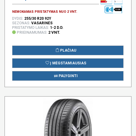
72 DB
NEMOKAMAS PRISTATYMAS NUO 2 VNT.
DYDIS:
255/30 R20 92Y
SEZONAS:
VASARINĖS
PRISTATYMO LAIKAS:
1-2 D.D.
PRIEINAMUMAS:
2 VNT.
PLAČIAU
Į MĖGSTAMIAUSIAS
PALYGINTI