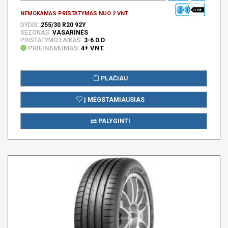
71 DB
NEMOKAMAS PRISTATYMAS NUO 2 VNT.
DYDIS:
255/30 R20 92Y
SEZONAS:
VASARINĖS
PRISTATYMO LAIKAS:
3-6 D.D.
PRIEINAMUMAS:
4+ VNT.
PLAČIAU
Į MĖGSTAMIAUSIAS
PALYGINTI