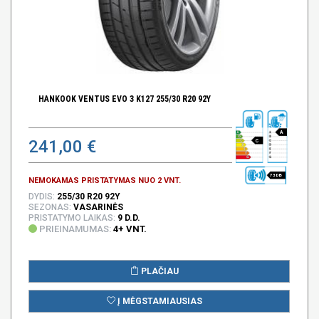
HANKOOK VENTUS EVO 3 K127 255/30 R20 92Y
A
241,00 €
C
73 DB
NEMOKAMAS PRISTATYMAS NUO 2 VNT.
DYDIS:
255/30 R20 92Y
SEZONAS:
VASARINĖS
PRISTATYMO LAIKAS:
9 D.D.
PRIEINAMUMAS:
4+ VNT.
PLAČIAU
Į MĖGSTAMIAUSIAS