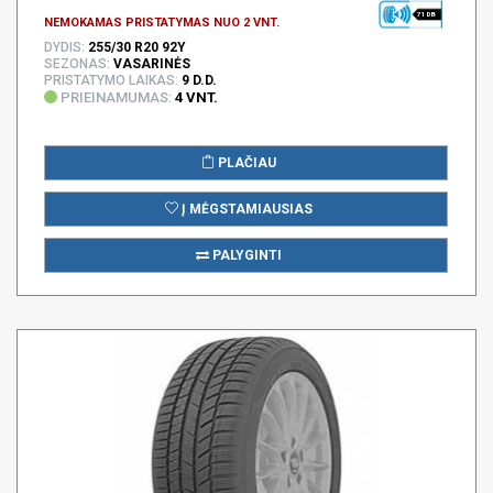
71 DB
NEMOKAMAS PRISTATYMAS NUO 2 VNT.
DYDIS:
255/30 R20 92Y
SEZONAS:
VASARINĖS
PRISTATYMO LAIKAS:
9 D.D.
PRIEINAMUMAS:
4 VNT.
PLAČIAU
Į MĖGSTAMIAUSIAS
PALYGINTI