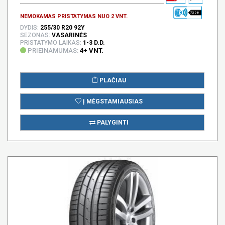
72 DB
NEMOKAMAS PRISTATYMAS NUO 2 VNT.
DYDIS:
255/30 R20 92Y
SEZONAS:
VASARINĖS
PRISTATYMO LAIKAS:
1-3 D.D.
PRIEINAMUMAS:
4+ VNT.
PLAČIAU
Į MĖGSTAMIAUSIAS
PALYGINTI