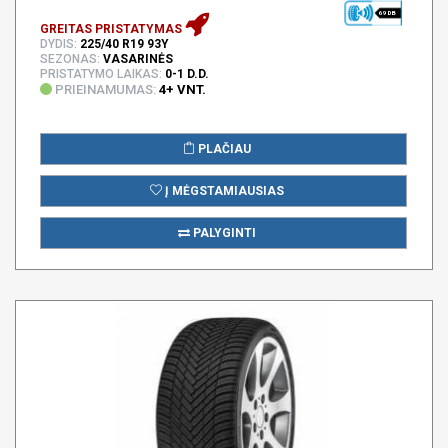
69 DB
GREITAS PRISTATYMAS
DYDIS:
225/40 R19 93Y
SEZONAS:
VASARINĖS
PRISTATYMO LAIKAS:
0-1 D.D.
PRIEINAMUMAS:
4+ VNT.
PLAČIAU
Į MĖGSTAMIAUSIAS
PALYGINTI