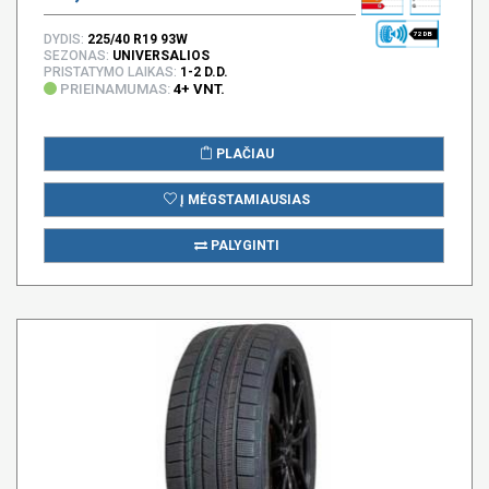
72 DB
DYDIS:
225/40 R19 93W
SEZONAS:
UNIVERSALIOS
PRISTATYMO LAIKAS:
1-2 D.D.
PRIEINAMUMAS:
4+ VNT.
PLAČIAU
Į MĖGSTAMIAUSIAS
PALYGINTI