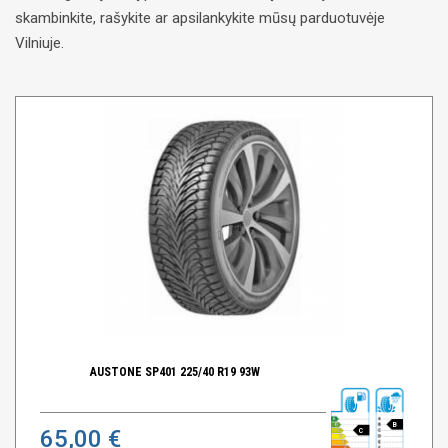
skambinkite, rašykite ar apsilankykite mūsų parduotuvėje
Vilniuje.
AUSTONE SP401 225/40 R19 93W
B
65,00 €
C