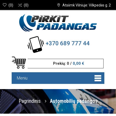
(
0
)
(
0
)
Atsiimk Vilniuje: Vilkpedės g. 2
+370 689 777 44
Prekių:
0
/
0,00 €
Meniu
Pagrindinis
Automobilių padangos