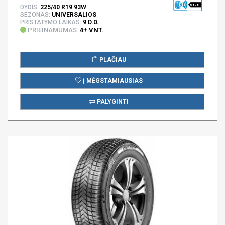
68 DB
DYDIS:
225/40 R19 93W
SEZONAS:
UNIVERSALIOS
PRISTATYMO LAIKAS:
9 D.D.
PRIEINAMUMAS:
4+ VNT.
PLAČIAU
Į MĖGSTAMIAUSIAS
PALYGINTI