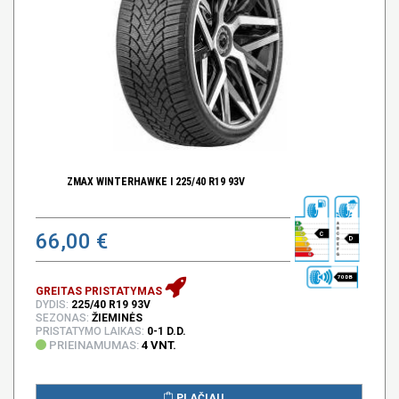
ZMAX WINTERHAWKE I 225/40 R19 93V
66,00 €
C
D
70 DB
GREITAS PRISTATYMAS
DYDIS:
225/40 R19 93V
SEZONAS:
ŽIEMINĖS
PRISTATYMO LAIKAS:
0-1 D.D.
PRIEINAMUMAS:
4 VNT.
PLAČIAU