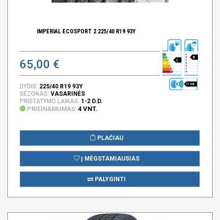
IMPERIAL ECOSPORT 2 225/40 R19 93Y
B
65,00 €
C
71 DB
DYDIS:
225/40 R19 93Y
SEZONAS:
VASARINĖS
PRISTATYMO LAIKAS:
1-2 D.D.
PRIEINAMUMAS:
4 VNT.
PLAČIAU
Į MĖGSTAMIAUSIAS
PALYGINTI