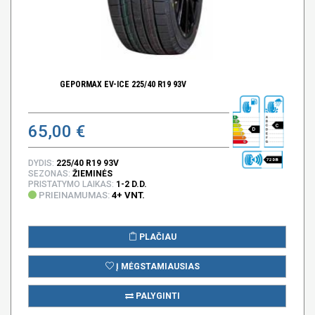
GEPORMAX EV-ICE 225/40 R19 93V
65,00 €
C
D
72 DB
DYDIS:
225/40 R19 93V
SEZONAS:
ŽIEMINĖS
PRISTATYMO LAIKAS:
1-2 D.D.
PRIEINAMUMAS:
4+ VNT.
PLAČIAU
Į MĖGSTAMIAUSIAS
PALYGINTI