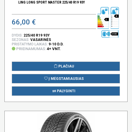
LING LONG SPORT MASTER 225/40 R19 93Y
A
66,00 €
C
69 DB
DYDIS:
225/40 R19 93Y
SEZONAS:
VASARINĖS
PRISTATYMO LAIKAS:
9-10 D.D.
PRIEINAMUMAS:
4+ VNT.
PLAČIAU
Į MĖGSTAMIAUSIAS
PALYGINTI