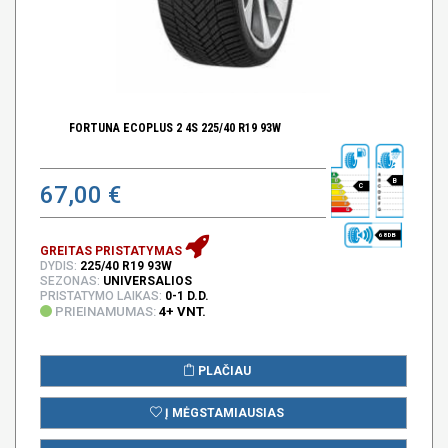
FORTUNA ECOPLUS 2 4S 225/40 R19 93W
B
67,00 €
C
68 DB
GREITAS PRISTATYMAS
DYDIS:
225/40 R19 93W
SEZONAS:
UNIVERSALIOS
PRISTATYMO LAIKAS:
0-1 D.D.
PRIEINAMUMAS:
4+ VNT.
PLAČIAU
Į MĖGSTAMIAUSIAS