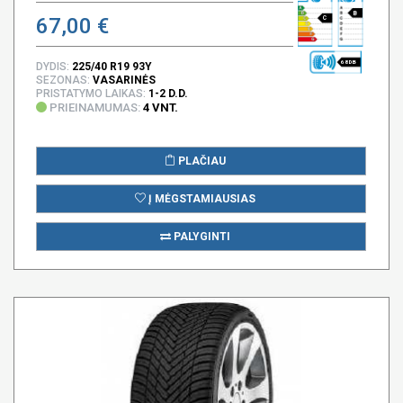
B
67,00 €
C
68 DB
DYDIS:
225/40 R19 93Y
SEZONAS:
VASARINĖS
PRISTATYMO LAIKAS:
1-2 D.D.
PRIEINAMUMAS:
4 VNT.
PLAČIAU
Į MĖGSTAMIAUSIAS
PALYGINTI