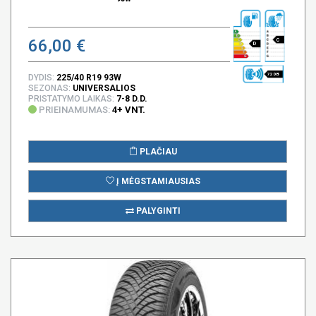
66,00 €
C
D
72 DB
DYDIS:
225/40 R19 93W
SEZONAS:
UNIVERSALIOS
PRISTATYMO LAIKAS:
7-8 D.D.
PRIEINAMUMAS:
4+ VNT.
PLAČIAU
Į MĖGSTAMIAUSIAS
PALYGINTI