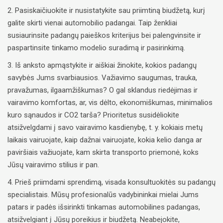
2. Pasiskaičiuokite ir nusistatykite sau priimtiną biudžetą, kurį
galite skirti vienai automobilio padangai. Taip ženkliai
susiaurinsite padangų paieškos kriterijus bei palengvinsite ir
paspartinsite tinkamo modelio suradimą ir pasirinkimą.
3. Iš anksto apmąstykite ir aiškiai žinokite, kokios padangų
savybės Jums svarbiausios. Važiavimo saugumas, trauka,
pravažumas, ilgaamžiškumas? O gal sklandus riedėjimas ir
vairavimo komfortas, ar, vis dėlto, ekonomiškumas, minimalios
kuro sąnaudos ir CO2 tarša? Prioritetus susidėliokite
atsižvelgdami į savo vairavimo kasdienybę, t. y. kokiais metų
laikais vairuojate, kaip dažnai vairuojate, kokia kelio danga ar
paviršiais važiuojate, kam skirta transporto priemonė, koks
Jūsų vairavimo stilius ir pan.
4. Prieš priimdami sprendimą, visada konsultuokitės su padangų
specialistais. Mūsų profesionalūs vadybininkai mielai Jums
patars ir padės išsirinkti tinkamas automobilines padangas,
atsižvelgiant į Jūsų poreikius ir biudžetą. Neabejokite,