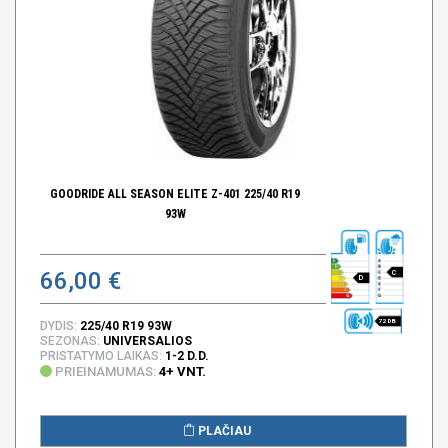
GOODRIDE ALL SEASON ELITE Z-401 225/40 R19
93W
66,00 €
C
D
72 DB
DYDIS:
225/40 R19 93W
SEZONAS:
UNIVERSALIOS
PRISTATYMO LAIKAS:
1-2 D.D.
PRIEINAMUMAS:
4+ VNT.
PLAČIAU