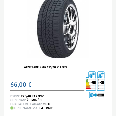
WESTLAKE Z507 225/40 R19 93V
66,00 €
C
C
72 DB
DYDIS:
225/40 R19 93V
SEZONAS:
ŽIEMINĖS
PRISTATYMO LAIKAS:
9 D.D.
PRIEINAMUMAS:
4+ VNT.