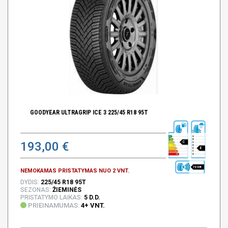
GOODYEAR ULTRAGRIP ICE 3 225/45 R18 95T
193,00 €
C
E
70 DB
NEMOKAMAS PRISTATYMAS NUO 2 VNT.
DYDIS:
225/45 R18 95T
SEZONAS:
ŽIEMINĖS
PRISTATYMO LAIKAS:
5 D.D.
PRIEINAMUMAS:
4+ VNT.