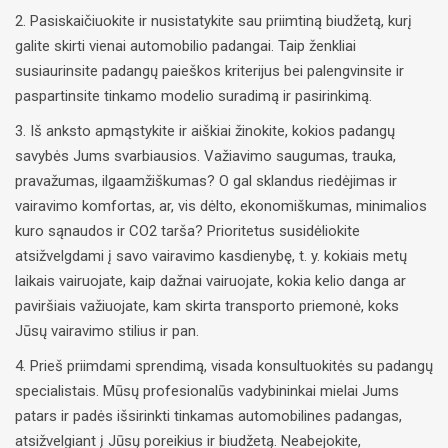
2. Pasiskaičiuokite ir nusistatykite sau priimtiną biudžetą, kurį
galite skirti vienai automobilio padangai. Taip ženkliai
susiaurinsite padangų paieškos kriterijus bei palengvinsite ir
paspartinsite tinkamo modelio suradimą ir pasirinkimą.
3. Iš anksto apmąstykite ir aiškiai žinokite, kokios padangų
savybės Jums svarbiausios. Važiavimo saugumas, trauka,
pravažumas, ilgaamžiškumas? O gal sklandus riedėjimas ir
vairavimo komfortas, ar, vis dėlto, ekonomiškumas, minimalios
kuro sąnaudos ir CO2 tarša? Prioritetus susidėliokite
atsižvelgdami į savo vairavimo kasdienybę, t. y. kokiais metų
laikais vairuojate, kaip dažnai vairuojate, kokia kelio danga ar
paviršiais važiuojate, kam skirta transporto priemonė, koks
Jūsų vairavimo stilius ir pan.
4. Prieš priimdami sprendimą, visada konsultuokitės su padangų
specialistais. Mūsų profesionalūs vadybininkai mielai Jums
patars ir padės išsirinkti tinkamas automobilines padangas,
atsižvelgiant į Jūsų poreikius ir biudžetą. Neabejokite,