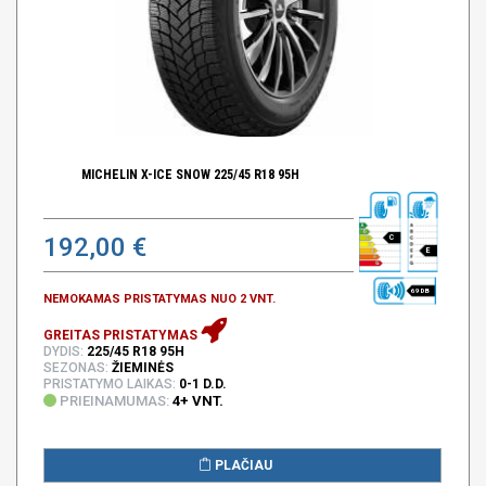
MICHELIN X-ICE SNOW 225/45 R18 95H
192,00 €
C
E
69 DB
NEMOKAMAS PRISTATYMAS NUO 2 VNT.
GREITAS PRISTATYMAS
DYDIS:
225/45 R18 95H
SEZONAS:
ŽIEMINĖS
PRISTATYMO LAIKAS:
0-1 D.D.
PRIEINAMUMAS:
4+ VNT.
PLAČIAU