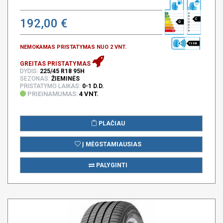
192,00 €
C
D
72 DB
NEMOKAMAS PRISTATYMAS NUO 2 VNT.
GREITAS PRISTATYMAS
DYDIS:
225/45 R18 95H
SEZONAS:
ŽIEMINĖS
PRISTATYMO LAIKAS:
0-1 D.D.
PRIEINAMUMAS:
4 VNT.
PLAČIAU
Į MĖGSTAMIAUSIAS
PALYGINTI