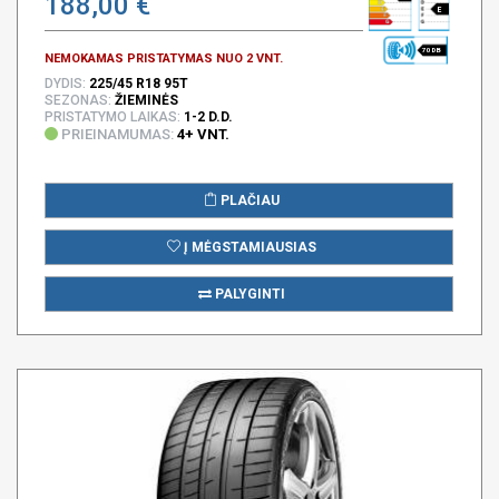
188,00 €
E
70 DB
NEMOKAMAS PRISTATYMAS NUO 2 VNT.
DYDIS:
225/45 R18 95T
SEZONAS:
ŽIEMINĖS
PRISTATYMO LAIKAS:
1-2 D.D.
PRIEINAMUMAS:
4+ VNT.
PLAČIAU
Į MĖGSTAMIAUSIAS
PALYGINTI