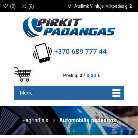
(
0
)
(
0
)
Atsiimk Vilniuje: Vilkpedės g. 2
+370 689 777 44
Prekių:
0
/
0,00 €
Meniu
Pagrindinis
Automobilių padangos