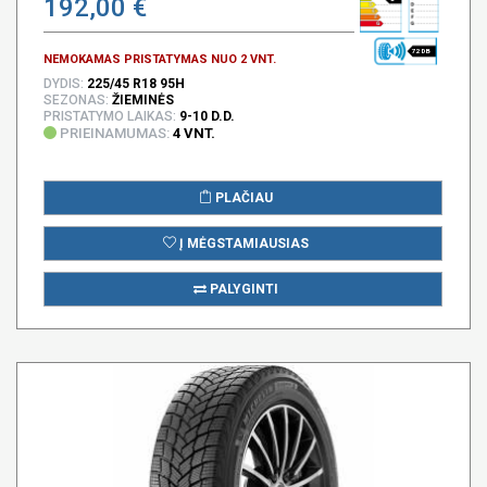
192,00 €
72 DB
NEMOKAMAS PRISTATYMAS NUO 2 VNT.
DYDIS:
225/45 R18 95H
SEZONAS:
ŽIEMINĖS
PRISTATYMO LAIKAS:
9-10 D.D.
PRIEINAMUMAS:
4 VNT.
PLAČIAU
Į MĖGSTAMIAUSIAS
PALYGINTI