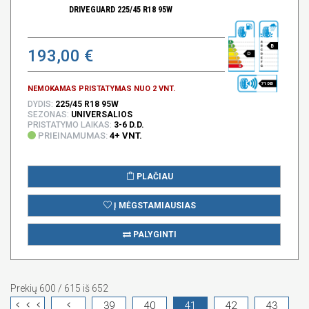
DRIVEGUARD 225/45 R18 95W
B
193,00 €
D
71 DB
NEMOKAMAS PRISTATYMAS NUO 2 VNT.
DYDIS:
225/45 R18 95W
SEZONAS:
UNIVERSALIOS
PRISTATYMO LAIKAS:
3-6 D.D.
PRIEINAMUMAS:
4+ VNT.
PLAČIAU
Į MĖGSTAMIAUSIAS
PALYGINTI
Prekių 600 / 615 iš 652
39
40
41
42
43