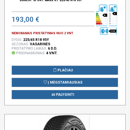
A
B
193,00 €
70 DB
NEMOKAMAS PRISTATYMAS NUO 2 VNT.
DYDIS:
225/45 R18 95Y
SEZONAS:
VASARINĖS
PRISTATYMO LAIKAS:
6 D.D.
PRIEINAMUMAS:
4 VNT.
PLAČIAU
Į MĖGSTAMIAUSIAS
PALYGINTI