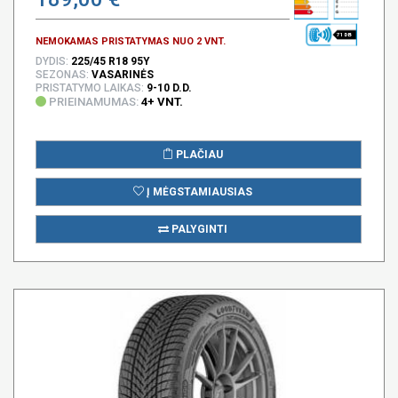
71 DB
NEMOKAMAS PRISTATYMAS NUO 2 VNT.
DYDIS:
225/45 R18 95Y
SEZONAS:
VASARINĖS
PRISTATYMO LAIKAS:
9-10 D.D.
PRIEINAMUMAS:
4+ VNT.
PLAČIAU
Į MĖGSTAMIAUSIAS
PALYGINTI