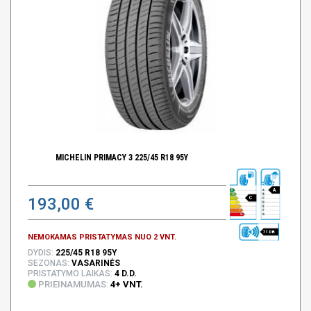
MICHELIN PRIMACY 3 225/45 R18 95Y
A
193,00 €
C
71 DB
NEMOKAMAS PRISTATYMAS NUO 2 VNT.
DYDIS:
225/45 R18 95Y
SEZONAS:
VASARINĖS
PRISTATYMO LAIKAS:
4 D.D.
PRIEINAMUMAS:
4+ VNT.