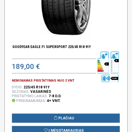
GOODYEAR EAGLE F1 SUPERSPORT 225/45 R18 91Y
A
189,00 €
C
70 DB
NEMOKAMAS PRISTATYMAS NUO 2 VNT.
DYDIS:
225/45 R18 91Y
SEZONAS:
VASARINĖS
PRISTATYMO LAIKAS:
7-8 D.D.
PRIEINAMUMAS:
4+ VNT.
PLAČIAU
Į MĖGSTAMIAUSIAS