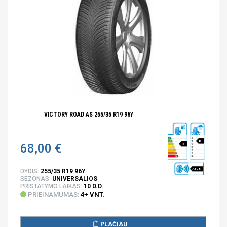
VICTORY ROAD AS 255/35 R19 96Y
B
68,00 €
C
73 DB
DYDIS:
255/35 R19 96Y
SEZONAS:
UNIVERSALIOS
PRISTATYMO LAIKAS:
10 D.D.
PRIEINAMUMAS:
4+ VNT.
PLAČIAU