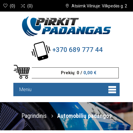
(
0
)
(
0
)
Atsiimk Vilniuje: Vilkpedės g. 2
+370 689 777 44
Prekių:
0
/
0,00 €
Meniu
Pagrindinis
Automobilių padangos