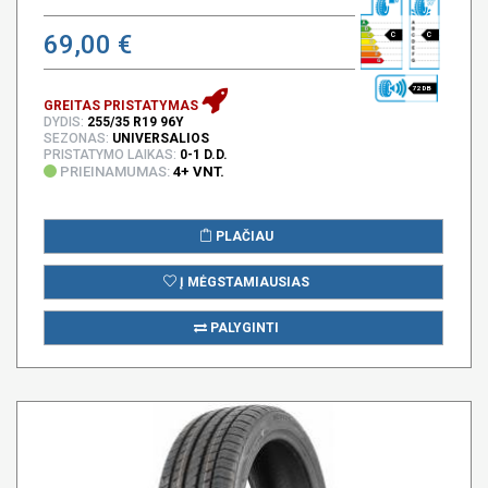
69,00 €
C
C
72 DB
GREITAS PRISTATYMAS
DYDIS:
255/35 R19 96Y
SEZONAS:
UNIVERSALIOS
PRISTATYMO LAIKAS:
0-1 D.D.
PRIEINAMUMAS:
4+ VNT.
PLAČIAU
Į MĖGSTAMIAUSIAS
PALYGINTI