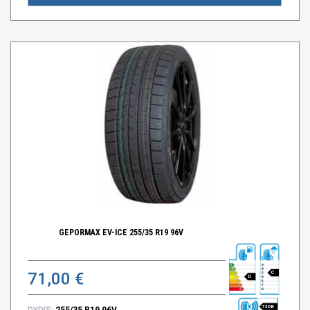
GEPORMAX EV-ICE 255/35 R19 96V
71,00 €
C
D
73 DB
DYDIS:
255/35 R19 96V