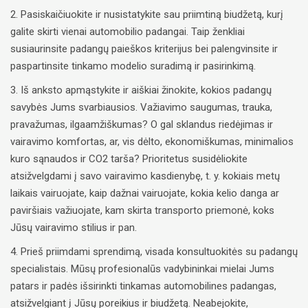
2. Pasiskaičiuokite ir nusistatykite sau priimtiną biudžetą, kurį
galite skirti vienai automobilio padangai. Taip ženkliai
susiaurinsite padangų paieškos kriterijus bei palengvinsite ir
paspartinsite tinkamo modelio suradimą ir pasirinkimą.
3. Iš anksto apmąstykite ir aiškiai žinokite, kokios padangų
savybės Jums svarbiausios. Važiavimo saugumas, trauka,
pravažumas, ilgaamžiškumas? O gal sklandus riedėjimas ir
vairavimo komfortas, ar, vis dėlto, ekonomiškumas, minimalios
kuro sąnaudos ir CO2 tarša? Prioritetus susidėliokite
atsižvelgdami į savo vairavimo kasdienybę, t. y. kokiais metų
laikais vairuojate, kaip dažnai vairuojate, kokia kelio danga ar
paviršiais važiuojate, kam skirta transporto priemonė, koks
Jūsų vairavimo stilius ir pan.
4. Prieš priimdami sprendimą, visada konsultuokitės su padangų
specialistais. Mūsų profesionalūs vadybininkai mielai Jums
patars ir padės išsirinkti tinkamas automobilines padangas,
atsižvelgiant į Jūsų poreikius ir biudžetą. Neabejokite,