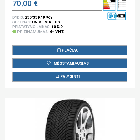
70,00 €
C
69 DB
DYDIS:
255/35 R19 96Y
SEZONAS:
UNIVERSALIOS
PRISTATYMO LAIKAS:
10 D.D.
PRIEINAMUMAS:
4+ VNT.
PLAČIAU
Į MĖGSTAMIAUSIAS
PALYGINTI