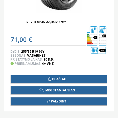
NOVEX SP A5 255/35 R19 96Y
B
71,00 €
C
73 DB
DYDIS:
255/35 R19 96Y
SEZONAS:
VASARINĖS
PRISTATYMO LAIKAS:
10 D.D.
PRIEINAMUMAS:
4+ VNT.
PLAČIAU
Į MĖGSTAMIAUSIAS
PALYGINTI