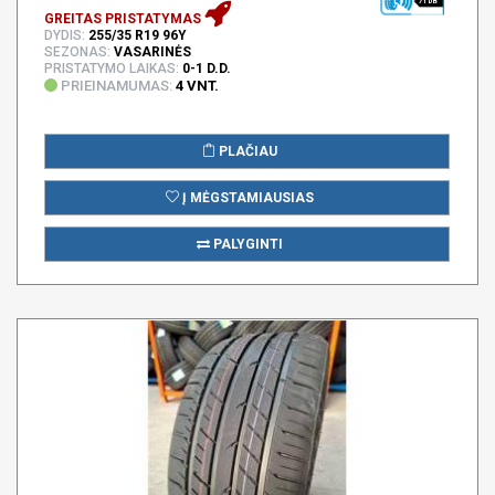
71 DB
GREITAS PRISTATYMAS
DYDIS:
255/35 R19 96Y
SEZONAS:
VASARINĖS
PRISTATYMO LAIKAS:
0-1 D.D.
PRIEINAMUMAS:
4 VNT.
PLAČIAU
Į MĖGSTAMIAUSIAS
PALYGINTI