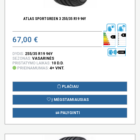
ATLAS SPORTGREEN 3 255/35 R19 96Y
B
67,00 €
C
69 DB
DYDIS:
255/35 R19 96Y
SEZONAS:
VASARINĖS
PRISTATYMO LAIKAS:
10 D.D.
PRIEINAMUMAS:
4+ VNT.
PLAČIAU
Į MĖGSTAMIAUSIAS
PALYGINTI