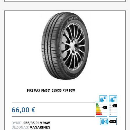
FIREMAX FM601 255/35 R19 96W
B
66,00 €
C
73 DB
DYDIS:
255/35 R19 96W
SEZONAS:
VASARINĖS