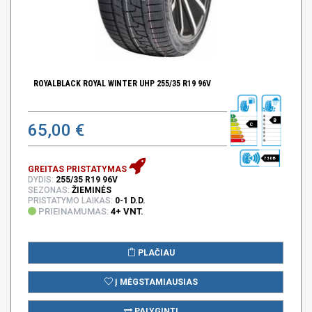
ROYALBLACK ROYAL WINTER UHP 255/35 R19 96V
B
65,00 €
C
73 DB
GREITAS PRISTATYMAS
DYDIS:
255/35 R19 96V
SEZONAS:
ŽIEMINĖS
PRISTATYMO LAIKAS:
0-1 D.D.
PRIEINAMUMAS:
4+ VNT.
PLAČIAU
Į MĖGSTAMIAUSIAS
PALYGINTI