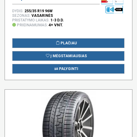
73 DB
DYDIS:
255/35 R19 96W
SEZONAS:
VASARINĖS
PRISTATYMO LAIKAS:
1-3 D.D.
PRIEINAMUMAS:
4+ VNT.
PLAČIAU
Į MĖGSTAMIAUSIAS
PALYGINTI