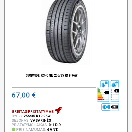
SUNWIDE RS-ONE 255/35 R19 96W
B
67,00 €
C
69 DB
GREITAS PRISTATYMAS
DYDIS:
255/35 R19 96W
SEZONAS:
VASARINĖS
PRISTATYMO LAIKAS:
0-1 D.D.
PRIEINAMUMAS:
4 VNT.