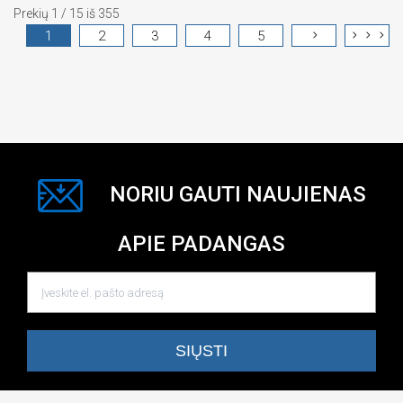
Prekių 1 / 15 iš 355
1
2
3
4
5
NORIU GAUTI NAUJIENAS
APIE PADANGAS