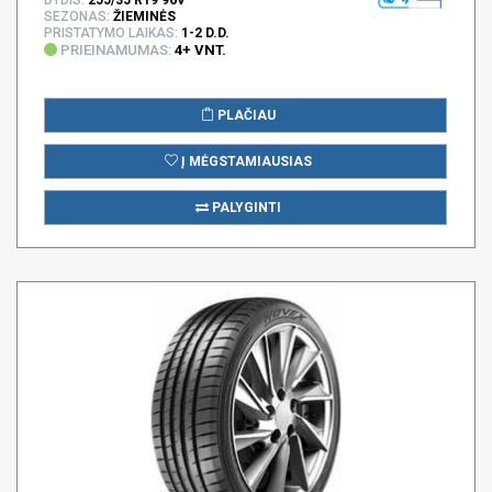
SEZONAS:
ŽIEMINĖS
PRISTATYMO LAIKAS:
1-2 D.D.
PRIEINAMUMAS:
4+ VNT.
PLAČIAU
Į MĖGSTAMIAUSIAS
PALYGINTI