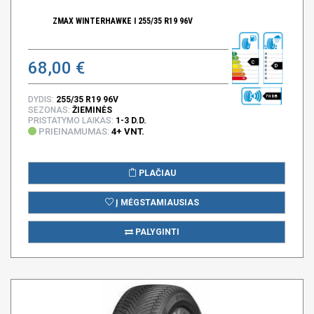
ZMAX WINTERHAWKE I 255/35 R19 96V
68,00 €
C
D
70 DB
DYDIS:
255/35 R19 96V
SEZONAS:
ŽIEMINĖS
PRISTATYMO LAIKAS:
1-3 D.D.
PRIEINAMUMAS:
4+ VNT.
PLAČIAU
Į MĖGSTAMIAUSIAS
PALYGINTI