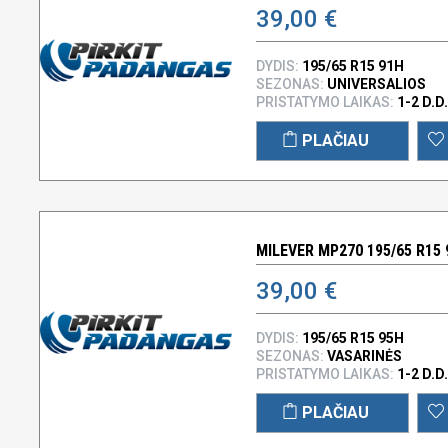
39,00 €
DYDIS:
195/65 R15 91H
SEZONAS:
UNIVERSALIOS
PRISTATYMO LAIKAS:
1-2 D.D.
PLAČIAU
MILEVER MP270 195/65 R15 
39,00 €
DYDIS:
195/65 R15 95H
SEZONAS:
VASARINĖS
PRISTATYMO LAIKAS:
1-2 D.D.
PLAČIAU