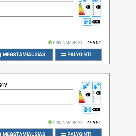
C
C
71 DB
PRIEINAMUMAS:
4+ VNT.
Į MĖGSTAMIAUSIAS
PALYGINTI
91V
B
C
69 DB
PRIEINAMUMAS:
4+ VNT.
Į MĖGSTAMIAUSIAS
PALYGINTI