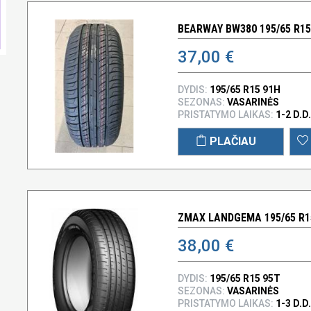
BEARWAY BW380 195/65 R15
37,00 €
DYDIS:
195/65 R15 91H
SEZONAS:
VASARINĖS
PRISTATYMO LAIKAS:
1-2 D.D.
PLAČIAU
ZMAX LANDGEMA 195/65 R1
38,00 €
DYDIS:
195/65 R15 95T
SEZONAS:
VASARINĖS
PRISTATYMO LAIKAS:
1-3 D.D.