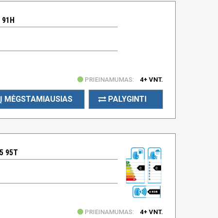
 91H
PRIEINAMUMAS:
4+ VNT.
Į MĖGSTAMIAUSIAS
PALYGINTI
5 95T
C
C
68 DB
PRIEINAMUMAS:
4+ VNT.