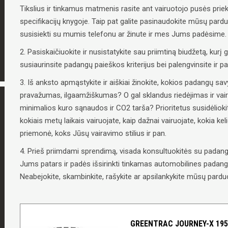
Tikslius ir tinkamus matmenis rasite ant vairuotojo pusės priek
specifikacijų knygoje. Taip pat galite pasinaudokite mūsų pard
susisiekti su mumis telefonu ar žinute ir mes Jums padėsime.
2. Pasiskaičiuokite ir nusistatykite sau priimtiną biudžetą, kurį g
susiaurinsite padangų paieškos kriterijus bei palengvinsite ir 
3. Iš anksto apmąstykite ir aiškiai žinokite, kokios padangų 
pravažumas, ilgaamžiškumas? O gal sklandus riedėjimas ir vai
minimalios kuro sąnaudos ir CO2 tarša? Prioritetus susidėliokit
kokiais metų laikais vairuojate, kaip dažnai vairuojate, kokia ke
priemonė, koks Jūsų vairavimo stilius ir pan.
4. Prieš priimdami sprendimą, visada konsultuokitės su padangų
Jums patars ir padės išsirinkti tinkamas automobilines padangas
Neabejokite, skambinkite, rašykite ar apsilankykite mūsų parduo
GREENTRAC JOURNEY-X 195/