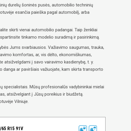
inių durelių šoninės pusės, automobilio techninių
uotuvėje esančia paieška pagal automobilį, arba
alite skirti vienai automobilio padangai. Taip ženkliai
paspartinsite tinkamo modelio suradimą ir pasirinkimą.
savybės Jums svarbiausios. Važiavimo saugumas, trauka,
ravimo komfortas, ar, vis dėlto, ekonomiškumas,
e atsižvelgdami į savo vairavimo kasdienybę, t. y.
lio danga ar paviršiais važiuojate, kam skirta transporto
 specialistais. Mūsų profesionalūs vadybininkai mielai
, atsižvelgiant į Jūsų poreikius ir biudžetą.
tuvėje Vilniuje.
65 R15 91V