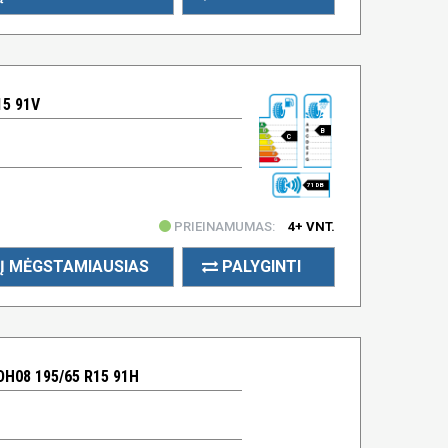
15 91V
B
C
71 DB
PRIEINAMUMAS:
4+ VNT.
Į MĖGSTAMIAUSIAS
PALYGINTI
H08 195/65 R15 91H