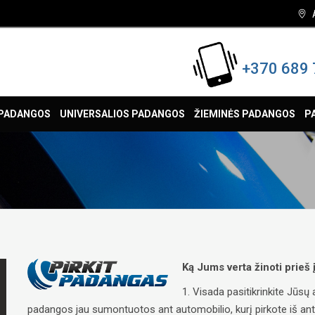
+370 689 
 PADANGOS
UNIVERSALIOS PADANGOS
ŽIEMINĖS PADANGOS
P
Ką Jums verta žinoti prieš
1. Visada pasitikrinkite Jūs
padangos jau sumontuotos ant automobilio, kurį pirkote iš antrųj