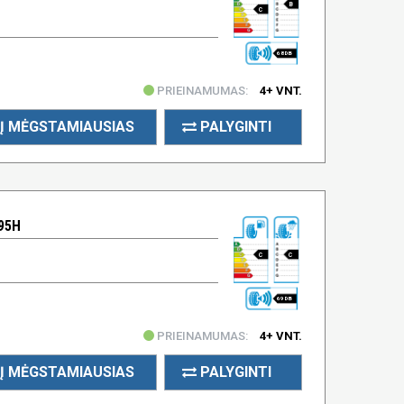
B
C
68 DB
PRIEINAMUMAS:
4+ VNT.
Į MĖGSTAMIAUSIAS
PALYGINTI
95H
C
C
69 DB
PRIEINAMUMAS:
4+ VNT.
Į MĖGSTAMIAUSIAS
PALYGINTI