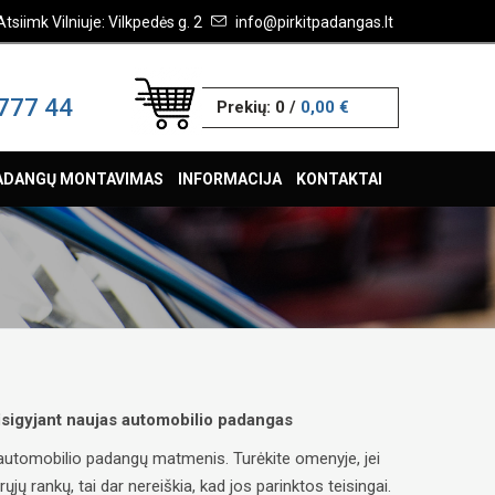
Atsiimk Vilniuje: Vilkpedės g. 2
info@pirkitpadangas.lt
777 44
Prekių:
0
/
0,00 €
ADANGŲ MONTAVIMAS
INFORMACIJA
KONTAKTAI
 įsigyjant naujas automobilio padangas
ų automobilio padangų matmenis. Turėkite omenyje, jei
ų rankų, tai dar nereiškia, kad jos parinktos teisingai.