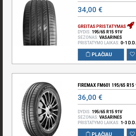
34,00 €
GREITAS PRISTATYMAS
DYDIS:
195/65 R15 91V
SEZONAS:
VASARINĖS
PRISTATYMO LAIKAS:
0-1 D.D.
PLAČIAU
FIREMAX FM601 195/65 R15 
36,00 €
DYDIS:
195/65 R15 91V
SEZONAS:
VASARINĖS
PRISTATYMO LAIKAS:
1-3 D.D.
PLAČIAU