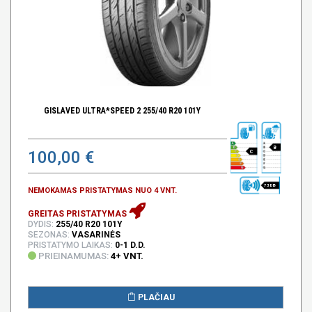
GISLAVED ULTRA*SPEED 2 255/40 R20 101Y
B
100,00 €
C
73 DB
NEMOKAMAS PRISTATYMAS NUO 4 VNT.
GREITAS PRISTATYMAS
DYDIS:
255/40 R20 101Y
SEZONAS:
VASARINĖS
PRISTATYMO LAIKAS:
0-1 D.D.
PRIEINAMUMAS:
4+ VNT.
PLAČIAU