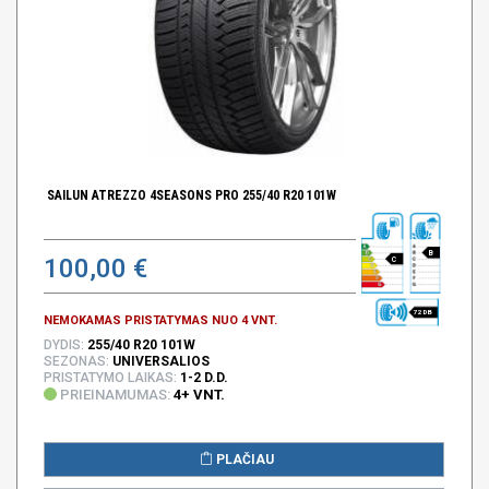
SAILUN ATREZZO 4SEASONS PRO 255/40 R20 101W
B
100,00 €
C
72 DB
NEMOKAMAS PRISTATYMAS NUO 4 VNT.
DYDIS:
255/40 R20 101W
SEZONAS:
UNIVERSALIOS
PRISTATYMO LAIKAS:
1-2 D.D.
PRIEINAMUMAS:
4+ VNT.
PLAČIAU