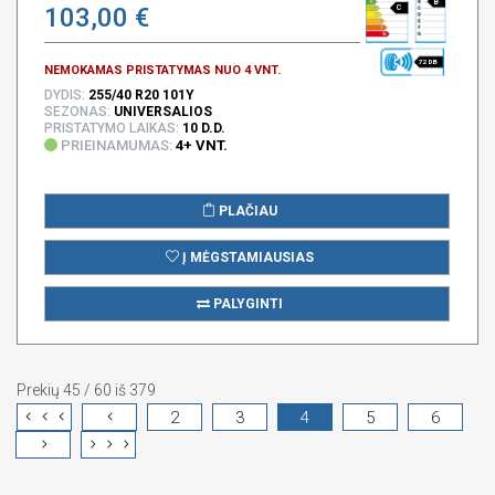
B
103,00 €
C
72 DB
NEMOKAMAS PRISTATYMAS NUO 4 VNT.
DYDIS:
255/40 R20 101Y
SEZONAS:
UNIVERSALIOS
PRISTATYMO LAIKAS:
10 D.D.
PRIEINAMUMAS:
4+ VNT.
PLAČIAU
Į MĖGSTAMIAUSIAS
PALYGINTI
Prekių 45 / 60 iš 379
2
3
4
5
6