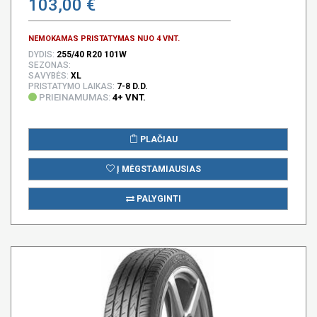
103,00 €
NEMOKAMAS PRISTATYMAS NUO 4 VNT.
DYDIS:
255/40 R20 101W
SEZONAS:
SAVYBĖS:
XL
PRISTATYMO LAIKAS:
7-8 D.D.
PRIEINAMUMAS:
4+ VNT.
PLAČIAU
Į MĖGSTAMIAUSIAS
PALYGINTI