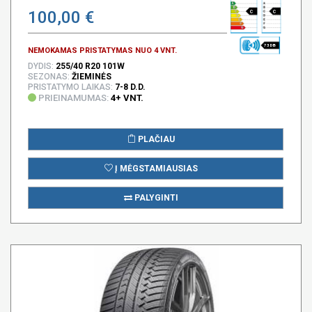
100,00 €
C
C
73 DB
NEMOKAMAS PRISTATYMAS NUO 4 VNT.
DYDIS:
255/40 R20 101W
SEZONAS:
ŽIEMINĖS
PRISTATYMO LAIKAS:
7-8 D.D.
PRIEINAMUMAS:
4+ VNT.
PLAČIAU
Į MĖGSTAMIAUSIAS
PALYGINTI