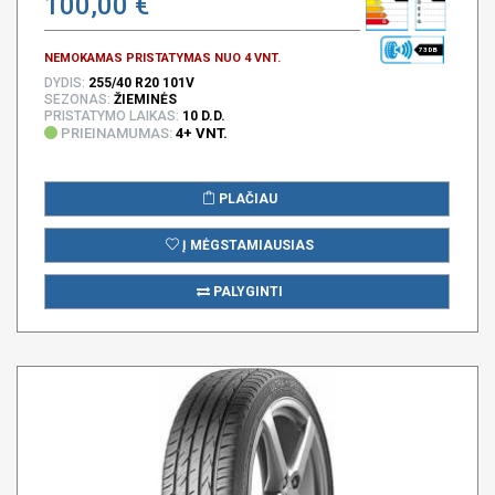
100,00 €
73 DB
NEMOKAMAS PRISTATYMAS NUO 4 VNT.
DYDIS:
255/40 R20 101V
SEZONAS:
ŽIEMINĖS
PRISTATYMO LAIKAS:
10 D.D.
PRIEINAMUMAS:
4+ VNT.
PLAČIAU
Į MĖGSTAMIAUSIAS
PALYGINTI