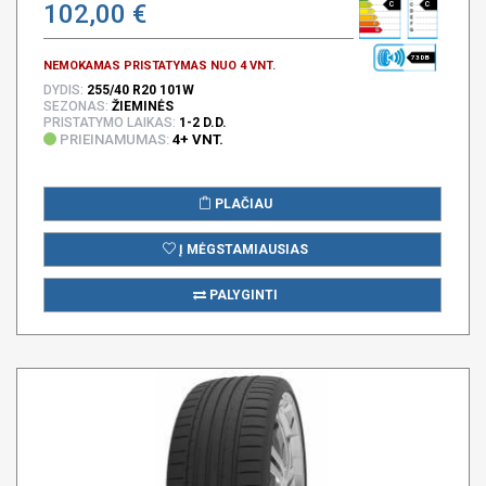
102,00 €
C
C
73 DB
NEMOKAMAS PRISTATYMAS NUO 4 VNT.
DYDIS:
255/40 R20 101W
SEZONAS:
ŽIEMINĖS
PRISTATYMO LAIKAS:
1-2 D.D.
PRIEINAMUMAS:
4+ VNT.
PLAČIAU
Į MĖGSTAMIAUSIAS
PALYGINTI