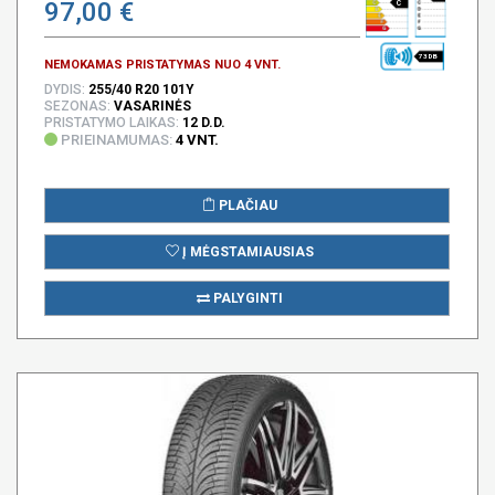
97,00 €
C
73 DB
NEMOKAMAS PRISTATYMAS NUO 4 VNT.
DYDIS:
255/40 R20 101Y
SEZONAS:
VASARINĖS
PRISTATYMO LAIKAS:
12 D.D.
PRIEINAMUMAS:
4 VNT.
PLAČIAU
Į MĖGSTAMIAUSIAS
PALYGINTI