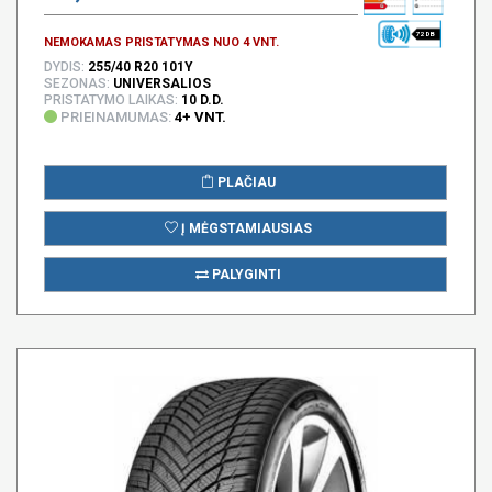
72 DB
NEMOKAMAS PRISTATYMAS NUO 4 VNT.
DYDIS:
255/40 R20 101Y
SEZONAS:
UNIVERSALIOS
PRISTATYMO LAIKAS:
10 D.D.
PRIEINAMUMAS:
4+ VNT.
PLAČIAU
Į MĖGSTAMIAUSIAS
PALYGINTI