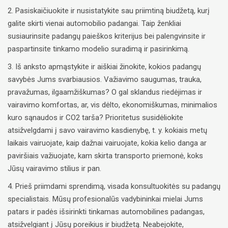
2. Pasiskaičiuokite ir nusistatykite sau priimtiną biudžetą, kurį
galite skirti vienai automobilio padangai. Taip ženkliai
susiaurinsite padangų paieškos kriterijus bei palengvinsite ir
paspartinsite tinkamo modelio suradimą ir pasirinkimą.
3. Iš anksto apmąstykite ir aiškiai žinokite, kokios padangų
savybės Jums svarbiausios. Važiavimo saugumas, trauka,
pravažumas, ilgaamžiškumas? O gal sklandus riedėjimas ir
vairavimo komfortas, ar, vis dėlto, ekonomiškumas, minimalios
kuro sąnaudos ir CO2 tarša? Prioritetus susidėliokite
atsižvelgdami į savo vairavimo kasdienybę, t. y. kokiais metų
laikais vairuojate, kaip dažnai vairuojate, kokia kelio danga ar
paviršiais važiuojate, kam skirta transporto priemonė, koks
Jūsų vairavimo stilius ir pan.
4. Prieš priimdami sprendimą, visada konsultuokitės su padangų
specialistais. Mūsų profesionalūs vadybininkai mielai Jums
patars ir padės išsirinkti tinkamas automobilines padangas,
atsižvelgiant į Jūsų poreikius ir biudžetą. Neabejokite,