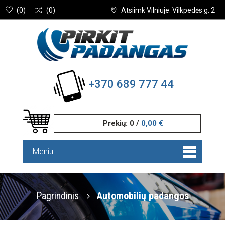
(
0
)
(
0
)
Atsiimk Vilniuje: Vilkpedės g. 2
+370 689 777 44
Prekių:
0
/
0,00 €
Meniu
Pagrindinis
Automobilių padangos