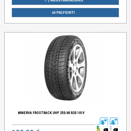
Į MĖGSTAMIAUSIAS
PALYGINTI
MINERVA FROSTRACK UHP 255/40 R20 101V
C
C