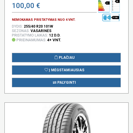
B
100,00 €
C
71 DB
NEMOKAMAS PRISTATYMAS NUO 4 VNT.
DYDIS:
255/40 R20 101W
SEZONAS:
VASARINĖS
PRISTATYMO LAIKAS:
12 D.D.
PRIEINAMUMAS:
4+ VNT.
PLAČIAU
Į MĖGSTAMIAUSIAS
PALYGINTI