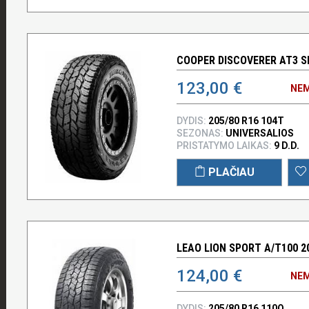
COOPER DISCOVERER AT3 SP
123,00 €
NEM
DYDIS:
205/80 R16 104T
SEZONAS:
UNIVERSALIOS
PRISTATYMO LAIKAS:
9 D.D.
PLAČIAU
LEAO LION SPORT A/T100 2
124,00 €
NEM
DYDIS:
205/80 R16 110Q