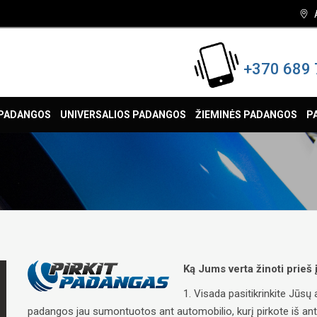
+370 689 
 PADANGOS
UNIVERSALIOS PADANGOS
ŽIEMINĖS PADANGOS
P
Ką Jums verta žinoti prieš
1. Visada pasitikrinkite Jūs
padangos jau sumontuotos ant automobilio, kurį pirkote iš antrųj