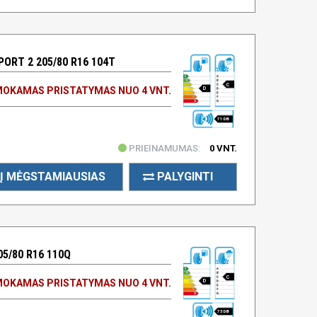
ORT 2 205/80 R16 104T
C
OKAMAS PRISTATYMAS NUO 4 VNT.
D
71 DB
PRIEINAMUMAS:
0 VNT.
Į MĖGSTAMIAUSIAS
PALYGINTI
05/80 R16 110Q
C
OKAMAS PRISTATYMAS NUO 4 VNT.
D
73 DB