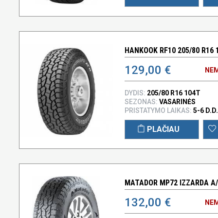
HANKOOK RF10 205/80 R16 
129,00 €
NEM
DYDIS:
205/80 R16 104T
SEZONAS:
VASARINĖS
PRISTATYMO LAIKAS:
5-6 D.D.
PLAČIAU
MATADOR MP72 IZZARDA A/T
132,00 €
NEM