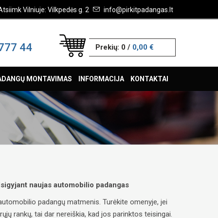
Atsiimk Vilniuje: Vilkpedės g. 2
info@pirkitpadangas.lt
777 44
Prekių:
0
/
0,00 €
ADANGŲ MONTAVIMAS
INFORMACIJA
KONTAKTAI
 įsigyjant naujas automobilio padangas
ų automobilio padangų matmenis. Turėkite omenyje, jei
ų rankų, tai dar nereiškia, kad jos parinktos teisingai.