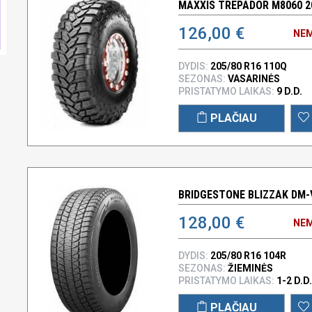
MAXXIS TREPADOR M8060 20
126,00 €
NEM
DYDIS:
205/80 R16 110Q
SEZONAS:
VASARINĖS
PRISTATYMO LAIKAS:
9 D.D.
PLAČIAU
BRIDGESTONE BLIZZAK DM-V
128,00 €
NEM
DYDIS:
205/80 R16 104R
SEZONAS:
ŽIEMINĖS
PRISTATYMO LAIKAS:
1-2 D.D.
PLAČIAU