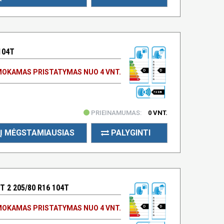
104T
OKAMAS PRISTATYMAS NUO 4 VNT.
D
D
72 DB
PRIEINAMUMAS:
0 VNT.
Į MĖGSTAMIAUSIAS
PALYGINTI
 2 205/80 R16 104T
OKAMAS PRISTATYMAS NUO 4 VNT.
D
D