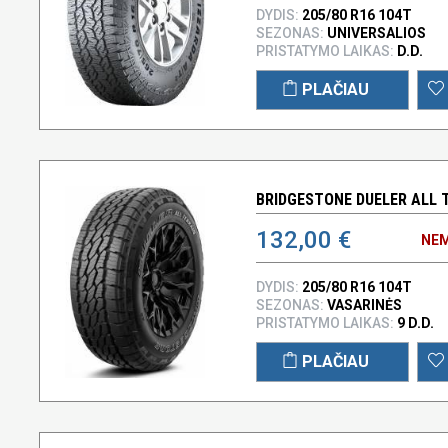
DYDIS:
205/80 R16 104T
SEZONAS:
UNIVERSALIOS
PRISTATYMO LAIKAS:
D.D.
PLAČIAU
BRIDGESTONE DUELER ALL T
132,00 €
NEM
DYDIS:
205/80 R16 104T
SEZONAS:
VASARINĖS
PRISTATYMO LAIKAS:
9 D.D.
PLAČIAU