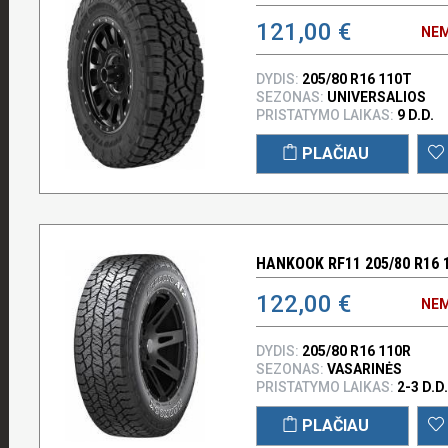
121,00 €
NEM
DYDIS:
205/80 R16 110T
SEZONAS:
UNIVERSALIOS
PRISTATYMO LAIKAS:
9 D.D.
PLAČIAU
HANKOOK RF11 205/80 R16 
122,00 €
NEM
DYDIS:
205/80 R16 110R
SEZONAS:
VASARINĖS
PRISTATYMO LAIKAS:
2-3 D.D.
PLAČIAU