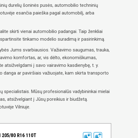
inių durelių šoninės pusės, automobilio techninių
uotuvėje esančia paieška pagal automobilį, arba
alite skirti vienai automobilio padangai. Taip ženkliai
paspartinsite tinkamo modelio suradimą ir pasirinkimą.
savybės Jums svarbiausios. Važiavimo saugumas, trauka,
ravimo komfortas, ar, vis dėlto, ekonomiškumas,
e atsižvelgdami į savo vairavimo kasdienybę, t. y.
lio danga ar paviršiais važiuojate, kam skirta transporto
 specialistais. Mūsų profesionalūs vadybininkai mielai
, atsižvelgiant į Jūsų poreikius ir biudžetą.
tuvėje Vilniuje.
 205/80 R16 110T