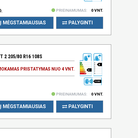
PRIEINAMUMAS:
0 VNT.
D.
Į MĖGSTAMIAUSIAS
PALYGINTI
 2 205/80 R16 108S
B
OKAMAS PRISTATYMAS NUO 4 VNT.
E
75 DB
PRIEINAMUMAS:
0 VNT.
Į MĖGSTAMIAUSIAS
PALYGINTI