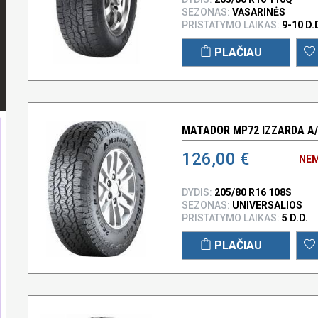
SEZONAS:
VASARINĖS
PRISTATYMO LAIKAS:
9-10 D.
PLAČIAU
MATADOR MP72 IZZARDA A/T
126,00 €
NEM
DYDIS:
205/80 R16 108S
SEZONAS:
UNIVERSALIOS
PRISTATYMO LAIKAS:
5 D.D.
PLAČIAU