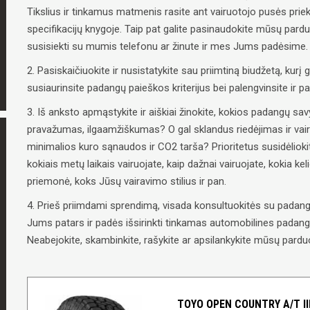
Tikslius ir tinkamus matmenis rasite ant vairuotojo pusės priek
specifikacijų knygoje. Taip pat galite pasinaudokite mūsų pard
susisiekti su mumis telefonu ar žinute ir mes Jums padėsime.
2. Pasiskaičiuokite ir nusistatykite sau priimtiną biudžetą, kurį g
susiaurinsite padangų paieškos kriterijus bei palengvinsite ir 
3. Iš anksto apmąstykite ir aiškiai žinokite, kokios padangų 
pravažumas, ilgaamžiškumas? O gal sklandus riedėjimas ir vai
minimalios kuro sąnaudos ir CO2 tarša? Prioritetus susidėliokit
kokiais metų laikais vairuojate, kaip dažnai vairuojate, kokia ke
priemonė, koks Jūsų vairavimo stilius ir pan.
4. Prieš priimdami sprendimą, visada konsultuokitės su padangų
Jums patars ir padės išsirinkti tinkamas automobilines padangas
Neabejokite, skambinkite, rašykite ar apsilankykite mūsų parduo
TOYO OPEN COUNTRY A/T III