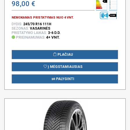
98,00 €
C
72 DB
NEMOKAMAS PRISTATYMAS NUO 4 VNT.
DYDIS:
245/70 R16 111H
SEZONAS:
VASARINĖS
PRISTATYMO LAIKAS:
3-6 D.D.
PRIEINAMUMAS:
4+ VNT.
PLAČIAU
Į MĖGSTAMIAUSIAS
PALYGINTI