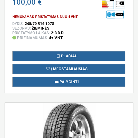
100,00 €
E
72 DB
NEMOKAMAS PRISTATYMAS NUO 4 VNT.
DYDIS:
245/70 R16 107S
SEZONAS:
ŽIEMINĖS
PRISTATYMO LAIKAS:
2-3 D.D.
PRIEINAMUMAS:
4+ VNT.
PLAČIAU
Į MĖGSTAMIAUSIAS
PALYGINTI