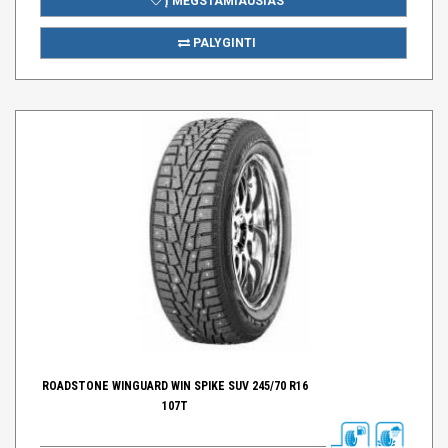
Į MĖGSTAMIAUSIAS
PALYGINTI
ROADSTONE WINGUARD WIN SPIKE SUV 245/70 R16
107T