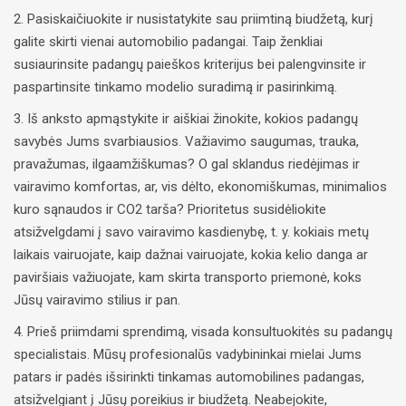
2. Pasiskaičiuokite ir nusistatykite sau priimtiną biudžetą, kurį
galite skirti vienai automobilio padangai. Taip ženkliai
susiaurinsite padangų paieškos kriterijus bei palengvinsite ir
paspartinsite tinkamo modelio suradimą ir pasirinkimą.
3. Iš anksto apmąstykite ir aiškiai žinokite, kokios padangų
savybės Jums svarbiausios. Važiavimo saugumas, trauka,
pravažumas, ilgaamžiškumas? O gal sklandus riedėjimas ir
vairavimo komfortas, ar, vis dėlto, ekonomiškumas, minimalios
kuro sąnaudos ir CO2 tarša? Prioritetus susidėliokite
atsižvelgdami į savo vairavimo kasdienybę, t. y. kokiais metų
laikais vairuojate, kaip dažnai vairuojate, kokia kelio danga ar
paviršiais važiuojate, kam skirta transporto priemonė, koks
Jūsų vairavimo stilius ir pan.
4. Prieš priimdami sprendimą, visada konsultuokitės su padangų
specialistais. Mūsų profesionalūs vadybininkai mielai Jums
patars ir padės išsirinkti tinkamas automobilines padangas,
atsižvelgiant į Jūsų poreikius ir biudžetą. Neabejokite,