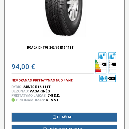
ROADX DHT01 245/70 R16 111T
94,00 €
C
C
72 DB
NEMOKAMAS PRISTATYMAS NUO 4 VNT.
DYDIS:
245/70 R16 111T
SEZONAS:
VASARINĖS
PRISTATYMO LAIKAS:
7-8 D.D.
PRIEINAMUMAS:
4+ VNT.
PLAČIAU