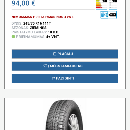
94,00 €
C
C
71 DB
NEMOKAMAS PRISTATYMAS NUO 4 VNT.
DYDIS:
245/70 R16 111T
SEZONAS:
ŽIEMINĖS
PRISTATYMO LAIKAS:
10 D.D.
PRIEINAMUMAS:
4+ VNT.
PLAČIAU
Į MĖGSTAMIAUSIAS
PALYGINTI