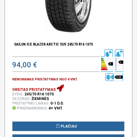
SAILUN ICE BLAZER ARCTIC SUV 245/70 R16 107S
94,00 €
C
D
72 DB
NEMOKAMAS PRISTATYMAS NUO 4 VNT.
GREITAS PRISTATYMAS
DYDIS:
245/70 R16 107S
SEZONAS:
ŽIEMINĖS
PRISTATYMO LAIKAS:
0-1 D.D.
PRIEINAMUMAS:
4+ VNT.
PLAČIAU