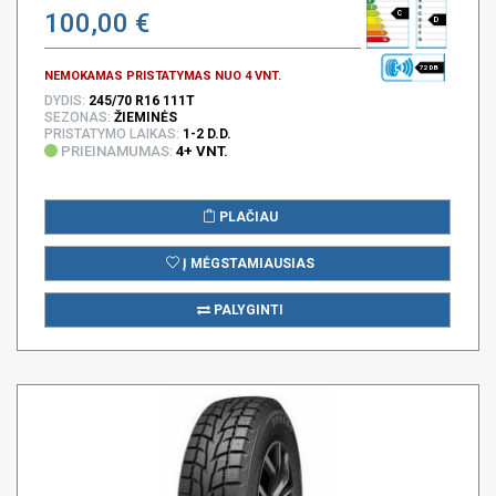
100,00 €
C
D
72 DB
NEMOKAMAS PRISTATYMAS NUO 4 VNT.
DYDIS:
245/70 R16 111T
SEZONAS:
ŽIEMINĖS
PRISTATYMO LAIKAS:
1-2 D.D.
PRIEINAMUMAS:
4+ VNT.
PLAČIAU
Į MĖGSTAMIAUSIAS
PALYGINTI