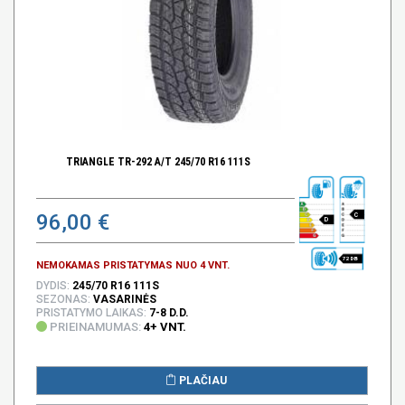
TRIANGLE TR-292 A/T 245/70 R16 111S
96,00 €
C
D
72 DB
NEMOKAMAS PRISTATYMAS NUO 4 VNT.
DYDIS:
245/70 R16 111S
SEZONAS:
VASARINĖS
PRISTATYMO LAIKAS:
7-8 D.D.
PRIEINAMUMAS:
4+ VNT.
PLAČIAU