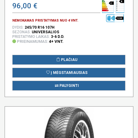
B
96,00 €
C
72 DB
NEMOKAMAS PRISTATYMAS NUO 4 VNT.
DYDIS:
245/70 R16 107H
SEZONAS:
UNIVERSALIOS
PRISTATYMO LAIKAS:
3-6 D.D.
PRIEINAMUMAS:
4+ VNT.
PLAČIAU
Į MĖGSTAMIAUSIAS
PALYGINTI