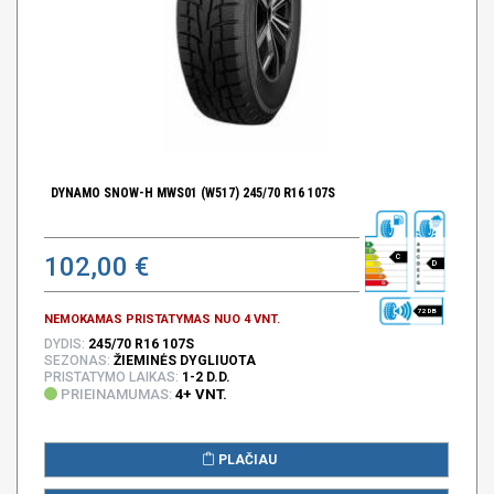
DYNAMO SNOW-H MWS01 (W517) 245/70 R16 107S
102,00 €
C
D
72 DB
NEMOKAMAS PRISTATYMAS NUO 4 VNT.
DYDIS:
245/70 R16 107S
SEZONAS:
ŽIEMINĖS DYGLIUOTA
PRISTATYMO LAIKAS:
1-2 D.D.
PRIEINAMUMAS:
4+ VNT.
PLAČIAU