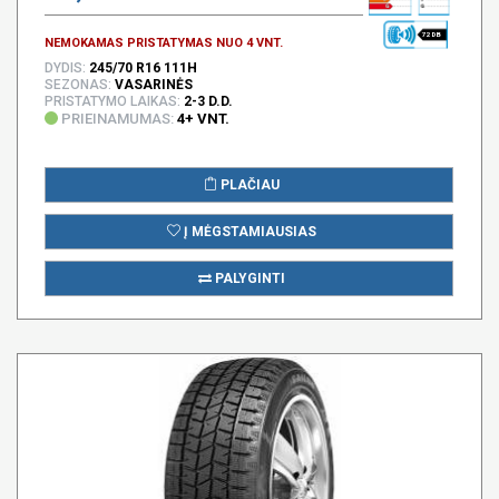
72 DB
NEMOKAMAS PRISTATYMAS NUO 4 VNT.
DYDIS:
245/70 R16 111H
SEZONAS:
VASARINĖS
PRISTATYMO LAIKAS:
2-3 D.D.
PRIEINAMUMAS:
4+ VNT.
PLAČIAU
Į MĖGSTAMIAUSIAS
PALYGINTI