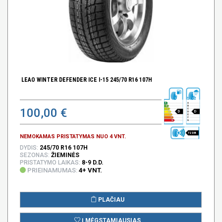
LEAO WINTER DEFENDER ICE I-15 245/70 R16 107H
100,00 €
D
D
72 DB
NEMOKAMAS PRISTATYMAS NUO 4 VNT.
DYDIS:
245/70 R16 107H
SEZONAS:
ŽIEMINĖS
PRISTATYMO LAIKAS:
8-9 D.D.
PRIEINAMUMAS:
4+ VNT.
PLAČIAU
Į MĖGSTAMIAUSIAS