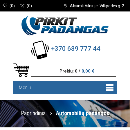
(
0
)
(
0
)
Atsiimk Vilniuje: Vilkpedės g. 2
+370 689 777 44
Prekių:
0
/
0,00 €
Meniu
Pagrindinis
Automobilių padangos