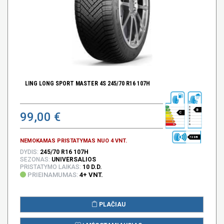
LING LONG SPORT MASTER 4S 245/70 R16 107H
B
99,00 €
C
72 DB
NEMOKAMAS PRISTATYMAS NUO 4 VNT.
DYDIS:
245/70 R16 107H
SEZONAS:
UNIVERSALIOS
PRISTATYMO LAIKAS:
10 D.D.
PRIEINAMUMAS:
4+ VNT.
PLAČIAU