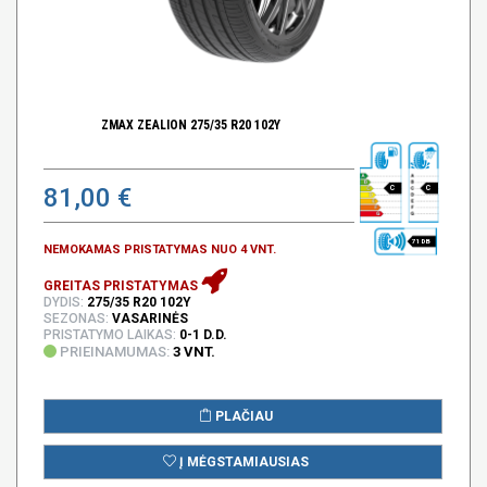
ZMAX ZEALION 275/35 R20 102Y
81,00 €
C
C
71 DB
NEMOKAMAS PRISTATYMAS NUO 4 VNT.
GREITAS PRISTATYMAS
DYDIS:
275/35 R20 102Y
SEZONAS:
VASARINĖS
PRISTATYMO LAIKAS:
0-1 D.D.
PRIEINAMUMAS:
3 VNT.
PLAČIAU
Į MĖGSTAMIAUSIAS