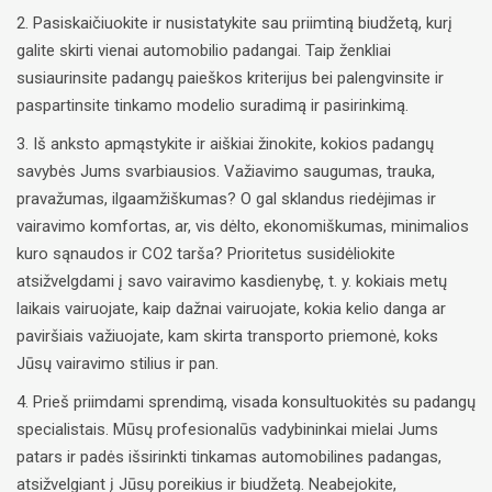
2. Pasiskaičiuokite ir nusistatykite sau priimtiną biudžetą, kurį
galite skirti vienai automobilio padangai. Taip ženkliai
susiaurinsite padangų paieškos kriterijus bei palengvinsite ir
paspartinsite tinkamo modelio suradimą ir pasirinkimą.
3. Iš anksto apmąstykite ir aiškiai žinokite, kokios padangų
savybės Jums svarbiausios. Važiavimo saugumas, trauka,
pravažumas, ilgaamžiškumas? O gal sklandus riedėjimas ir
vairavimo komfortas, ar, vis dėlto, ekonomiškumas, minimalios
kuro sąnaudos ir CO2 tarša? Prioritetus susidėliokite
atsižvelgdami į savo vairavimo kasdienybę, t. y. kokiais metų
laikais vairuojate, kaip dažnai vairuojate, kokia kelio danga ar
paviršiais važiuojate, kam skirta transporto priemonė, koks
Jūsų vairavimo stilius ir pan.
4. Prieš priimdami sprendimą, visada konsultuokitės su padangų
specialistais. Mūsų profesionalūs vadybininkai mielai Jums
patars ir padės išsirinkti tinkamas automobilines padangas,
atsižvelgiant į Jūsų poreikius ir biudžetą. Neabejokite,