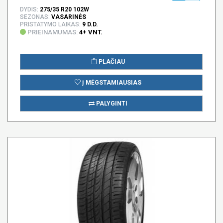
DYDIS:
275/35 R20 102W
SEZONAS:
VASARINĖS
PRISTATYMO LAIKAS:
9 D.D.
PRIEINAMUMAS:
4+ VNT.
PLAČIAU
Į MĖGSTAMIAUSIAS
PALYGINTI