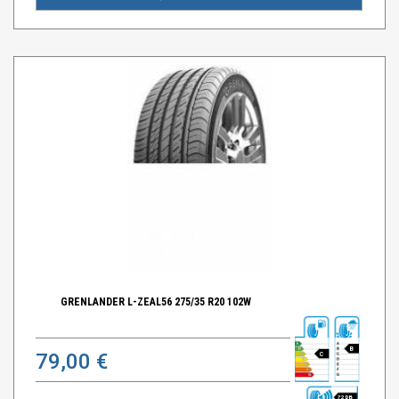
GRENLANDER L-ZEAL56 275/35 R20 102W
B
79,00 €
C
72 DB