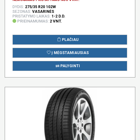
DYDIS:
275/35 R20 102W
SEZONAS:
VASARINĖS
PRISTATYMO LAIKAS:
1-2 D.D.
PRIEINAMUMAS:
2 VNT.
PLAČIAU
Į MĖGSTAMIAUSIAS
PALYGINTI