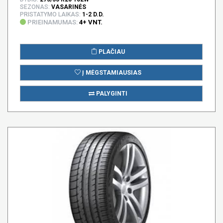
SEZONAS:
VASARINĖS
PRISTATYMO LAIKAS:
1-2 D.D.
PRIEINAMUMAS:
4+ VNT.
PLAČIAU
Į MĖGSTAMIAUSIAS
PALYGINTI