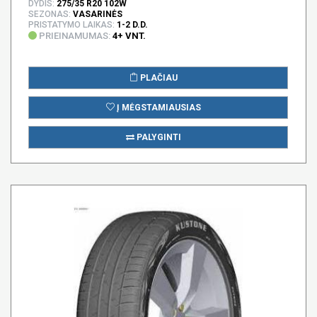
DYDIS:
275/35 R20 102W
SEZONAS:
VASARINĖS
PRISTATYMO LAIKAS:
1-2 D.D.
PRIEINAMUMAS:
4+ VNT.
PLAČIAU
Į MĖGSTAMIAUSIAS
PALYGINTI