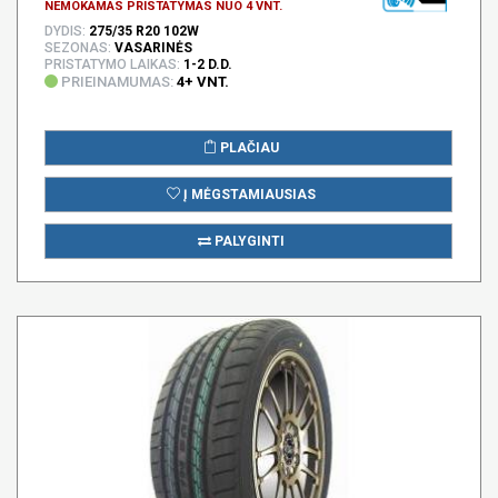
NEMOKAMAS PRISTATYMAS NUO 4 VNT.
DYDIS:
275/35 R20 102W
SEZONAS:
VASARINĖS
PRISTATYMO LAIKAS:
1-2 D.D.
PRIEINAMUMAS:
4+ VNT.
PLAČIAU
Į MĖGSTAMIAUSIAS
PALYGINTI