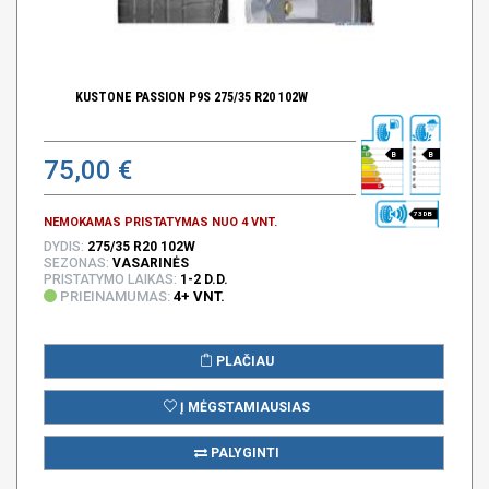
KUSTONE PASSION P9S 275/35 R20 102W
B
B
75,00 €
73 DB
NEMOKAMAS PRISTATYMAS NUO 4 VNT.
DYDIS:
275/35 R20 102W
SEZONAS:
VASARINĖS
PRISTATYMO LAIKAS:
1-2 D.D.
PRIEINAMUMAS:
4+ VNT.
PLAČIAU
Į MĖGSTAMIAUSIAS
PALYGINTI