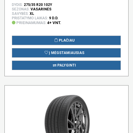
DYDIS:
275/35 R20 102Y
SEZONAS:
VASARINĖS
SAVYBĖS:
XL
PRISTATYMO LAIKAS:
9 D.D.
PRIEINAMUMAS:
4+ VNT.
PLAČIAU
Į MĖGSTAMIAUSIAS
PALYGINTI