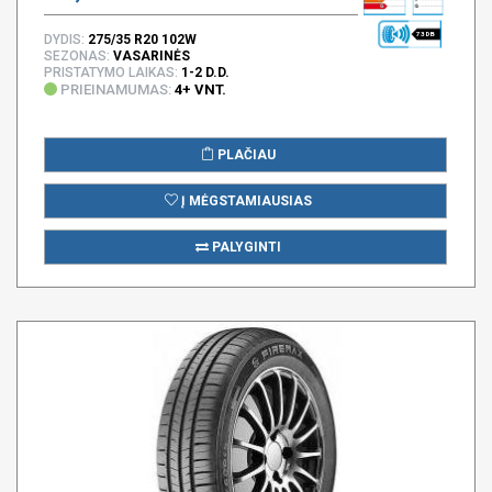
73 DB
DYDIS:
275/35 R20 102W
SEZONAS:
VASARINĖS
PRISTATYMO LAIKAS:
1-2 D.D.
PRIEINAMUMAS:
4+ VNT.
PLAČIAU
Į MĖGSTAMIAUSIAS
PALYGINTI