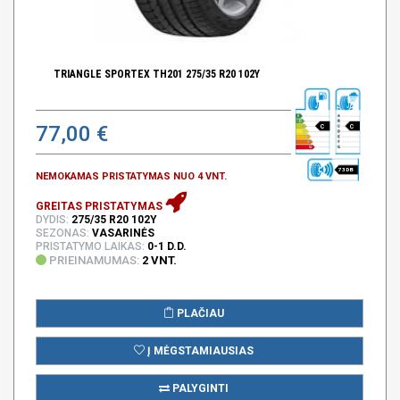
TRIANGLE SPORTEX TH201 275/35 R20 102Y
77,00 €
C
C
73 DB
NEMOKAMAS PRISTATYMAS NUO 4 VNT.
GREITAS PRISTATYMAS
DYDIS:
275/35 R20 102Y
SEZONAS:
VASARINĖS
PRISTATYMO LAIKAS:
0-1 D.D.
PRIEINAMUMAS:
2 VNT.
PLAČIAU
Į MĖGSTAMIAUSIAS
PALYGINTI