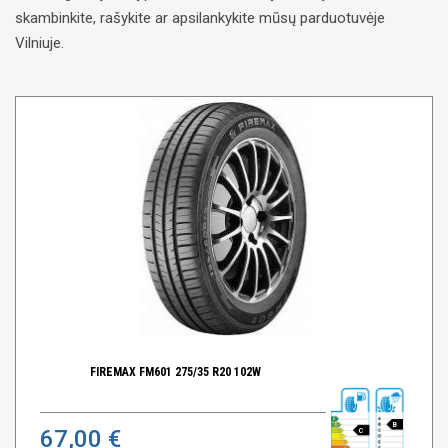
skambinkite, rašykite ar apsilankykite mūsų parduotuvėje
Vilniuje.
FIREMAX FM601 275/35 R20 102W
B
67,00 €
C