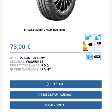
FIREMAX FM601 275/35 R20 102W
B
73,00 €
C
73 DB
DYDIS:
275/35 R20 102W
SEZONAS:
VASARINĖS
PRISTATYMO LAIKAS:
9 D.D.
PRIEINAMUMAS:
4+ VNT.
PLAČIAU
Į MĖGSTAMIAUSIAS
PALYGINTI