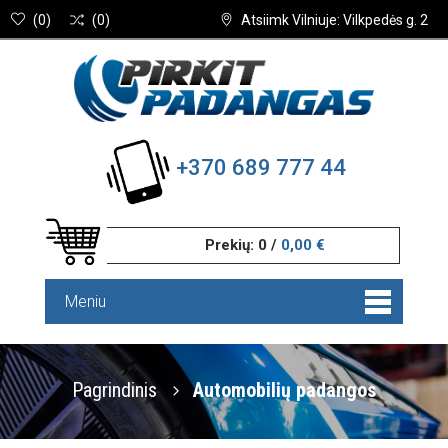
(
0
)
(
0
)
Atsiimk Vilniuje: Vilkpedės g. 2
+370 689 777 44
Prekių:
0
/
0,00 €
Meniu
Pagrindinis
Automobilių padangos