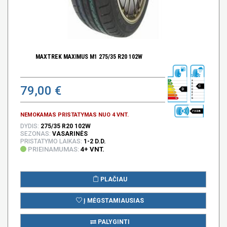
MAXTREK MAXIMUS M1 275/35 R20 102W
79,00 €
C
D
73 DB
NEMOKAMAS PRISTATYMAS NUO 4 VNT.
DYDIS:
275/35 R20 102W
SEZONAS:
VASARINĖS
PRISTATYMO LAIKAS:
1-2 D.D.
PRIEINAMUMAS:
4+ VNT.
PLAČIAU
Į MĖGSTAMIAUSIAS
PALYGINTI