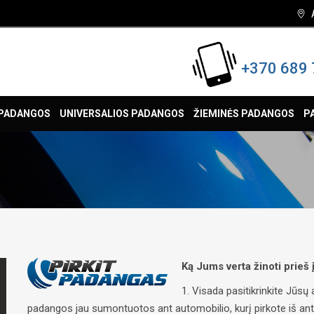
+370 689 
 PADANGOS
UNIVERSALIOS PADANGOS
ŽIEMINĖS PADANGOS
P
Ką Jums verta žinoti prieš
1. Visada pasitikrinkite Jūs
padangos jau sumontuotos ant automobilio, kurį pirkote iš antrųj