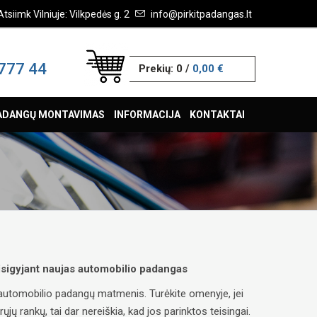
Atsiimk Vilniuje: Vilkpedės g. 2
info@pirkitpadangas.lt
777 44
Prekių:
0
/
0,00 €
ADANGŲ MONTAVIMAS
INFORMACIJA
KONTAKTAI
 įsigyjant naujas automobilio padangas
ų automobilio padangų matmenis. Turėkite omenyje, jei
ų rankų, tai dar nereiškia, kad jos parinktos teisingai.