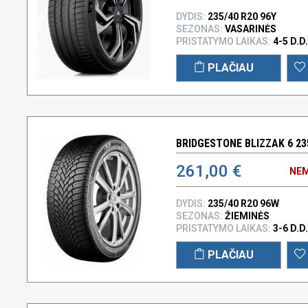
DYDIS:
235/40 R20 96Y
SEZONAS:
VASARINĖS
PRISTATYMO LAIKAS:
4-5 D.D.
PLAČIAU
BRIDGESTONE BLIZZAK 6 23
261,00 €
NEM
DYDIS:
235/40 R20 96W
SEZONAS:
ŽIEMINĖS
PRISTATYMO LAIKAS:
3-6 D.D.
PLAČIAU