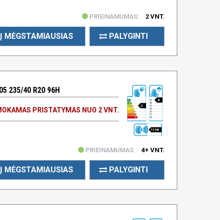
PRIEINAMUMAS:
2 VNT.
Į MĖGSTAMIAUSIAS
PALYGINTI
5 235/40 R20 96H
A
C
OKAMAS PRISTATYMAS NUO 2 VNT.
72 DB
PRIEINAMUMAS:
4+ VNT.
Į MĖGSTAMIAUSIAS
PALYGINTI