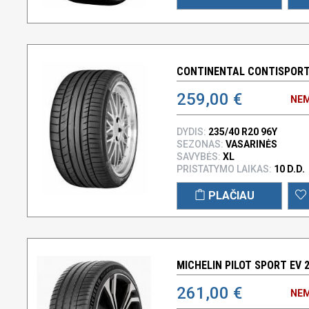
CONTINENTAL CONTISPORTC
259,00 €
NEM
DYDIS:
235/40 R20 96Y
SEZONAS:
VASARINĖS
SAVYBĖS:
XL
PRISTATYMO LAIKAS:
10 D.D.
PLAČIAU
MICHELIN PILOT SPORT EV 2
261,00 €
NEM