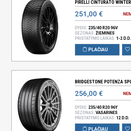
PIRELLI CINTURATO WINTER 
251,00 €
NEM
DYDIS:
235/40 R20 96V
SEZONAS:
ŽIEMINĖS
PRISTATYMO LAIKAS:
1-2 D.D.
PLAČIAU
BRIDGESTONE POTENZA SPO
256,00 €
NEM
DYDIS:
235/40 R20 96Y
SEZONAS:
VASARINĖS
PRISTATYMO LAIKAS:
12 D.D.
PLAČIAU