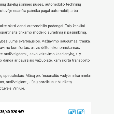
inių durelių šoninės pusės, automobilio techninių
uotuvėje esančia paieška pagal automobilį, arba
alite skirti vienai automobilio padangai. Taip ženkliai
paspartinsite tinkamo modelio suradimą ir pasirinkimą.
savybės Jums svarbiausios. Važiavimo saugumas, trauka,
ravimo komfortas, ar, vis dėlto, ekonomiškumas,
e atsižvelgdami į savo vairavimo kasdienybę, t. y.
lio danga ar paviršiais važiuojate, kam skirta transporto
 specialistais. Mūsų profesionalūs vadybininkai mielai
, atsižvelgiant į Jūsų poreikius ir biudžetą.
tuvėje Vilniuje.
35/40 R20 96Y