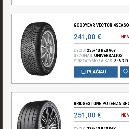
GOODYEAR VECTOR 4SEASON
241,00 €
NEM
DYDIS:
235/40 R20 96Y
SEZONAS:
UNIVERSALIOS
PRISTATYMO LAIKAS:
3-6 D.D.
PLAČIAU
BRIDGESTONE POTENZA SPO
251,00 €
NEM
DYDIS:
235/40 R20 96Y