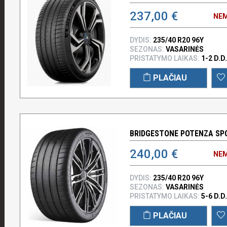
237,00 €
NEM
DYDIS:
235/40 R20 96Y
SEZONAS:
VASARINĖS
PRISTATYMO LAIKAS:
1-2 D.D.
PLAČIAU
BRIDGESTONE POTENZA SPO
240,00 €
NEM
DYDIS:
235/40 R20 96Y
SEZONAS:
VASARINĖS
PRISTATYMO LAIKAS:
5-6 D.D.
PLAČIAU