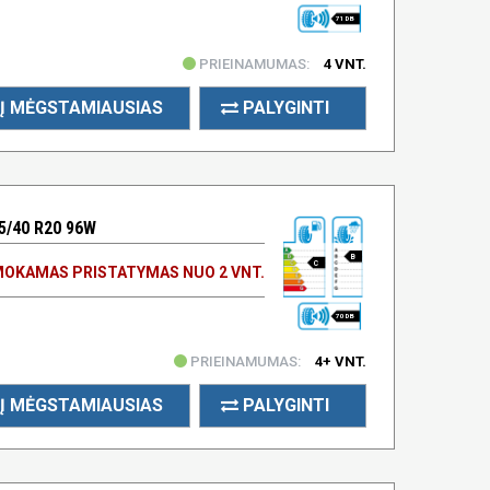
71 DB
PRIEINAMUMAS:
4 VNT.
Į MĖGSTAMIAUSIAS
PALYGINTI
5/40 R20 96W
B
C
OKAMAS PRISTATYMAS NUO 2 VNT.
70 DB
PRIEINAMUMAS:
4+ VNT.
Į MĖGSTAMIAUSIAS
PALYGINTI