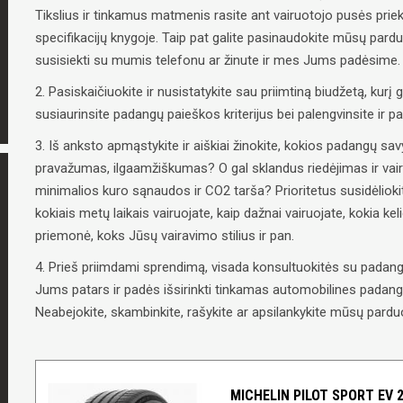
Tikslius ir tinkamus matmenis rasite ant vairuotojo pusės priek
specifikacijų knygoje. Taip pat galite pasinaudokite mūsų pard
susisiekti su mumis telefonu ar žinute ir mes Jums padėsime.
2. Pasiskaičiuokite ir nusistatykite sau priimtiną biudžetą, kurį g
susiaurinsite padangų paieškos kriterijus bei palengvinsite ir 
3. Iš anksto apmąstykite ir aiškiai žinokite, kokios padangų 
pravažumas, ilgaamžiškumas? O gal sklandus riedėjimas ir vai
minimalios kuro sąnaudos ir CO2 tarša? Prioritetus susidėliokit
kokiais metų laikais vairuojate, kaip dažnai vairuojate, kokia ke
priemonė, koks Jūsų vairavimo stilius ir pan.
4. Prieš priimdami sprendimą, visada konsultuokitės su padangų
Jums patars ir padės išsirinkti tinkamas automobilines padangas
Neabejokite, skambinkite, rašykite ar apsilankykite mūsų parduo
MICHELIN PILOT SPORT EV 2