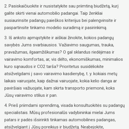
2. Pasiskaičiuokite ir nusistatykite sau priimtiną biudžetą, kurį
galite skirti vienai automobilio padangai. Taip ženkliai
susiaurinsite padangų paieškos kriterijus bei palengvinsite ir
paspartinsite tinkamo modelio suradimą ir pasirinkimą.
3. Iš anksto apmąstykite ir aiškiai žinokite, kokios padangų
savybės Jums svarbiausios. Važiavimo saugumas, trauka,
pravažumas, ilgaamžiškumas? O gal sklandus riedėjimas ir
vairavimo komfortas, ar, vis dėlto, ekonomiškumas, minimalios
kuro sąnaudos ir CO2 tarša? Prioritetus susidėliokite
atsižvelgdami į savo vairavimo kasdienybę, t. y. kokiais metų
laikais vairuojate, kaip dažnai vairuojate, kokia kelio danga ar
paviršiais važiuojate, kam skirta transporto priemonė, koks
Jūsų vairavimo stilius ir pan.
4. Prieš priimdami sprendimą, visada konsultuokitės su padangų
specialistais. Mūsų profesionalūs vadybininkai mielai Jums
patars ir padės išsirinkti tinkamas automobilines padangas,
atsižvelgiant į Jūsų poreikius ir biudžetą. Neabejokite,