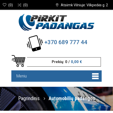
(
0
)
(
0
)
Atsiimk Vilniuje: Vilkpedės g. 2
+370 689 777 44
Prekių:
0
/
0,00 €
Meniu
Pagrindinis
Automobilių padangos