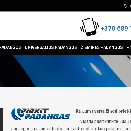
+370 689 
 PADANGOS
UNIVERSALIOS PADANGOS
ŽIEMINĖS PADANGOS
P
Ką Jums verta žinoti prieš
1. Visada pasitikrinkite Jūs
padangos jau sumontuotos ant automobilio, kurį pirkote iš antrųj