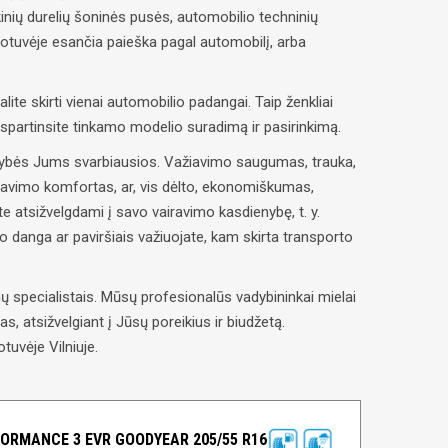
inių durelių šoninės pusės, automobilio techninių
uotuvėje esančia paieška pagal automobilį, arba
alite skirti vienai automobilio padangai. Taip ženkliai
paspartinsite tinkamo modelio suradimą ir pasirinkimą.
savybės Jums svarbiausios. Važiavimo saugumas, trauka,
ravimo komfortas, ar, vis dėlto, ekonomiškumas,
e atsižvelgdami į savo vairavimo kasdienybę, t. y.
lio danga ar paviršiais važiuojate, kam skirta transporto
 specialistais. Mūsų profesionalūs vadybininkai mielai
, atsižvelgiant į Jūsų poreikius ir biudžetą.
tuvėje Vilniuje.
ORMANCE 3 EVR GOODYEAR 205/55 R16 94V