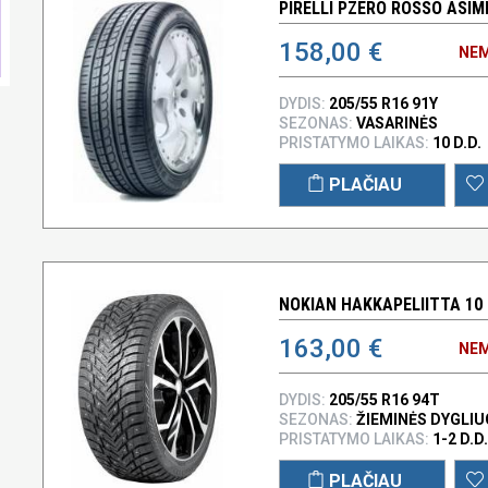
PIRELLI PZERO ROSSO ASIM
158,00 €
NEM
DYDIS:
205/55 R16 91Y
SEZONAS:
VASARINĖS
PRISTATYMO LAIKAS:
10 D.D.
PLAČIAU
NOKIAN HAKKAPELIITTA 10 
163,00 €
NEM
DYDIS:
205/55 R16 94T
SEZONAS:
ŽIEMINĖS DYGLI
PRISTATYMO LAIKAS:
1-2 D.D.
PLAČIAU