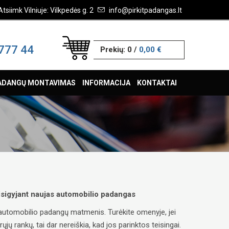
Atsiimk Vilniuje: Vilkpedės g. 2
info@pirkitpadangas.lt
777 44
Prekių:
0
/
0,00 €
ADANGŲ MONTAVIMAS
INFORMACIJA
KONTAKTAI
 įsigyjant naujas automobilio padangas
ų automobilio padangų matmenis. Turėkite omenyje, jei
ų rankų, tai dar nereiškia, kad jos parinktos teisingai.