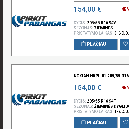
154,00 €
NEM
DYDIS:
205/55 R16 94V
SEZONAS:
ŽIEMINĖS
PRISTATYMO LAIKAS:
3-6 D.D.
PLAČIAU
NOKIAN HKPL 01 205/55 R16
154,00 €
NEM
DYDIS:
205/55 R16 94T
SEZONAS:
ŽIEMINĖS DYGLI
PRISTATYMO LAIKAS:
1-2 D.D.
PLAČIAU