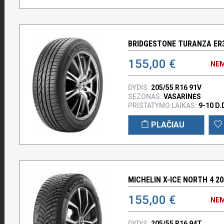
BRIDGESTONE TURANZA ER30
155,00 €
NEM
DYDIS:
205/55 R16 91V
SEZONAS:
VASARINĖS
PRISTATYMO LAIKAS:
9-10 D.
PLAČIAU
MICHELIN X-ICE NORTH 4 20
155,00 €
NEM
DYDIS:
205/55 R16 94T