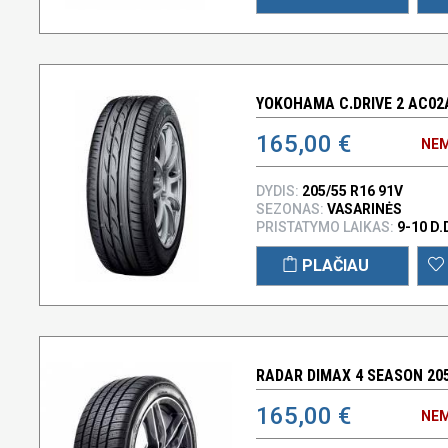
YOKOHAMA C.DRIVE 2 AC02A
165,00 €
NEM
DYDIS:
205/55 R16 91V
SEZONAS:
VASARINĖS
PRISTATYMO LAIKAS:
9-10 D.
PLAČIAU
RADAR DIMAX 4 SEASON 205
165,00 €
NEM