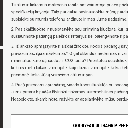
Tikslius ir tinkamus matmenis rasite ant vairuotojo pusės priek
specifikacijų knygoje. Taip pat galite pasinaudokite mūsų pard
susisiekti su mumis telefonu ar žinute ir mes Jums padėsime.
2. Pasiskaičiuokite ir nusistatykite sau priimtiną biudžetą, kurį g
susiaurinsite padangų paieškos kriterijus bei palengvinsite ir 
3. Iš anksto apmąstykite ir aiškiai žinokite, kokios padangų 
pravažumas, ilgaamžiškumas? O gal sklandus riedėjimas ir vai
minimalios kuro sąnaudos ir CO2 tarša? Prioritetus susidėliokit
kokiais metų laikais vairuojate, kaip dažnai vairuojate, kokia ke
priemonė, koks Jūsų vairavimo stilius ir pan.
4. Prieš priimdami sprendimą, visada konsultuokitės su padangų
Jums patars ir padės išsirinkti tinkamas automobilines padangas
Neabejokite, skambinkite, rašykite ar apsilankykite mūsų parduo
GOODYEAR ULTRAGRIP PERF