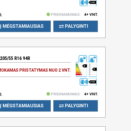
72 DB
PRIEINAMUMAS:
4+ VNT.
D.
Į MĖGSTAMIAUSIAS
PALYGINTI
205/55 R16 94R
B
OKAMAS PRISTATYMAS NUO 2 VNT.
D
67 DB
PRIEINAMUMAS:
4+ VNT.
D.
Į MĖGSTAMIAUSIAS
PALYGINTI