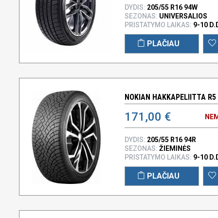
DYDIS:
205/55 R16 94W
SEZONAS:
UNIVERSALIOS
PRISTATYMO LAIKAS:
9-10 D.
PLAČIAU
NOKIAN HAKKAPELIITTA R5 
171,00 €
NEM
DYDIS:
205/55 R16 94R
SEZONAS:
ŽIEMINĖS
PRISTATYMO LAIKAS:
9-10 D.
PLAČIAU