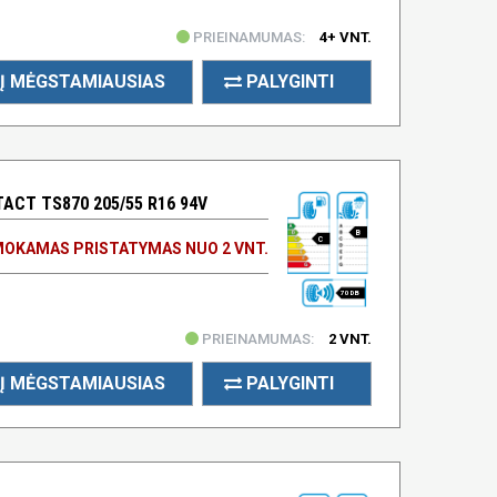
PRIEINAMUMAS:
4+ VNT.
Į MĖGSTAMIAUSIAS
PALYGINTI
CT TS870 205/55 R16 94V
B
C
OKAMAS PRISTATYMAS NUO 2 VNT.
70 DB
PRIEINAMUMAS:
2 VNT.
Į MĖGSTAMIAUSIAS
PALYGINTI