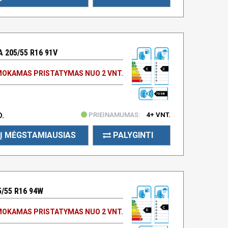
 205/55 R16 91V
C
C
OKAMAS PRISTATYMAS NUO 2 VNT.
70 DB
PRIEINAMUMAS:
4+ VNT.
D.
Į MĖGSTAMIAUSIAS
PALYGINTI
/55 R16 94W
C
OKAMAS PRISTATYMAS NUO 2 VNT.
D