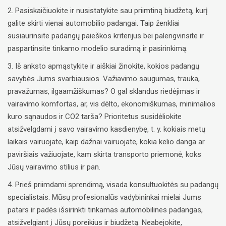
2. Pasiskaičiuokite ir nusistatykite sau priimtiną biudžetą, kurį
galite skirti vienai automobilio padangai. Taip ženkliai
susiaurinsite padangų paieškos kriterijus bei palengvinsite ir
paspartinsite tinkamo modelio suradimą ir pasirinkimą.
3. Iš anksto apmąstykite ir aiškiai žinokite, kokios padangų
savybės Jums svarbiausios. Važiavimo saugumas, trauka,
pravažumas, ilgaamžiškumas? O gal sklandus riedėjimas ir
vairavimo komfortas, ar, vis dėlto, ekonomiškumas, minimalios
kuro sąnaudos ir CO2 tarša? Prioritetus susidėliokite
atsižvelgdami į savo vairavimo kasdienybę, t. y. kokiais metų
laikais vairuojate, kaip dažnai vairuojate, kokia kelio danga ar
paviršiais važiuojate, kam skirta transporto priemonė, koks
Jūsų vairavimo stilius ir pan.
4. Prieš priimdami sprendimą, visada konsultuokitės su padangų
specialistais. Mūsų profesionalūs vadybininkai mielai Jums
patars ir padės išsirinkti tinkamas automobilines padangas,
atsižvelgiant į Jūsų poreikius ir biudžetą. Neabejokite,