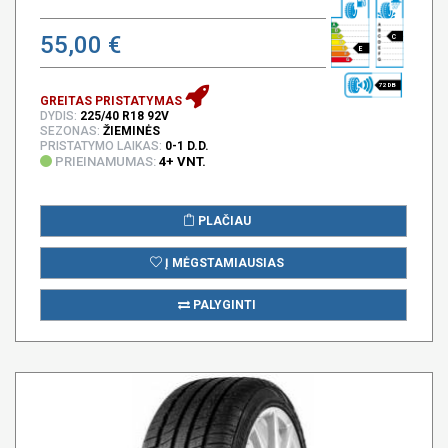
55,00 €
C
E
72 DB
GREITAS PRISTATYMAS
DYDIS:
225/40 R18 92V
SEZONAS:
ŽIEMINĖS
PRISTATYMO LAIKAS:
0-1 D.D.
PRIEINAMUMAS:
4+ VNT.
PLAČIAU
Į MĖGSTAMIAUSIAS
PALYGINTI