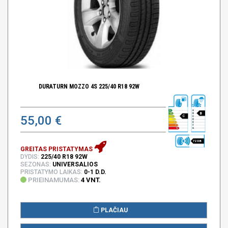
DURATURN MOZZO 4S 225/40 R18 92W
B
55,00 €
C
72 DB
GREITAS PRISTATYMAS
DYDIS:
225/40 R18 92W
SEZONAS:
UNIVERSALIOS
PRISTATYMO LAIKAS:
0-1 D.D.
PRIEINAMUMAS:
4 VNT.
PLAČIAU