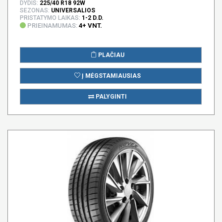
DYDIS:
225/40 R18 92W
SEZONAS:
UNIVERSALIOS
PRISTATYMO LAIKAS:
1-2 D.D.
PRIEINAMUMAS:
4+ VNT.
PLAČIAU
Į MĖGSTAMIAUSIAS
PALYGINTI