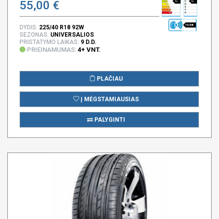
55,00 €
C
C
70 DB
DYDIS:
225/40 R18 92W
SEZONAS:
UNIVERSALIOS
PRISTATYMO LAIKAS:
9 D.D.
PRIEINAMUMAS:
4+ VNT.
PLAČIAU
Į MĖGSTAMIAUSIAS
PALYGINTI