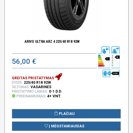
ARIVO ULTRA ARZ 4 225/40 R18 92W
B
56,00 €
C
70 DB
GREITAS PRISTATYMAS
DYDIS:
225/40 R18 92W
SEZONAS:
VASARINĖS
PRISTATYMO LAIKAS:
0-1 D.D.
PRIEINAMUMAS:
4+ VNT.
PLAČIAU
Į MĖGSTAMIAUSIAS