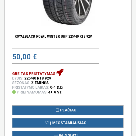
ROYALBLACK ROYAL WINTER UHP 225/40 R18 92V
50,00 €
GREITAS PRISTATYMAS
DYDIS:
225/40 R18 92V
SEZONAS:
ŽIEMINĖS
PRISTATYMO LAIKAS:
0-1 D.D.
PRIEINAMUMAS:
4+ VNT.
PLAČIAU
Į MĖGSTAMIAUSIAS
PALYGINTI