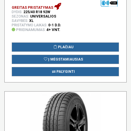
71 DB
GREITAS PRISTATYMAS
DYDIS:
225/40 R18 92W
SEZONAS:
UNIVERSALIOS
SAVYBĖS:
XL
PRISTATYMO LAIKAS:
0-1 D.D.
PRIEINAMUMAS:
4+ VNT.
PLAČIAU
Į MĖGSTAMIAUSIAS
PALYGINTI