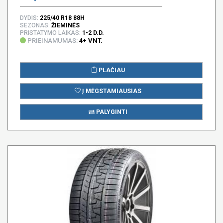
DYDIS:
225/40 R18 88H
SEZONAS:
ŽIEMINĖS
PRISTATYMO LAIKAS:
1-2 D.D.
PRIEINAMUMAS:
4+ VNT.
PLAČIAU
Į MĖGSTAMIAUSIAS
PALYGINTI