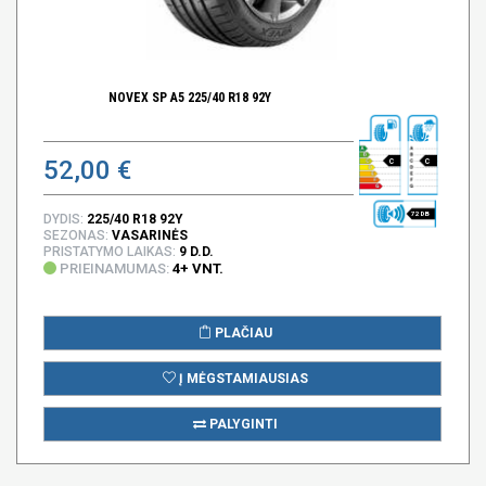
NOVEX SP A5 225/40 R18 92Y
52,00 €
C
C
72 DB
DYDIS:
225/40 R18 92Y
SEZONAS:
VASARINĖS
PRISTATYMO LAIKAS:
9 D.D.
PRIEINAMUMAS:
4+ VNT.
PLAČIAU
Į MĖGSTAMIAUSIAS
PALYGINTI