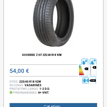
GOODRIDE Z107 225/40 R18 92W
B
54,00 €
C
72 DB
DYDIS:
225/40 R18 92W
SEZONAS:
VASARINĖS
PRISTATYMO LAIKAS:
1-2 D.D.
PRIEINAMUMAS:
4+ VNT.
PLAČIAU