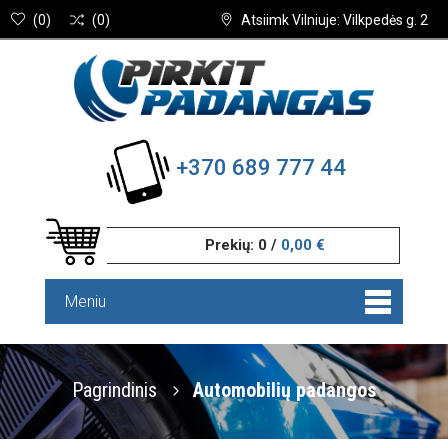
(
0
)
(
0
)
Atsiimk Vilniuje: Vilkpedės g. 2
+370 689 777 44
Prekių:
0
/
0,00 €
Meniu
Pagrindinis
Automobilių padangos