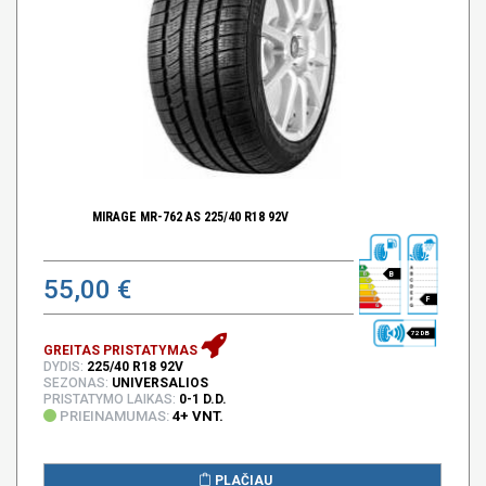
MIRAGE MR-762 AS 225/40 R18 92V
B
55,00 €
F
72 DB
GREITAS PRISTATYMAS
DYDIS:
225/40 R18 92V
SEZONAS:
UNIVERSALIOS
PRISTATYMO LAIKAS:
0-1 D.D.
PRIEINAMUMAS:
4+ VNT.
PLAČIAU