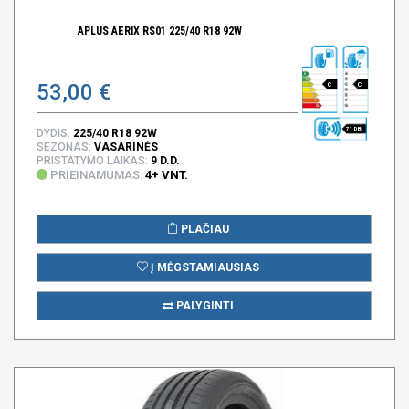
APLUS AERIX RS01 225/40 R18 92W
53,00 €
C
C
71 DB
DYDIS:
225/40 R18 92W
SEZONAS:
VASARINĖS
PRISTATYMO LAIKAS:
9 D.D.
PRIEINAMUMAS:
4+ VNT.
PLAČIAU
Į MĖGSTAMIAUSIAS
PALYGINTI