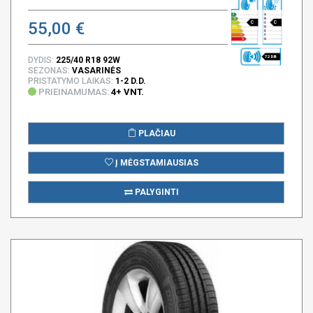
55,00 €
C
C
72 DB
DYDIS:
225/40 R18 92W
SEZONAS:
VASARINĖS
PRISTATYMO LAIKAS:
1-2 D.D.
PRIEINAMUMAS:
4+ VNT.
PLAČIAU
Į MĖGSTAMIAUSIAS
PALYGINTI