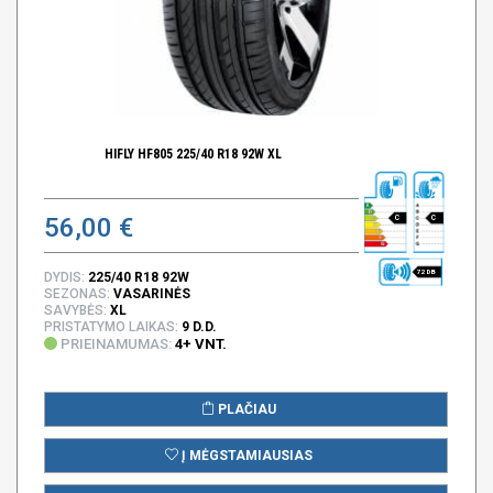
HIFLY HF805 225/40 R18 92W XL
56,00 €
C
C
72 DB
DYDIS:
225/40 R18 92W
SEZONAS:
VASARINĖS
SAVYBĖS:
XL
PRISTATYMO LAIKAS:
9 D.D.
PRIEINAMUMAS:
4+ VNT.
PLAČIAU
Į MĖGSTAMIAUSIAS