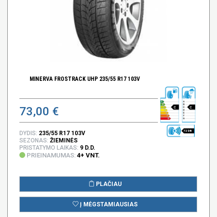
MINERVA FROSTRACK UHP 235/55 R17 103V
73,00 €
C
C
72 DB
DYDIS:
235/55 R17 103V
SEZONAS:
ŽIEMINĖS
PRISTATYMO LAIKAS:
9 D.D.
PRIEINAMUMAS:
4+ VNT.
PLAČIAU
Į MĖGSTAMIAUSIAS