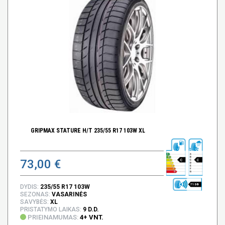
GRIPMAX STATURE H/T 235/55 R17 103W XL
73,00 €
C
C
71 DB
DYDIS:
235/55 R17 103W
SEZONAS:
VASARINĖS
SAVYBĖS:
XL
PRISTATYMO LAIKAS:
9 D.D.
PRIEINAMUMAS:
4+ VNT.