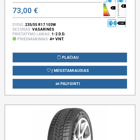
B
73,00 €
C
72 DB
DYDIS:
235/55 R17 103W
SEZONAS:
VASARINĖS
PRISTATYMO LAIKAS:
1-2 D.D.
PRIEINAMUMAS:
4+ VNT.
PLAČIAU
Į MĖGSTAMIAUSIAS
PALYGINTI