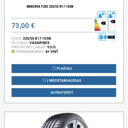
MINERVA F205 235/55 R17 103W
B
73,00 €
C
71 DB
DYDIS:
235/55 R17 103W
SEZONAS:
VASARINĖS
PRISTATYMO LAIKAS:
9 D.D.
PRIEINAMUMAS:
4+ VNT.
PLAČIAU
Į MĖGSTAMIAUSIAS
PALYGINTI