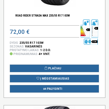
ROAD RIDER STRADA MAX 235/55 R17 103W
B
72,00 €
C
71 DB
DYDIS:
235/55 R17 103W
SEZONAS:
VASARINĖS
PRISTATYMO LAIKAS:
1-2 D.D.
PRIEINAMUMAS:
4+ VNT.
PLAČIAU
Į MĖGSTAMIAUSIAS
PALYGINTI