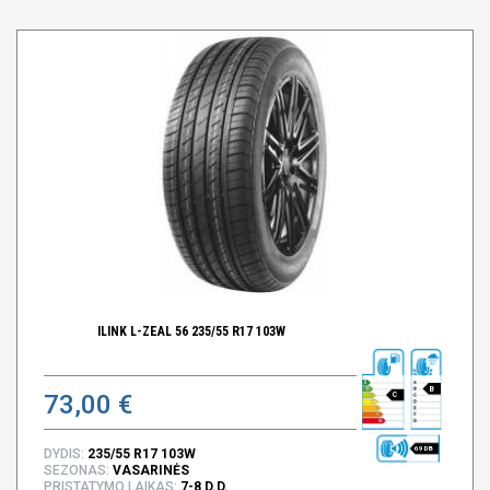
ILINK L-ZEAL 56 235/55 R17 103W
B
73,00 €
C
69 DB
DYDIS:
235/55 R17 103W
SEZONAS:
VASARINĖS
PRISTATYMO LAIKAS:
7-8 D.D.