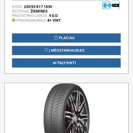
72 DB
DYDIS:
235/55 R17 103V
SEZONAS:
ŽIEMINĖS
PRISTATYMO LAIKAS:
9 D.D.
PRIEINAMUMAS:
4+ VNT.
PLAČIAU
Į MĖGSTAMIAUSIAS
PALYGINTI