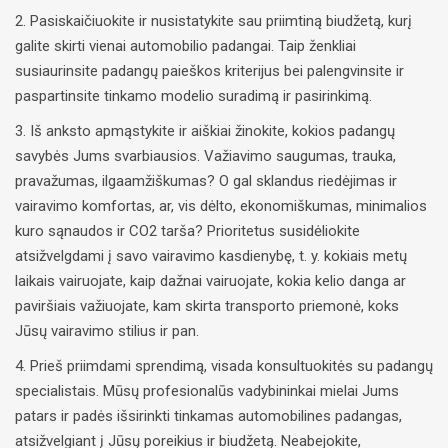
2. Pasiskaičiuokite ir nusistatykite sau priimtiną biudžetą, kurį
galite skirti vienai automobilio padangai. Taip ženkliai
susiaurinsite padangų paieškos kriterijus bei palengvinsite ir
paspartinsite tinkamo modelio suradimą ir pasirinkimą.
3. Iš anksto apmąstykite ir aiškiai žinokite, kokios padangų
savybės Jums svarbiausios. Važiavimo saugumas, trauka,
pravažumas, ilgaamžiškumas? O gal sklandus riedėjimas ir
vairavimo komfortas, ar, vis dėlto, ekonomiškumas, minimalios
kuro sąnaudos ir CO2 tarša? Prioritetus susidėliokite
atsižvelgdami į savo vairavimo kasdienybę, t. y. kokiais metų
laikais vairuojate, kaip dažnai vairuojate, kokia kelio danga ar
paviršiais važiuojate, kam skirta transporto priemonė, koks
Jūsų vairavimo stilius ir pan.
4. Prieš priimdami sprendimą, visada konsultuokitės su padangų
specialistais. Mūsų profesionalūs vadybininkai mielai Jums
patars ir padės išsirinkti tinkamas automobilines padangas,
atsižvelgiant į Jūsų poreikius ir biudžetą. Neabejokite,