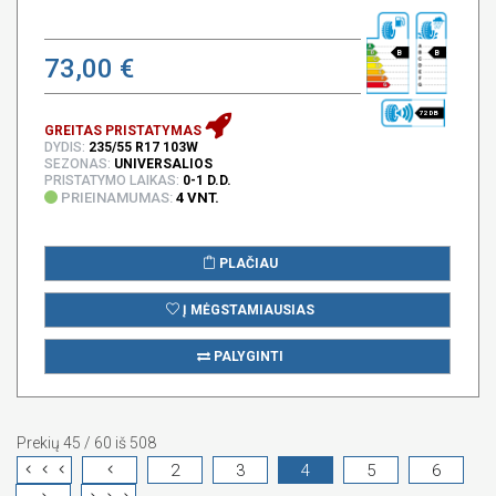
B
B
73,00 €
72 DB
GREITAS PRISTATYMAS
DYDIS:
235/55 R17 103W
SEZONAS:
UNIVERSALIOS
PRISTATYMO LAIKAS:
0-1 D.D.
PRIEINAMUMAS:
4 VNT.
PLAČIAU
Į MĖGSTAMIAUSIAS
PALYGINTI
Prekių 45 / 60 iš 508
2
3
4
5
6