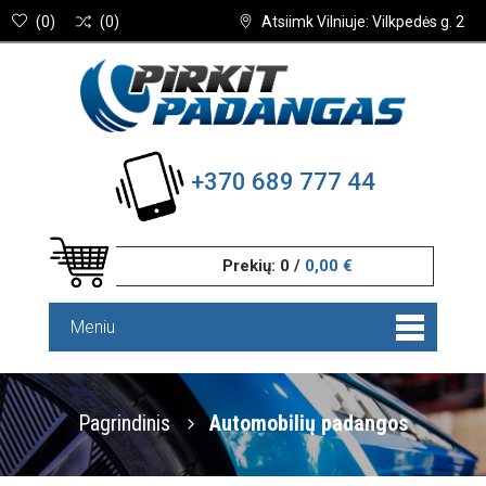
(
0
)
(
0
)
Atsiimk Vilniuje: Vilkpedės g. 2
+370 689 777 44
Prekių:
0
/
0,00 €
Meniu
Pagrindinis
Automobilių padangos