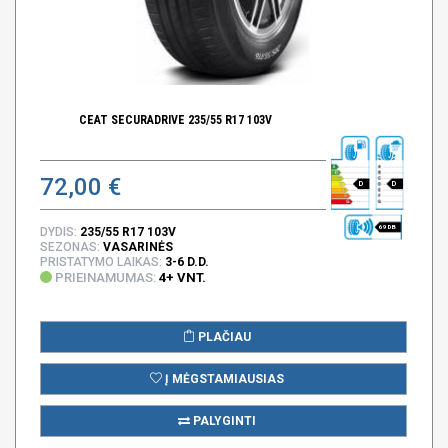
CEAT SECURADRIVE 235/55 R17 103V
72,00 €
D
D
69 DB
DYDIS:
235/55 R17 103V
SEZONAS:
VASARINĖS
PRISTATYMO LAIKAS:
3-6 D.D.
PRIEINAMUMAS:
4+ VNT.
PLAČIAU
Į MĖGSTAMIAUSIAS
PALYGINTI