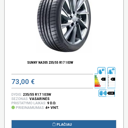
SUNNY NA305 235/55 R17 103W
73,00 €
C
C
72 DB
DYDIS:
235/55 R17 103W
SEZONAS:
VASARINĖS
PRISTATYMO LAIKAS:
9 D.D.
PRIEINAMUMAS:
4+ VNT.
PLAČIAU