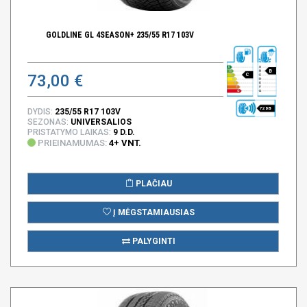
GOLDLINE GL 4SEASON+ 235/55 R17 103V
B
73,00 €
C
72 DB
DYDIS:
235/55 R17 103V
SEZONAS:
UNIVERSALIOS
PRISTATYMO LAIKAS:
9 D.D.
PRIEINAMUMAS:
4+ VNT.
PLAČIAU
Į MĖGSTAMIAUSIAS
PALYGINTI