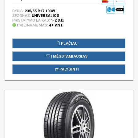
72 DB
DYDIS:
235/55 R17 103W
SEZONAS:
UNIVERSALIOS
PRISTATYMO LAIKAS:
1-2 D.D.
PRIEINAMUMAS:
4+ VNT.
PLAČIAU
Į MĖGSTAMIAUSIAS
PALYGINTI