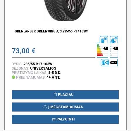
GRENLANDER GREENWING A/S 235/55 R17 103W
73,00 €
C
C
71 DB
DYDIS:
235/55 R17 103W
SEZONAS:
UNIVERSALIOS
PRISTATYMO LAIKAS:
4-5 D.D.
PRIEINAMUMAS:
4+ VNT.
PLAČIAU
Į MĖGSTAMIAUSIAS
PALYGINTI