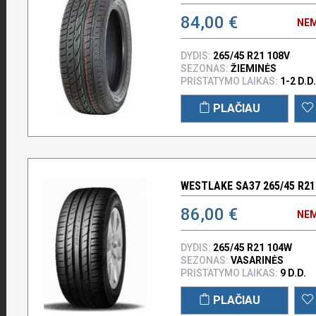
84,00 €
NEM
DYDIS:
265/45 R21 108V
SEZONAS:
ŽIEMINĖS
PRISTATYMO LAIKAS:
1-2 D.D.
PLAČIAU
WESTLAKE SA37 265/45 R21
86,00 €
NEM
DYDIS:
265/45 R21 104W
SEZONAS:
VASARINĖS
PRISTATYMO LAIKAS:
9 D.D.
PLAČIAU