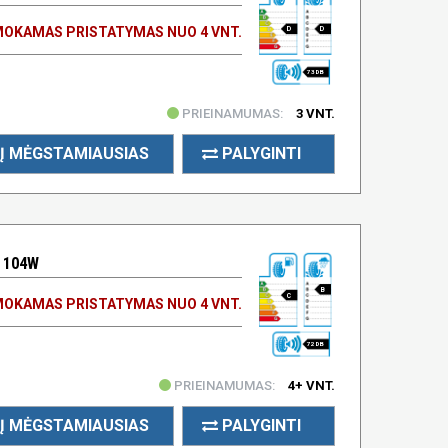
OKAMAS PRISTATYMAS NUO 4 VNT.
D
D
73 DB
PRIEINAMUMAS:
3 VNT.
Į MĖGSTAMIAUSIAS
PALYGINTI
 104W
B
C
OKAMAS PRISTATYMAS NUO 4 VNT.
72 DB
PRIEINAMUMAS:
4+ VNT.
Į MĖGSTAMIAUSIAS
PALYGINTI