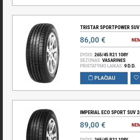
TRISTAR SPORTPOWER SUV 2
86,00 €
NEM
DYDIS:
265/45 R21 108Y
SEZONAS:
VASARINĖS
PRISTATYMO LAIKAS:
9 D.D.
PLAČIAU
IMPERIAL ECO SPORT SUV 2
89,00 €
NEM
DYDIS:
265/45 R21 108Y