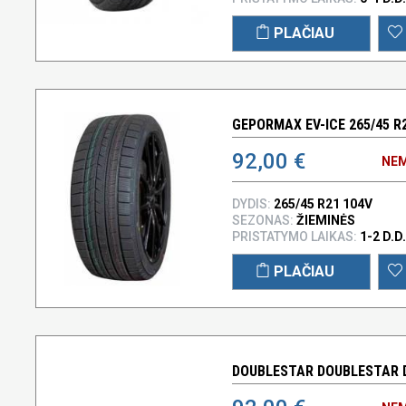
PLAČIAU
GEPORMAX EV-ICE 265/45 R
92,00 €
NEM
DYDIS:
265/45 R21 104V
SEZONAS:
ŽIEMINĖS
PRISTATYMO LAIKAS:
1-2 D.D.
PLAČIAU
DOUBLESTAR DOUBLESTAR D