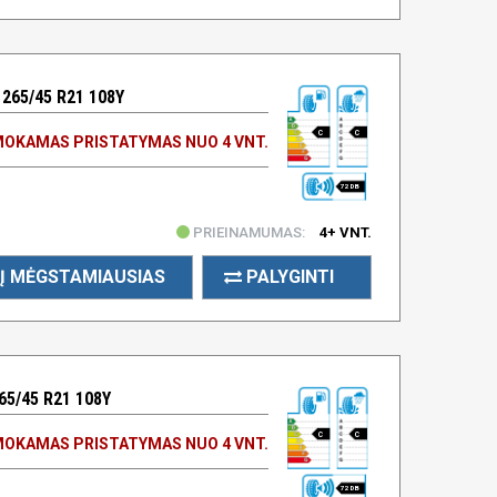
65/45 R21 108Y
C
C
OKAMAS PRISTATYMAS NUO 4 VNT.
72 DB
PRIEINAMUMAS:
4+ VNT.
Į MĖGSTAMIAUSIAS
PALYGINTI
65/45 R21 108Y
C
C
OKAMAS PRISTATYMAS NUO 4 VNT.
72 DB