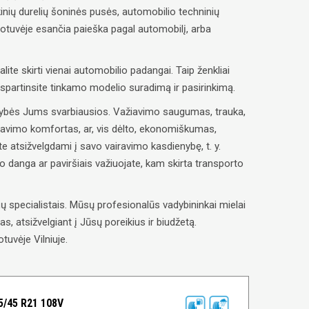
inių durelių šoninės pusės, automobilio techninių
uotuvėje esančia paieška pagal automobilį, arba
alite skirti vienai automobilio padangai. Taip ženkliai
paspartinsite tinkamo modelio suradimą ir pasirinkimą.
savybės Jums svarbiausios. Važiavimo saugumas, trauka,
ravimo komfortas, ar, vis dėlto, ekonomiškumas,
e atsižvelgdami į savo vairavimo kasdienybę, t. y.
lio danga ar paviršiais važiuojate, kam skirta transporto
 specialistais. Mūsų profesionalūs vadybininkai mielai
, atsižvelgiant į Jūsų poreikius ir biudžetą.
tuvėje Vilniuje.
/45 R21 108V