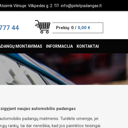
Atsiimk Vilniuje: Vilkpedės g. 2
info@pirkitpadangas.lt
777 44
Prekių:
0
/
0,00 €
ADANGŲ MONTAVIMAS
INFORMACIJA
KONTAKTAI
 įsigyjant naujas automobilio padangas
ų automobilio padangų matmenis. Turėkite omenyje, jei
ų rankų, tai dar nereiškia, kad jos parinktos teisingai.