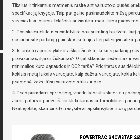
Tikslius ir tinkamus matmenis rasite ant vairuotojo pusės priek
specifikacijų knygoje. Taip pat galite pasinaudokite mūsų pard
susisiekti su mumis telefonu ar žinute ir mes Jums padėsime.
2. Pasiskaičiuokite ir nusistatykite sau priimtiną biudžetą, kurį g
susiaurinsite padangų paieškos kriterijus bei palengvinsite ir 
3. Iš anksto apmąstykite ir aiškiai žinokite, kokios padangų 
pravažumas, ilgaamžiškumas? O gal sklandus riedėjimas ir vai
minimalios kuro sąnaudos ir CO2 tarša? Prioritetus susidėliokit
kokiais metų laikais vairuojate, kaip dažnai vairuojate, kokia ke
priemonė, koks Jūsų vairavimo stilius ir pan.
4. Prieš priimdami sprendimą, visada konsultuokitės su padangų
Jums patars ir padės išsirinkti tinkamas automobilines padangas
Neabejokite, skambinkite, rašykite ar apsilankykite mūsų parduo
POWERTRAC SNOWSTAR 265