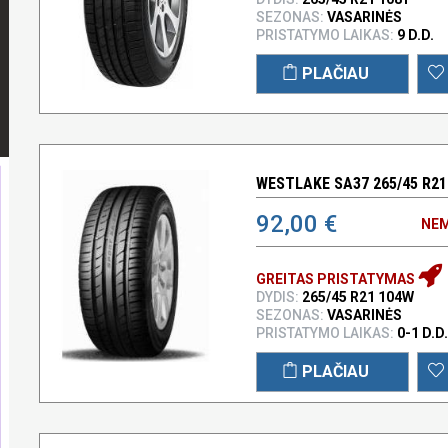
SEZONAS:
VASARINĖS
PRISTATYMO LAIKAS:
9 D.D.
PLAČIAU
WESTLAKE SA37 265/45 R21
92,00 €
NEM
GREITAS PRISTATYMAS
DYDIS:
265/45 R21 104W
SEZONAS:
VASARINĖS
PRISTATYMO LAIKAS:
0-1 D.D.
PLAČIAU