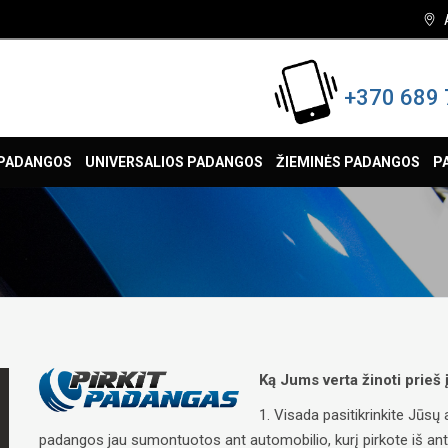
+370 689 
 PADANGOS
UNIVERSALIOS PADANGOS
ŽIEMINĖS PADANGOS
P
Ką Jums verta žinoti prieš
1. Visada pasitikrinkite Jūs
padangos jau sumontuotos ant automobilio, kurį pirkote iš antrųj