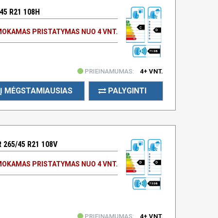
45 R21 108H
C
OKAMAS PRISTATYMAS NUO 4 VNT.
D
71 DB
PRIEINAMUMAS:
4+ VNT.
Į MĖGSTAMIAUSIAS
PALYGINTI
265/45 R21 108V
OKAMAS PRISTATYMAS NUO 4 VNT.
D
D
73 DB
PRIEINAMUMAS:
4+ VNT.