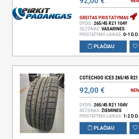
92,00 €
NEM
GREITAS PRISTATYMAS
DYDIS:
265/45 R21 104Y
SEZONAS:
VASARINĖS
PRISTATYMO LAIKAS:
0-1 D.D.
PLAČIAU
COTECHOO ICE3 265/45 R21
92,00 €
NEM
DYDIS:
265/45 R21 104V
SEZONAS:
ŽIEMINĖS
PRISTATYMO LAIKAS:
1-2 D.D.
PLAČIAU