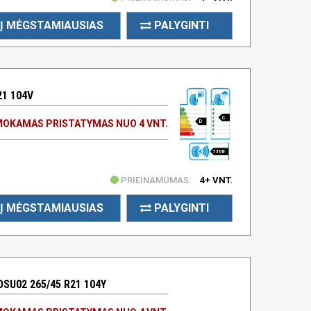
Į MĖGSTAMIAUSIAS
PALYGINTI
21 104V
C
OKAMAS PRISTATYMAS NUO 4 VNT.
D
73 DB
PRIEINAMUMAS:
4+ VNT.
Į MĖGSTAMIAUSIAS
PALYGINTI
SU02 265/45 R21 104Y