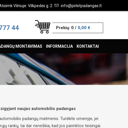
Atsiimk Vilniuje: Vilkpedės g. 2
info@pirkitpadangas.lt
777 44
Prekių:
0
/
0,00 €
ADANGŲ MONTAVIMAS
INFORMACIJA
KONTAKTAI
 įsigyjant naujas automobilio padangas
ų automobilio padangų matmenis. Turėkite omenyje, jei
ų rankų, tai dar nereiškia, kad jos parinktos teisingai.