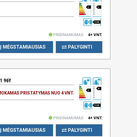
C
C
70 DB
PRIEINAMUMAS:
4+ VNT.
Į MĖGSTAMIAUSIAS
PALYGINTI
1 96Y
B
C
OKAMAS PRISTATYMAS NUO 4 VNT.
70 DB
PRIEINAMUMAS:
4+ VNT.
Į MĖGSTAMIAUSIAS
PALYGINTI