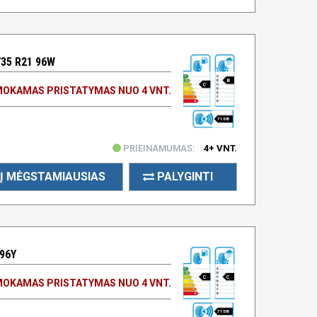
35 R21 96W
B
C
OKAMAS PRISTATYMAS NUO 4 VNT.
71 DB
PRIEINAMUMAS:
4+ VNT.
Į MĖGSTAMIAUSIAS
PALYGINTI
96Y
C
C
OKAMAS PRISTATYMAS NUO 4 VNT.
71 DB