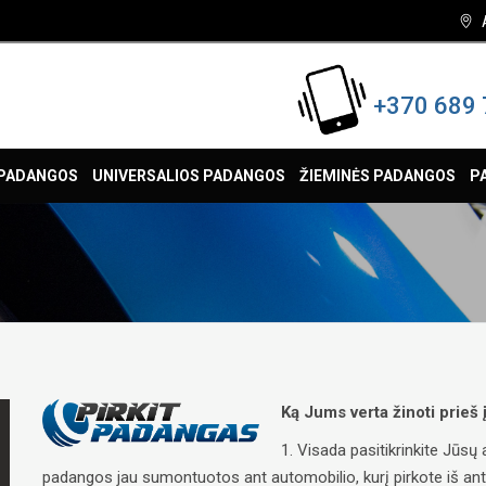
+370 689 
 PADANGOS
UNIVERSALIOS PADANGOS
ŽIEMINĖS PADANGOS
P
Ką Jums verta žinoti prieš
1. Visada pasitikrinkite Jūs
padangos jau sumontuotos ant automobilio, kurį pirkote iš antrųj