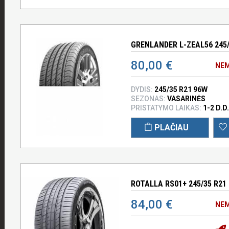
GRENLANDER L-ZEAL56 245/
80,00 €
NEM
DYDIS:
245/35 R21 96W
SEZONAS:
VASARINĖS
PRISTATYMO LAIKAS:
1-2 D.D.
PLAČIAU
ROTALLA RS01+ 245/35 R21 
84,00 €
NEM