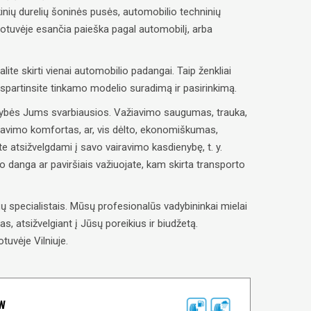
inių durelių šoninės pusės, automobilio techninių
uotuvėje esančia paieška pagal automobilį, arba
alite skirti vienai automobilio padangai. Taip ženkliai
paspartinsite tinkamo modelio suradimą ir pasirinkimą.
savybės Jums svarbiausios. Važiavimo saugumas, trauka,
ravimo komfortas, ar, vis dėlto, ekonomiškumas,
e atsižvelgdami į savo vairavimo kasdienybę, t. y.
lio danga ar paviršiais važiuojate, kam skirta transporto
 specialistais. Mūsų profesionalūs vadybininkai mielai
, atsižvelgiant į Jūsų poreikius ir biudžetą.
tuvėje Vilniuje.
6W