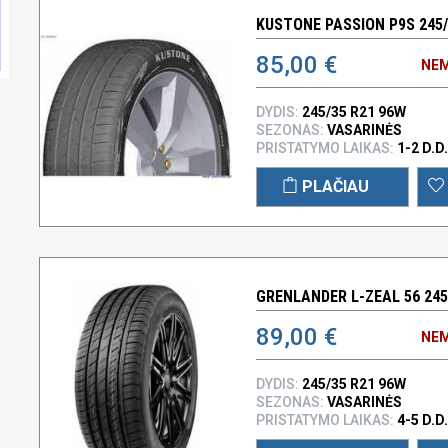
KUSTONE PASSION P9S 245/
85,00 €
NEM
DYDIS:
245/35 R21 96W
SEZONAS:
VASARINĖS
PRISTATYMO LAIKAS:
1-2 D.D.
PLAČIAU
GRENLANDER L-ZEAL 56 245
89,00 €
NEM
DYDIS:
245/35 R21 96W
SEZONAS:
VASARINĖS
PRISTATYMO LAIKAS:
4-5 D.D.