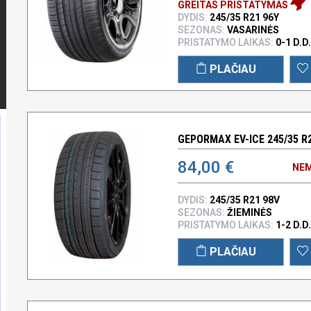
GREITAS PRISTATYMAS
DYDIS:
245/35 R21 96Y
SEZONAS:
VASARINĖS
PRISTATYMO LAIKAS:
0-1 D.D.
PLAČIAU
GEPORMAX EV-ICE 245/35 R
84,00 €
NEM
DYDIS:
245/35 R21 98V
SEZONAS:
ŽIEMINĖS
PRISTATYMO LAIKAS:
1-2 D.D.
PLAČIAU