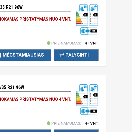
35 R21 96W
B
B
OKAMAS PRISTATYMAS NUO 4 VNT.
73 DB
PRIEINAMUMAS:
4+ VNT.
Į MĖGSTAMIAUSIAS
PALYGINTI
/35 R21 96W
B
C
OKAMAS PRISTATYMAS NUO 4 VNT.
71 DB
PRIEINAMUMAS:
4+ VNT.