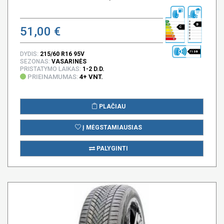
B
51,00 €
C
71 DB
DYDIS:
215/60 R16 95V
SEZONAS:
VASARINĖS
PRISTATYMO LAIKAS:
1-2 D.D.
PRIEINAMUMAS:
4+ VNT.
PLAČIAU
Į MĖGSTAMIAUSIAS
PALYGINTI