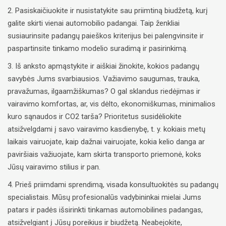
2. Pasiskaičiuokite ir nusistatykite sau priimtiną biudžetą, kurį
galite skirti vienai automobilio padangai. Taip ženkliai
susiaurinsite padangų paieškos kriterijus bei palengvinsite ir
paspartinsite tinkamo modelio suradimą ir pasirinkimą.
3. Iš anksto apmąstykite ir aiškiai žinokite, kokios padangų
savybės Jums svarbiausios. Važiavimo saugumas, trauka,
pravažumas, ilgaamžiškumas? O gal sklandus riedėjimas ir
vairavimo komfortas, ar, vis dėlto, ekonomiškumas, minimalios
kuro sąnaudos ir CO2 tarša? Prioritetus susidėliokite
atsižvelgdami į savo vairavimo kasdienybę, t. y. kokiais metų
laikais vairuojate, kaip dažnai vairuojate, kokia kelio danga ar
paviršiais važiuojate, kam skirta transporto priemonė, koks
Jūsų vairavimo stilius ir pan.
4. Prieš priimdami sprendimą, visada konsultuokitės su padangų
specialistais. Mūsų profesionalūs vadybininkai mielai Jums
patars ir padės išsirinkti tinkamas automobilines padangas,
atsižvelgiant į Jūsų poreikius ir biudžetą. Neabejokite,