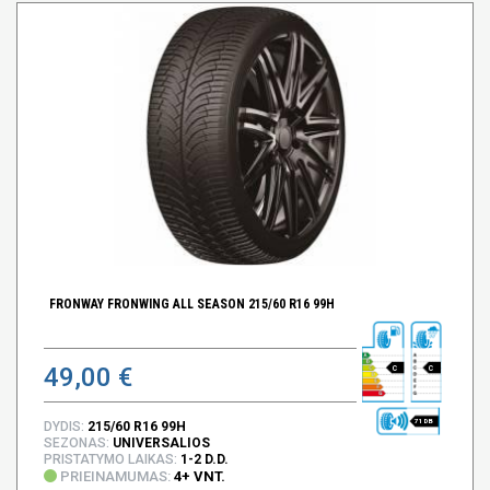
FRONWAY FRONWING ALL SEASON 215/60 R16 99H
49,00 €
C
C
71 DB
DYDIS:
215/60 R16 99H
SEZONAS:
UNIVERSALIOS
PRISTATYMO LAIKAS:
1-2 D.D.
PRIEINAMUMAS:
4+ VNT.