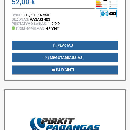
52,00 €
71 DB
DYDIS:
215/60 R16 95H
SEZONAS:
VASARINĖS
PRISTATYMO LAIKAS:
1-2 D.D.
PRIEINAMUMAS:
4+ VNT.
PLAČIAU
Į MĖGSTAMIAUSIAS
PALYGINTI