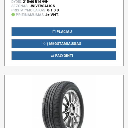
DYDIS:
215/60 R16 99H
SEZONAS:
UNIVERSALIOS
PRISTATYMO LAIKAS:
0-1 D.D.
PRIEINAMUMAS:
4+ VNT.
PLAČIAU
Į MĖGSTAMIAUSIAS
PALYGINTI