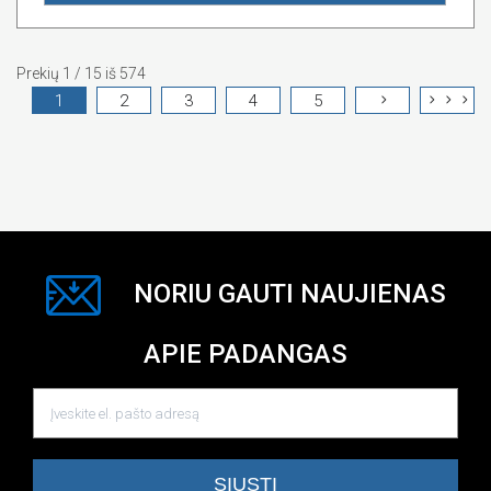
Prekių 1 / 15 iš 574
1
2
3
4
5
NORIU GAUTI NAUJIENAS
APIE PADANGAS