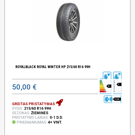
ROYALBLACK ROYAL WINTER HP 215/60 R16 99H
50,00 €
C
D
72 DB
GREITAS PRISTATYMAS
DYDIS:
215/60 R16 99H
SEZONAS:
ŽIEMINĖS
PRISTATYMO LAIKAS:
0-1 D.D.
PRIEINAMUMAS:
4+ VNT.