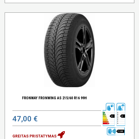
FRONWAY FRONWING AS 215/60 R16 99H
47,00 €
C
C
71 DB
GREITAS PRISTATYMAS