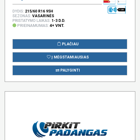
71 DB
DYDIS:
215/60 R16 95H
SEZONAS:
VASARINĖS
PRISTATYMO LAIKAS:
1-3 D.D.
PRIEINAMUMAS:
4+ VNT.
PLAČIAU
Į MĖGSTAMIAUSIAS
PALYGINTI