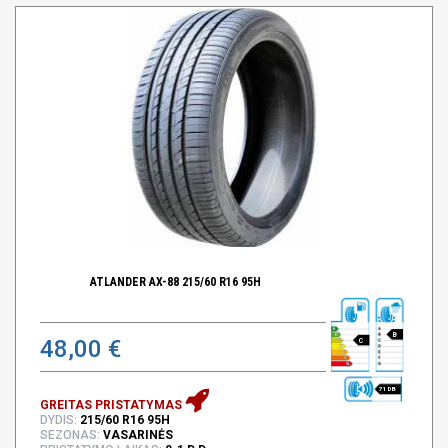
ATLANDER AX-88 215/60 R16 95H
B
48,00 €
C
71 DB
GREITAS PRISTATYMAS
DYDIS:
215/60 R16 95H
SEZONAS:
VASARINĖS