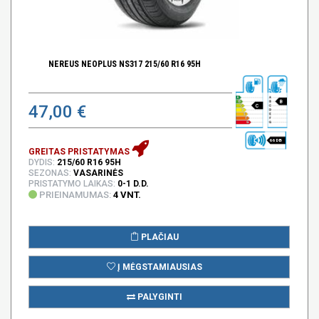
NEREUS NEOPLUS NS317 215/60 R16 95H
B
47,00 €
C
66 DB
GREITAS PRISTATYMAS
DYDIS:
215/60 R16 95H
SEZONAS:
VASARINĖS
PRISTATYMO LAIKAS:
0-1 D.D.
PRIEINAMUMAS:
4 VNT.
PLAČIAU
Į MĖGSTAMIAUSIAS
PALYGINTI