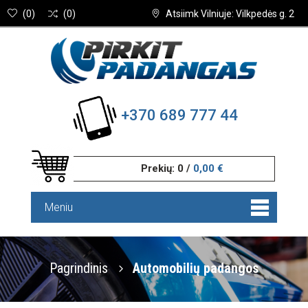
(
0
)
(
0
)
Atsiimk Vilniuje: Vilkpedės g. 2
+370 689 777 44
Prekių:
0
/
0,00 €
Meniu
Pagrindinis
Automobilių padangos