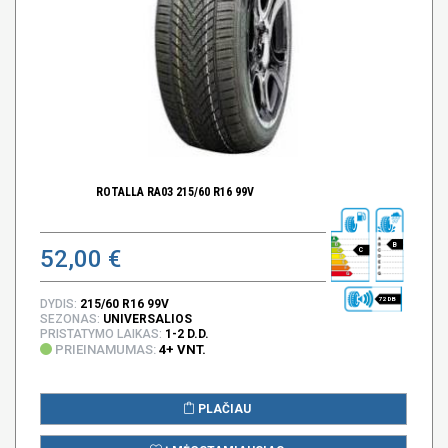
ROTALLA RA03 215/60 R16 99V
B
52,00 €
C
72 DB
DYDIS:
215/60 R16 99V
SEZONAS:
UNIVERSALIOS
PRISTATYMO LAIKAS:
1-2 D.D.
PRIEINAMUMAS:
4+ VNT.
PLAČIAU