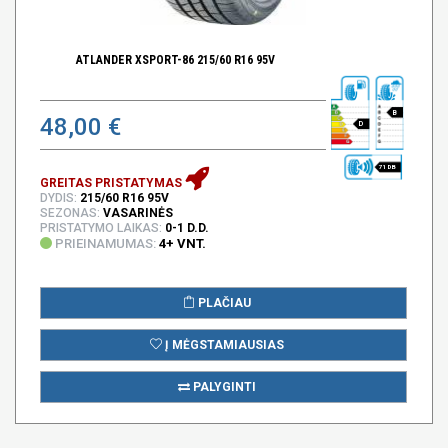
ATLANDER XSPORT-86 215/60 R16 95V
B
48,00 €
D
71 DB
GREITAS PRISTATYMAS
DYDIS:
215/60 R16 95V
SEZONAS:
VASARINĖS
PRISTATYMO LAIKAS:
0-1 D.D.
PRIEINAMUMAS:
4+ VNT.
PLAČIAU
Į MĖGSTAMIAUSIAS
PALYGINTI