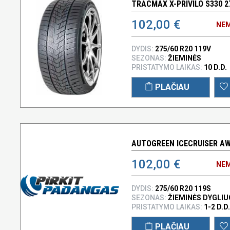
TRACMAX X-PRIVILO S330 2
102,00 €
NEM
DYDIS:
275/60 R20 119V
SEZONAS:
ŽIEMINĖS
PRISTATYMO LAIKAS:
10 D.D.
PLAČIAU
AUTOGREEN ICECRUISER AW0
102,00 €
NEM
DYDIS:
275/60 R20 119S
SEZONAS:
ŽIEMINĖS DYGLI
PRISTATYMO LAIKAS:
1-2 D.D.
PLAČIAU