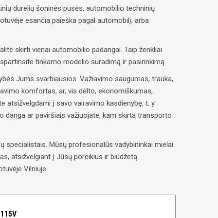
inių durelių šoninės pusės, automobilio techninių
uotuvėje esančia paieška pagal automobilį, arba
alite skirti vienai automobilio padangai. Taip ženkliai
paspartinsite tinkamo modelio suradimą ir pasirinkimą.
savybės Jums svarbiausios. Važiavimo saugumas, trauka,
ravimo komfortas, ar, vis dėlto, ekonomiškumas,
e atsižvelgdami į savo vairavimo kasdienybę, t. y.
lio danga ar paviršiais važiuojate, kam skirta transporto
 specialistais. Mūsų profesionalūs vadybininkai mielai
, atsižvelgiant į Jūsų poreikius ir biudžetą.
tuvėje Vilniuje.
 115V