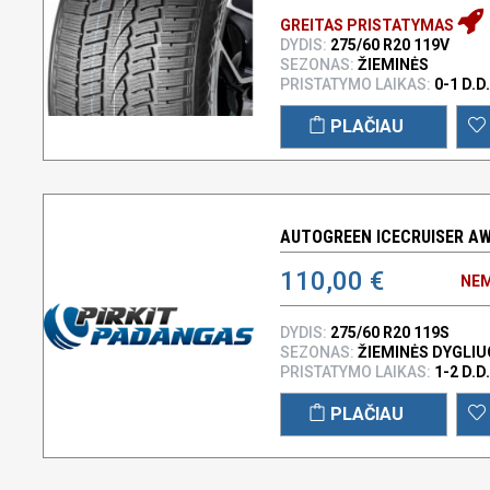
GREITAS PRISTATYMAS
DYDIS:
275/60 R20 119V
SEZONAS:
ŽIEMINĖS
PRISTATYMO LAIKAS:
0-1 D.D.
PLAČIAU
AUTOGREEN ICECRUISER AW0
110,00 €
NEM
DYDIS:
275/60 R20 119S
SEZONAS:
ŽIEMINĖS DYGLI
PRISTATYMO LAIKAS:
1-2 D.D.
PLAČIAU