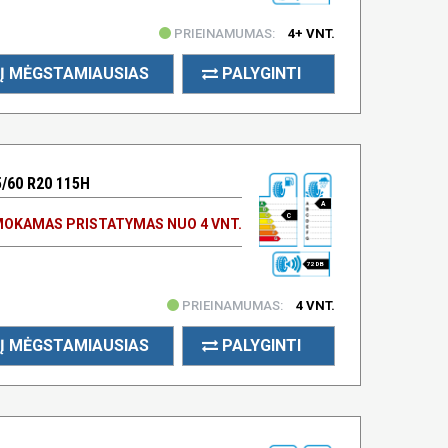
PRIEINAMUMAS:
4+ VNT.
Į MĖGSTAMIAUSIAS
PALYGINTI
/60 R20 115H
A
C
OKAMAS PRISTATYMAS NUO 4 VNT.
72 DB
PRIEINAMUMAS:
4 VNT.
Į MĖGSTAMIAUSIAS
PALYGINTI