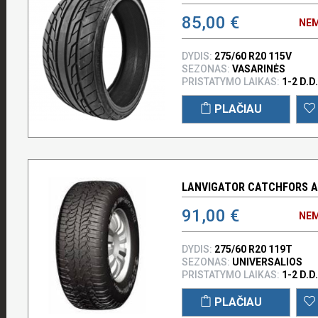
85,00 €
NEM
DYDIS:
275/60 R20 115V
SEZONAS:
VASARINĖS
PRISTATYMO LAIKAS:
1-2 D.D.
PLAČIAU
LANVIGATOR CATCHFORS A/
91,00 €
NEM
DYDIS:
275/60 R20 119T
SEZONAS:
UNIVERSALIOS
PRISTATYMO LAIKAS:
1-2 D.D.
PLAČIAU