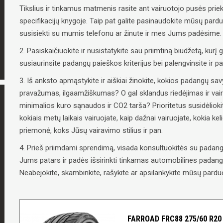
Tikslius ir tinkamus matmenis rasite ant vairuotojo pusės priek
specifikacijų knygoje. Taip pat galite pasinaudokite mūsų pard
susisiekti su mumis telefonu ar žinute ir mes Jums padėsime.
2. Pasiskaičiuokite ir nusistatykite sau priimtiną biudžetą, kurį g
susiaurinsite padangų paieškos kriterijus bei palengvinsite ir 
3. Iš anksto apmąstykite ir aiškiai žinokite, kokios padangų 
pravažumas, ilgaamžiškumas? O gal sklandus riedėjimas ir vai
minimalios kuro sąnaudos ir CO2 tarša? Prioritetus susidėliokit
kokiais metų laikais vairuojate, kaip dažnai vairuojate, kokia ke
priemonė, koks Jūsų vairavimo stilius ir pan.
4. Prieš priimdami sprendimą, visada konsultuokitės su padangų
Jums patars ir padės išsirinkti tinkamas automobilines padangas
Neabejokite, skambinkite, rašykite ar apsilankykite mūsų parduo
FARROAD FRC88 275/60 R20