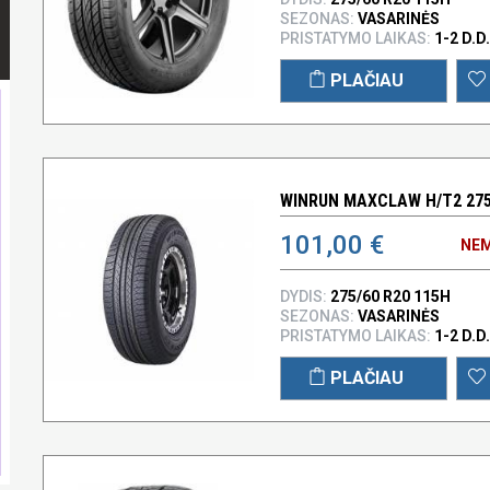
SEZONAS:
VASARINĖS
PRISTATYMO LAIKAS:
1-2 D.D.
PLAČIAU
WINRUN MAXCLAW H/T2 275
101,00 €
NEM
DYDIS:
275/60 R20 115H
SEZONAS:
VASARINĖS
PRISTATYMO LAIKAS:
1-2 D.D.
PLAČIAU