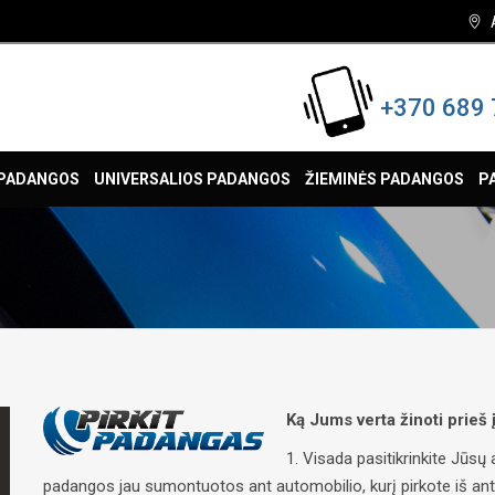
+370 689 
 PADANGOS
UNIVERSALIOS PADANGOS
ŽIEMINĖS PADANGOS
P
Ką Jums verta žinoti prieš
1. Visada pasitikrinkite Jūs
padangos jau sumontuotos ant automobilio, kurį pirkote iš antrųj