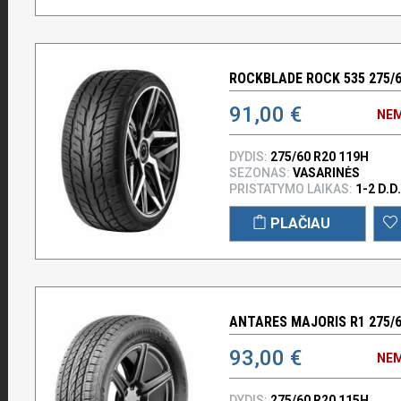
ROCKBLADE ROCK 535 275/6
91,00 €
NEM
DYDIS:
275/60 R20 119H
SEZONAS:
VASARINĖS
PRISTATYMO LAIKAS:
1-2 D.D.
PLAČIAU
ANTARES MAJORIS R1 275/6
93,00 €
NEM
DYDIS:
275/60 R20 115H