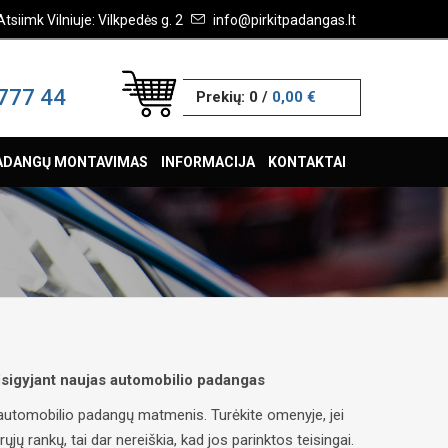
Atsiimk Vilniuje: Vilkpedės g. 2
info@pirkitpadangas.lt
777 44
Prekių:
0
/
0,00 €
ADANGŲ MONTAVIMAS
INFORMACIJA
KONTAKTAI
 įsigyjant naujas automobilio padangas
ų automobilio padangų matmenis. Turėkite omenyje, jei
ų rankų, tai dar nereiškia, kad jos parinktos teisingai.