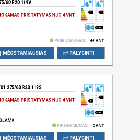
75/60 R20 119V
C
C
OKAMAS PRISTATYMAS NUO 4 VNT.
73 DB
PRIEINAMUMAS:
4+ VNT.
Į MĖGSTAMIAUSIAS
PALYGINTI
1 275/60 R20 119S
C
OKAMAS PRISTATYMAS NUO 4 VNT.
E
73 DB
UOJAMA
PRIEINAMUMAS:
2 VNT.
Į MĖGSTAMIAUSIAS
PALYGINTI