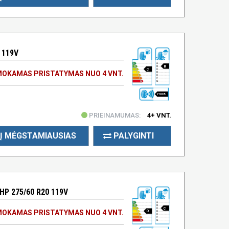
 119V
B
C
OKAMAS PRISTATYMAS NUO 4 VNT.
73 DB
PRIEINAMUMAS:
4+ VNT.
Į MĖGSTAMIAUSIAS
PALYGINTI
P 275/60 R20 119V
C
OKAMAS PRISTATYMAS NUO 4 VNT.
D