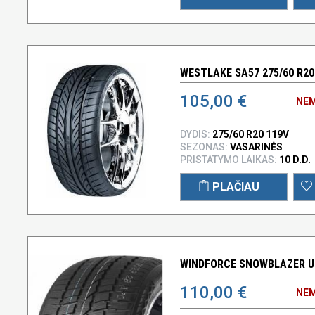
WESTLAKE SA57 275/60 R20
105,00 €
NEM
DYDIS:
275/60 R20 119V
SEZONAS:
VASARINĖS
PRISTATYMO LAIKAS:
10 D.D.
PLAČIAU
WINDFORCE SNOWBLAZER UH
110,00 €
NEM