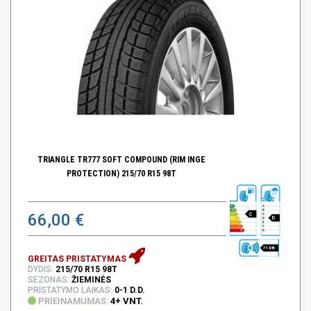
TRIANGLE TR777 SOFT COMPOUND (RIM INGE
PROTECTION) 215/70 R15 98T
66,00 €
C
D
71 DB
GREITAS PRISTATYMAS
DYDIS:
215/70 R15 98T
SEZONAS:
ŽIEMINĖS
PRISTATYMO LAIKAS:
0-1 D.D.
PRIEINAMUMAS:
4+ VNT.