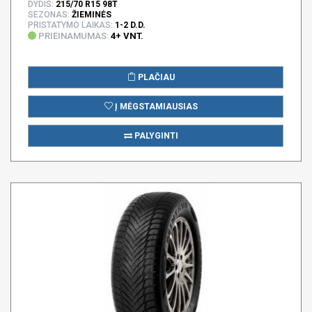
DYDIS:
215/70 R15 98T
SEZONAS:
ŽIEMINĖS
PRISTATYMO LAIKAS:
1-2 D.D.
PRIEINAMUMAS:
4+ VNT.
PLAČIAU
Į MĖGSTAMIAUSIAS
PALYGINTI