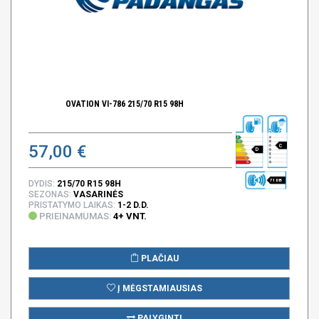
OVATION VI-786 215/70 R15 98H
57,00 €
C
D
71 DB
DYDIS:
215/70 R15 98H
SEZONAS:
VASARINĖS
PRISTATYMO LAIKAS:
1-2 D.D.
PRIEINAMUMAS:
4+ VNT.
PLAČIAU
Į MĖGSTAMIAUSIAS
PALYGINTI