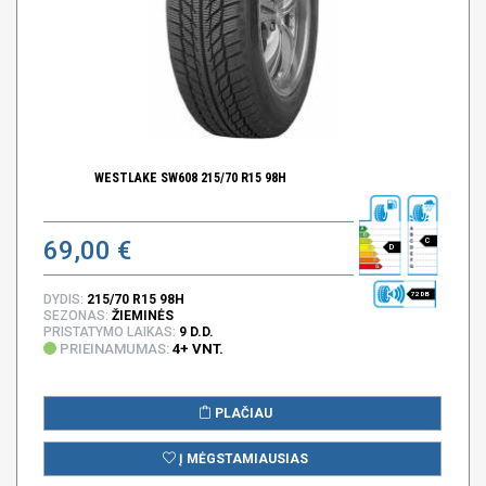
WESTLAKE SW608 215/70 R15 98H
69,00 €
C
D
72 DB
DYDIS:
215/70 R15 98H
SEZONAS:
ŽIEMINĖS
PRISTATYMO LAIKAS:
9 D.D.
PRIEINAMUMAS:
4+ VNT.
PLAČIAU
Į MĖGSTAMIAUSIAS