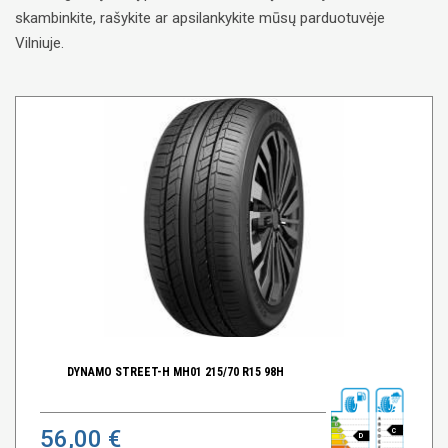
skambinkite, rašykite ar apsilankykite mūsų parduotuvėje
Vilniuje.
DYNAMO STREET-H MH01 215/70 R15 98H
56,00 €
C
D