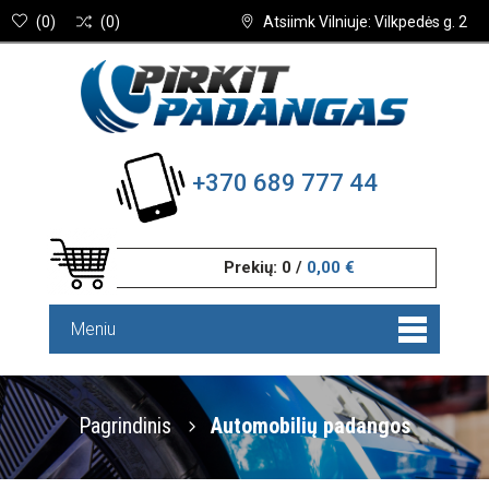
(
0
)
(
0
)
Atsiimk Vilniuje: Vilkpedės g. 2
+370 689 777 44
Prekių:
0
/
0,00 €
Meniu
Pagrindinis
Automobilių padangos