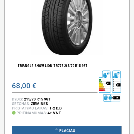
TRIANGLE SNOW LION TR777 215/70 R15 98T
68,00 €
C
D
71 DB
DYDIS:
215/70 R15 98T
SEZONAS:
ŽIEMINĖS
PRISTATYMO LAIKAS:
1-2 D.D.
PRIEINAMUMAS:
4+ VNT.
PLAČIAU