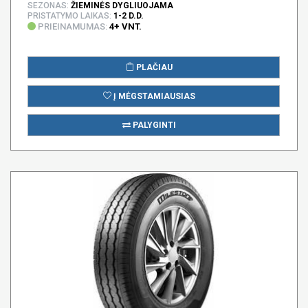
SEZONAS:
ŽIEMINĖS DYGLIUOJAMA
PRISTATYMO LAIKAS:
1-2 D.D.
PRIEINAMUMAS:
4+ VNT.
PLAČIAU
Į MĖGSTAMIAUSIAS
PALYGINTI