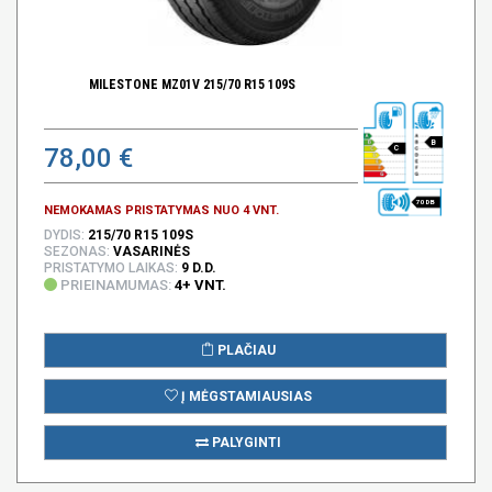
MILESTONE MZ01V 215/70 R15 109S
B
78,00 €
C
70 DB
NEMOKAMAS PRISTATYMAS NUO 4 VNT.
DYDIS:
215/70 R15 109S
SEZONAS:
VASARINĖS
PRISTATYMO LAIKAS:
9 D.D.
PRIEINAMUMAS:
4+ VNT.
PLAČIAU
Į MĖGSTAMIAUSIAS
PALYGINTI