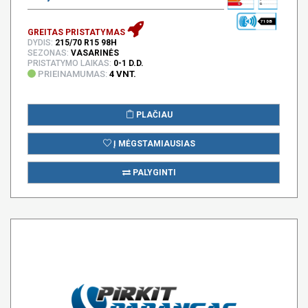
71 DB
GREITAS PRISTATYMAS
DYDIS:
215/70 R15 98H
SEZONAS:
VASARINĖS
PRISTATYMO LAIKAS:
0-1 D.D.
PRIEINAMUMAS:
4 VNT.
PLAČIAU
Į MĖGSTAMIAUSIAS
PALYGINTI