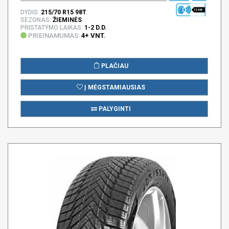
72 DB
DYDIS:
215/70 R15 98T
SEZONAS:
ŽIEMINĖS
PRISTATYMO LAIKAS:
1-2 D.D.
PRIEINAMUMAS:
4+ VNT.
PLAČIAU
Į MĖGSTAMIAUSIAS
PALYGINTI