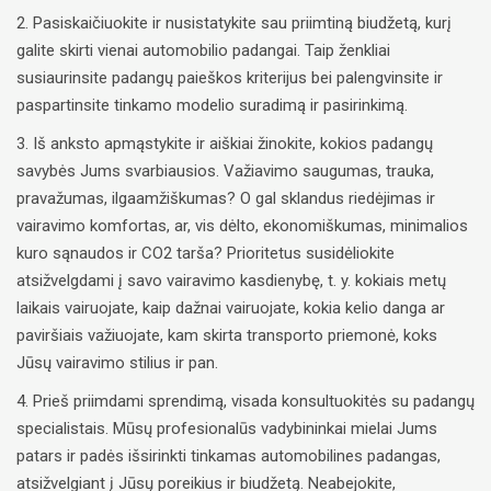
2. Pasiskaičiuokite ir nusistatykite sau priimtiną biudžetą, kurį
galite skirti vienai automobilio padangai. Taip ženkliai
susiaurinsite padangų paieškos kriterijus bei palengvinsite ir
paspartinsite tinkamo modelio suradimą ir pasirinkimą.
3. Iš anksto apmąstykite ir aiškiai žinokite, kokios padangų
savybės Jums svarbiausios. Važiavimo saugumas, trauka,
pravažumas, ilgaamžiškumas? O gal sklandus riedėjimas ir
vairavimo komfortas, ar, vis dėlto, ekonomiškumas, minimalios
kuro sąnaudos ir CO2 tarša? Prioritetus susidėliokite
atsižvelgdami į savo vairavimo kasdienybę, t. y. kokiais metų
laikais vairuojate, kaip dažnai vairuojate, kokia kelio danga ar
paviršiais važiuojate, kam skirta transporto priemonė, koks
Jūsų vairavimo stilius ir pan.
4. Prieš priimdami sprendimą, visada konsultuokitės su padangų
specialistais. Mūsų profesionalūs vadybininkai mielai Jums
patars ir padės išsirinkti tinkamas automobilines padangas,
atsižvelgiant į Jūsų poreikius ir biudžetą. Neabejokite,