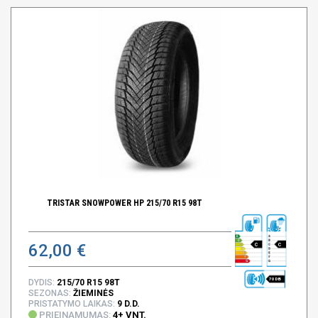
TRISTAR SNOWPOWER HP 215/70 R15 98T
62,00 €
C
C
70 DB
DYDIS:
215/70 R15 98T
SEZONAS:
ŽIEMINĖS
PRISTATYMO LAIKAS:
9 D.D.
PRIEINAMUMAS:
4+ VNT.