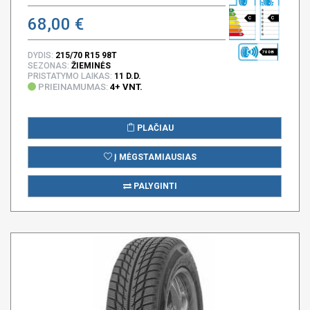
68,00 €
C
C
70 DB
DYDIS:
215/70 R15 98T
SEZONAS:
ŽIEMINĖS
PRISTATYMO LAIKAS:
11 D.D.
PRIEINAMUMAS:
4+ VNT.
PLAČIAU
Į MĖGSTAMIAUSIAS
PALYGINTI