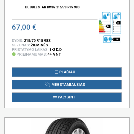
DOUBLESTAR DW02 215/70 R15 98S
B
67,00 €
D
71 DB
DYDIS:
215/70 R15 98S
SEZONAS:
ŽIEMINĖS
PRISTATYMO LAIKAS:
1-2 D.D.
PRIEINAMUMAS:
4+ VNT.
PLAČIAU
Į MĖGSTAMIAUSIAS
PALYGINTI