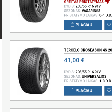
GREITAS PRISTATYMAS
DYDIS:
205/55 R16 91V
SEZONAS:
VASARINĖS
PRISTATYMO LAIKAS:
0-1 D.D.
PLAČIAU
TERCELO CROSEASON 4S 205
41,00 €
DYDIS:
205/55 R16 91V
SEZONAS:
UNIVERSALIOS
PRISTATYMO LAIKAS:
1-3 D.D.
PLAČIAU