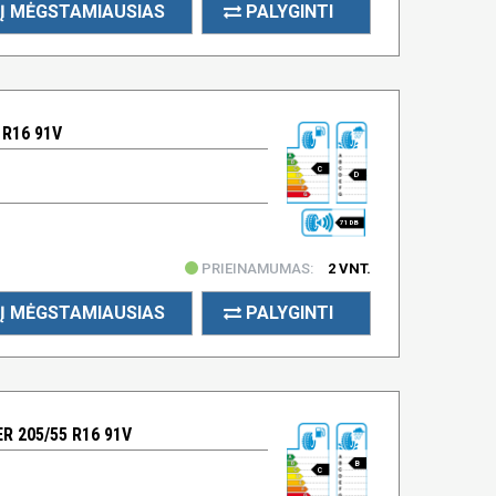
Į MĖGSTAMIAUSIAS
PALYGINTI
 R16 91V
C
D
71 DB
PRIEINAMUMAS:
2 VNT.
Į MĖGSTAMIAUSIAS
PALYGINTI
 205/55 R16 91V
B
C