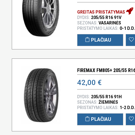
GREITAS PRISTATYMAS
DYDIS:
205/55 R16 91V
SEZONAS:
VASARINĖS
PRISTATYMO LAIKAS:
0-1 D.D.
PLAČIAU
FIREMAX FM805+ 205/55 R1
42,00 €
DYDIS:
205/55 R16 91H
SEZONAS:
ŽIEMINĖS
PRISTATYMO LAIKAS:
1-2 D.D.
PLAČIAU