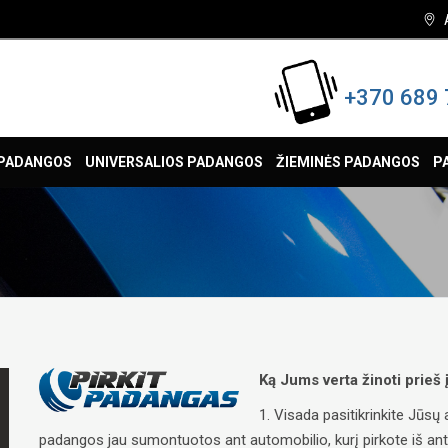
+370 689 
 PADANGOS
UNIVERSALIOS PADANGOS
ŽIEMINĖS PADANGOS
P
Ką Jums verta žinoti prieš
1. Visada pasitikrinkite Jūs
padangos jau sumontuotos ant automobilio, kurį pirkote iš antrųj