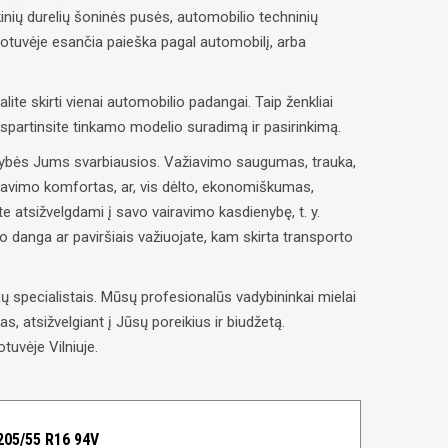
inių durelių šoninės pusės, automobilio techninių
uotuvėje esančia paieška pagal automobilį, arba
alite skirti vienai automobilio padangai. Taip ženkliai
paspartinsite tinkamo modelio suradimą ir pasirinkimą.
savybės Jums svarbiausios. Važiavimo saugumas, trauka,
ravimo komfortas, ar, vis dėlto, ekonomiškumas,
e atsižvelgdami į savo vairavimo kasdienybę, t. y.
lio danga ar paviršiais važiuojate, kam skirta transporto
 specialistais. Mūsų profesionalūs vadybininkai mielai
, atsižvelgiant į Jūsų poreikius ir biudžetą.
tuvėje Vilniuje.
05/55 R16 94V