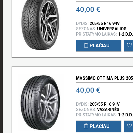
40,00 €
DYDIS:
205/55 R16 94V
SEZONAS:
UNIVERSALIOS
PRISTATYMO LAIKAS:
1-2 D.D.
PLAČIAU
MASSIMO OTTIMA PLUS 205/
40,00 €
DYDIS:
205/55 R16 91V
SEZONAS:
VASARINĖS
PRISTATYMO LAIKAS:
1-2 D.D.
PLAČIAU