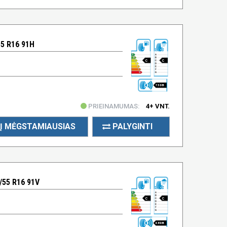
5 R16 91H
C
C
73 DB
PRIEINAMUMAS:
4+ VNT.
Į MĖGSTAMIAUSIAS
PALYGINTI
55 R16 91V
C
C
68 DB