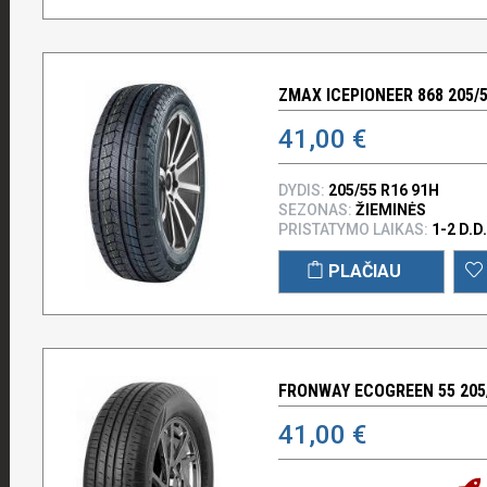
ZMAX ICEPIONEER 868 205/5
41,00 €
DYDIS:
205/55 R16 91H
SEZONAS:
ŽIEMINĖS
PRISTATYMO LAIKAS:
1-2 D.D.
PLAČIAU
FRONWAY ECOGREEN 55 205/
41,00 €