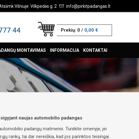
Atsiimk Vilniuje: Vilkpedės g. 2
info@pirkitpadangas.lt
777 44
Prekių:
0
/
0,00 €
ADANGŲ MONTAVIMAS
INFORMACIJA
KONTAKTAI
 įsigyjant naujas automobilio padangas
ų automobilio padangų matmenis. Turėkite omenyje, jei
ų rankų, tai dar nereiškia, kad jos parinktos teisingai.