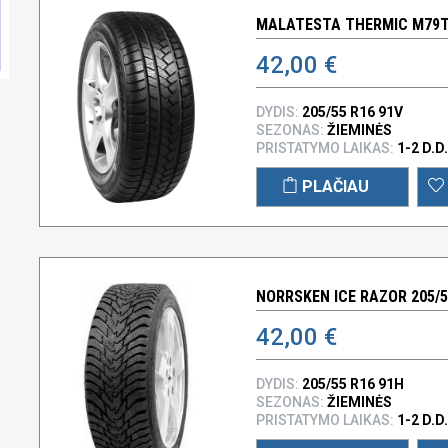
MALATESTA THERMIC M79T 
42,00 €
DYDIS:
205/55 R16 91V
SEZONAS:
ŽIEMINĖS
PRISTATYMO LAIKAS:
1-2 D.D.
PLAČIAU
NORRSKEN ICE RAZOR 205/5
42,00 €
DYDIS:
205/55 R16 91H
SEZONAS:
ŽIEMINĖS
PRISTATYMO LAIKAS:
1-2 D.D.