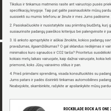
Tikslius ir tinkamus matmenis rasite ant vairuotojo pusės priek
specifikacijų knygoje. Taip pat galite pasinaudokite mūsų pard
susisiekti su mumis telefonu ar žinute ir mes Jums padėsime.
2. Pasiskaičiuokite ir nusistatykite sau priimtiną biudžetą, kurį g
susiaurinsite padangų paieškos kriterijus bei palengvinsite ir 
3. Iš anksto apmąstykite ir aiškiai žinokite, kokios padangų 
pravažumas, ilgaamžiškumas? O gal sklandus riedėjimas ir vai
minimalios kuro sąnaudos ir CO2 tarša? Prioritetus susidėliokit
kokiais metų laikais vairuojate, kaip dažnai vairuojate, kokia ke
priemonė, koks Jūsų vairavimo stilius ir pan.
4. Prieš priimdami sprendimą, visada konsultuokitės su padangų
Jums patars ir padės išsirinkti tinkamas automobilines padangas
Neabejokite, skambinkite, rašykite ar apsilankykite mūsų parduo
ROCKBLADE ROCK A/S ONE 2