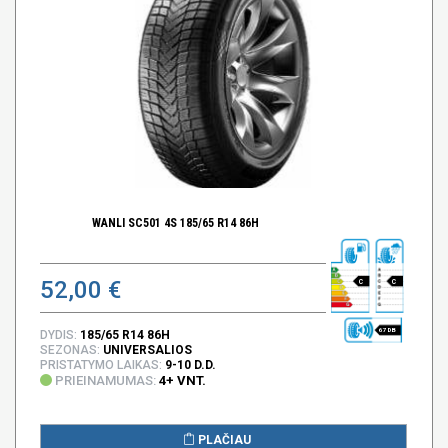
WANLI SC501 4S 185/65 R14 86H
52,00 €
C
C
67 DB
DYDIS:
185/65 R14 86H
SEZONAS:
UNIVERSALIOS
PRISTATYMO LAIKAS:
9-10 D.D.
PRIEINAMUMAS:
4+ VNT.
PLAČIAU