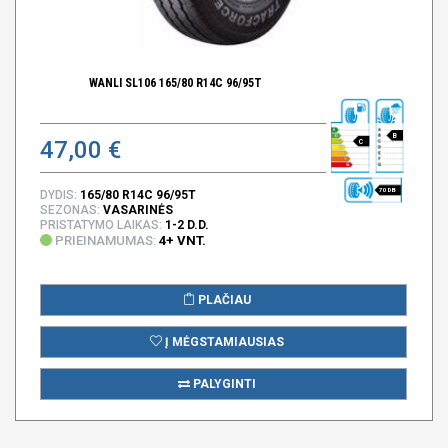
WANLI SL106 165/80 R14C 96/95T
B
47,00 €
C
70 DB
DYDIS:
165/80 R14C 96/95T
SEZONAS:
VASARINĖS
PRISTATYMO LAIKAS:
1-2 D.D.
PRIEINAMUMAS:
4+ VNT.
PLAČIAU
Į MĖGSTAMIAUSIAS
PALYGINTI