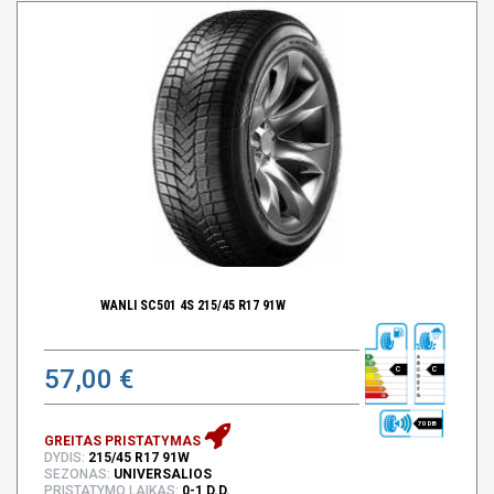
WANLI SC501 4S 215/45 R17 91W
57,00 €
C
C
70 DB
GREITAS PRISTATYMAS
DYDIS:
215/45 R17 91W
SEZONAS:
UNIVERSALIOS
PRISTATYMO LAIKAS:
0-1 D.D.