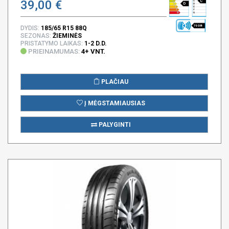
39,00 €
C
D
70 DB
DYDIS:
185/65 R15 88Q
SEZONAS:
ŽIEMINĖS
PRISTATYMO LAIKAS:
1-2 D.D.
PRIEINAMUMAS:
4+ VNT.
PLAČIAU
Į MĖGSTAMIAUSIAS
PALYGINTI