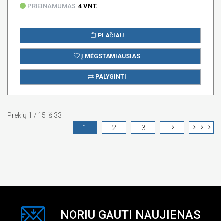
PRIEINAMUMAS:
4 VNT.
PLAČIAU
Į MĖGSTAMIAUSIAS
PALYGINTI
Prekių 1 / 15 iš 33
1
2
3
NORIU GAUTI NAUJIENAS