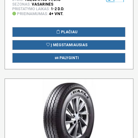
SEZONAS:
VASARINĖS
PRISTATYMO LAIKAS:
1-2 D.D.
PRIEINAMUMAS:
4+ VNT.
PLAČIAU
Į MĖGSTAMIAUSIAS
PALYGINTI