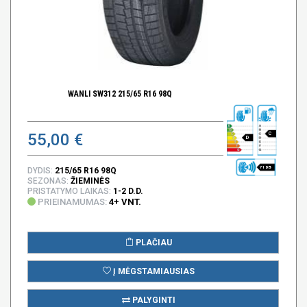
WANLI SW312 215/65 R16 98Q
55,00 €
C
D
71 DB
DYDIS:
215/65 R16 98Q
SEZONAS:
ŽIEMINĖS
PRISTATYMO LAIKAS:
1-2 D.D.
PRIEINAMUMAS:
4+ VNT.
PLAČIAU
Į MĖGSTAMIAUSIAS
PALYGINTI