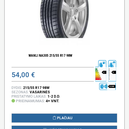
WANLI NA305 215/55 R17 98W
54,00 €
C
C
72 DB
DYDIS:
215/55 R17 98W
SEZONAS:
VASARINĖS
PRISTATYMO LAIKAS:
1-2 D.D.
PRIEINAMUMAS:
4+ VNT.
PLAČIAU