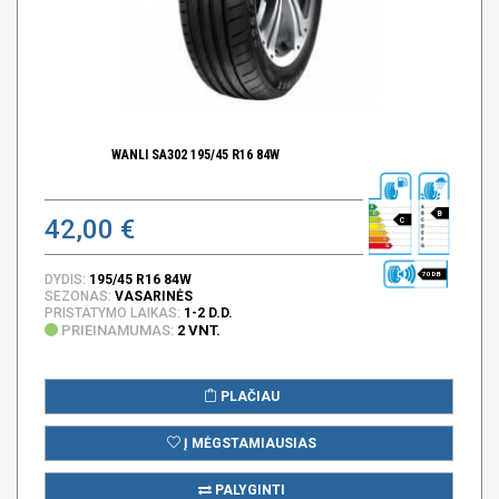
WANLI SA302 195/45 R16 84W
B
42,00 €
C
70 DB
DYDIS:
195/45 R16 84W
SEZONAS:
VASARINĖS
PRISTATYMO LAIKAS:
1-2 D.D.
PRIEINAMUMAS:
2 VNT.
PLAČIAU
Į MĖGSTAMIAUSIAS
PALYGINTI