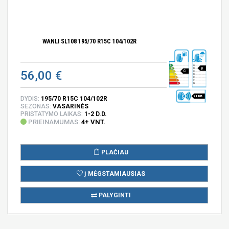
WANLI SL108 195/70 R15C 104/102R
B
56,00 €
C
71 DB
DYDIS:
195/70 R15C 104/102R
SEZONAS:
VASARINĖS
PRISTATYMO LAIKAS:
1-2 D.D.
PRIEINAMUMAS:
4+ VNT.
PLAČIAU
Į MĖGSTAMIAUSIAS
PALYGINTI