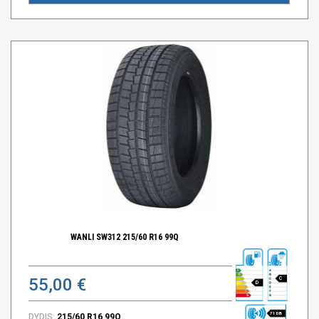
WANLI SW312 215/60 R16 99Q
55,00 €
C
D
71 DB
DYDIS:
215/60 R16 99Q