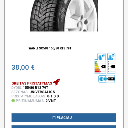
WANLI SC501 155/80 R13 79T
38,00 €
D
D
67 DB
GREITAS PRISTATYMAS
DYDIS:
155/80 R13 79T
SEZONAS:
UNIVERSALIOS
PRISTATYMO LAIKAS:
0-1 D.D.
PRIEINAMUMAS:
2 VNT.
PLAČIAU