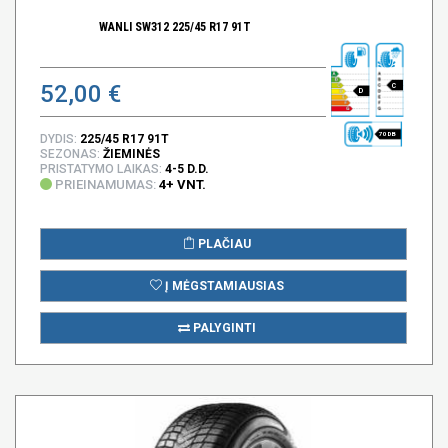
WANLI SW312 225/45 R17 91T
52,00 €
C
D
70 DB
DYDIS:
225/45 R17 91T
SEZONAS:
ŽIEMINĖS
PRISTATYMO LAIKAS:
4-5 D.D.
PRIEINAMUMAS:
4+ VNT.
PLAČIAU
Į MĖGSTAMIAUSIAS
PALYGINTI