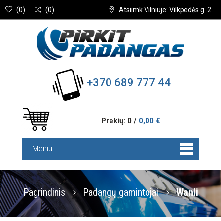
(
0
)
(
0
)
Atsiimk Vilniuje: Vilkpedės g. 2
+370 689 777 44
Prekių:
0
/
0,00 €
Meniu
Pagrindinis
Padangų gamintojai
Wanli