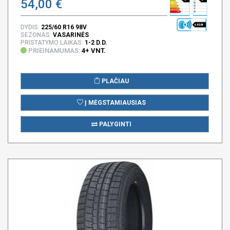
54,00 €
68 DB
DYDIS:
225/60 R16 98V
SEZONAS:
VASARINĖS
PRISTATYMO LAIKAS:
1-2 D.D.
PRIEINAMUMAS:
4+ VNT.
PLAČIAU
Į MĖGSTAMIAUSIAS
PALYGINTI