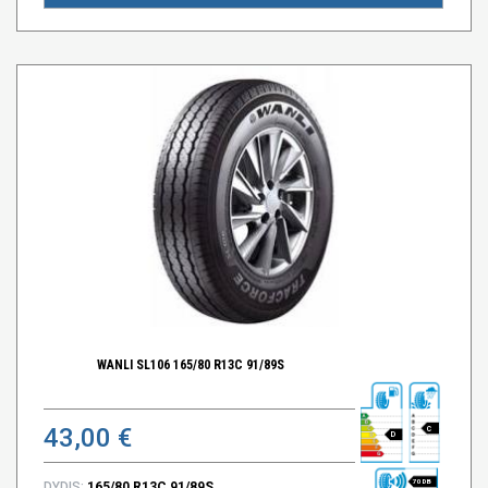
WANLI SL106 165/80 R13C 91/89S
43,00 €
C
D
70 DB
DYDIS:
165/80 R13C 91/89S