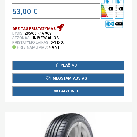
53,00 €
C
C
67 DB
GREITAS PRISTATYMAS
DYDIS:
205/60 R16 96V
SEZONAS:
UNIVERSALIOS
PRISTATYMO LAIKAS:
0-1 D.D.
PRIEINAMUMAS:
4 VNT.
PLAČIAU
Į MĖGSTAMIAUSIAS
PALYGINTI