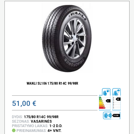
WANLI SL106 175/80 R14C 99/98R
B
51,00 €
C
70 DB
DYDIS:
175/80 R14C 99/98R
SEZONAS:
VASARINĖS
PRISTATYMO LAIKAS:
1-2 D.D.
PRIEINAMUMAS:
4+ VNT.